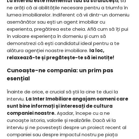
La interviu este momentul tău să strălucești
, să
ne arăți că ai abilitățile necesare pentru a triumfa în
lumea imobiliarelor. Indiferent că vii dintr-un domeniu
asemănător sau ești un agent imobiliar cu
experienta, pregătirea este cheia. Află cum să îți pui
în valoare experiența în domeniu și cum să
demonstrezi că ești candidatul ideal pentru a te
alătura agenției noastre imobiliare.
Ia loc,
relaxează-te și pregătește-te să iei notițe!
Cunoaște-ne compania: un prim pas
esențial
Înainte de orice, e crucial să știi la cine te duci la
interviu.
La Inter Imobiliare angajam oameni care
sunt bine informați și interesați de cultura
companiei noastre.
Așadar, începe cu a ne
cunoaște istoria, valorile și realizările. Dacă vii la
interviu și ne povestești despre un proiect recent al
companiei sau despre impactul nostru pe piața