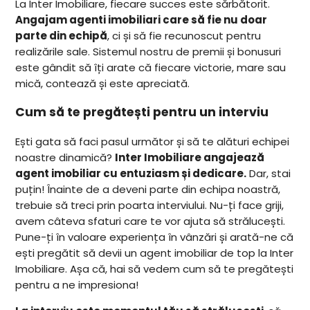
La Inter Imobiliare, fiecare succes este sărbătorit.
Angajam agenti imobiliari care să fie nu doar
parte din echipă
, ci și să fie recunoscut pentru
realizările sale. Sistemul nostru de premii și bonusuri
este gândit să îți arate că fiecare victorie, mare sau
mică, contează și este apreciată.
Cum să te pregătești pentru un interviu
Ești gata să faci pasul următor și să te alături echipei
noastre dinamică?
Inter Imobiliare angajează
agent imobiliar cu entuziasm și dedicare.
Dar, stai
puțin! Înainte de a deveni parte din echipa noastră,
trebuie să treci prin poarta interviului. Nu-ți face griji,
avem câteva sfaturi care te vor ajuta să strălucești.
Pune-ți în valoare experiența în vânzări și arată-ne că
ești pregătit să devii un agent imobiliar de top la Inter
Imobiliare. Așa că, hai să vedem cum să te pregătești
pentru a ne impresiona!