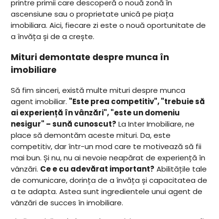
printre primii care descoperă o nouă zonă în
ascensiune sau o proprietate unică pe piața
imobiliara. Aici, fiecare zi este o nouă oportunitate de
a învăța și de a crește.
Mituri demontate despre munca în
imobiliare
Să fim sinceri, există multe mituri despre munca
agent imobiliar.
"Este prea competitiv", "trebuie să
ai experiență în vânzări", "este un domeniu
nesigur" – sună cunoscut?
La Inter Imobiliare, ne
place să demontăm aceste mituri. Da, este
competitiv, dar într-un mod care te motivează să fii
mai bun. Și nu, nu ai nevoie neapărat de experiență în
vânzări.
Ce e cu adevărat important?
Abilitățile tale
de comunicare, dorința de a învăța și capacitatea de
a te adapta. Astea sunt ingredientele unui agent de
vânzări de succes în imobiliare.