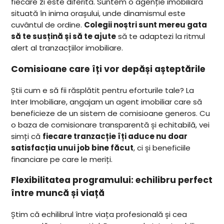
fiecare zi este diferită. Suntem o agenție imobiliară
situată în inima orașului, unde dinamismul este
cuvântul de ordine.
Colegii noștri sunt mereu gata
să te susțină și să te ajute
să te adaptezi la ritmul
alert al tranzacțiilor imobiliare.
Comisioane care îți vor depăși așteptările
Știi cum e să fii răsplătit pentru eforturile tale? La
Inter Imobiliare, angajam un agent imobiliar care să
beneficieze de un sistem de comisioane generos. Cu
o baza de comisionare transparentă și echitabilă, vei
simți că
fiecare tranzacție îți aduce nu doar
satisfacția unui job bine făcut
, ci și beneficiile
financiare pe care le meriți.
Flexibilitatea programului: echilibru perfect
între muncă și viață
Știm că echilibrul între viața profesională și cea