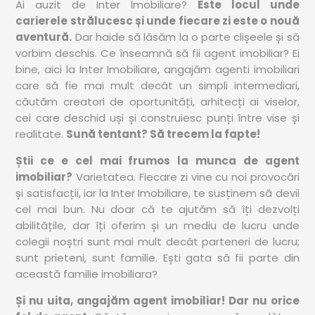
Ai auzit de Inter Imobiliare?
Este locul unde
carierele strălucesc și unde fiecare zi este o nouă
aventură.
Dar haide să lăsăm la o parte clișeele și să
vorbim deschis. Ce înseamnă să fii agent imobiliar? Ei
bine, aici la Inter Imobiliare, angajăm agenti imobiliari
care să fie mai mult decât un simpli intermediari,
căutăm creatori de oportunități, arhitecți ai viselor,
cei care deschid uși și construiesc punți între vise și
realitate.
Sună tentant? Să trecem la fapte!
Știi ce e cel mai frumos la munca de agent
imobiliar?
Varietatea. Fiecare zi vine cu noi provocări
și satisfacții, iar la Inter Imobiliare, te susținem să devii
cel mai bun. Nu doar că te ajutăm să îți dezvolți
abilitățile, dar îți oferim și un mediu de lucru unde
colegii noștri sunt mai mult decât parteneri de lucru;
sunt prieteni, sunt familie. Ești gata să fii parte din
această familie imobiliara?
Și nu uita, angajăm agent imobiliar! Dar nu orice