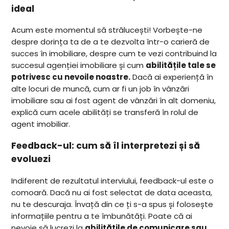
ideal
Acum este momentul să strălucești! Vorbește-ne
despre dorința ta de a te dezvolta într-o carieră de
succes în imobiliare, despre cum te vezi contribuind la
succesul agenției imobiliare și cum
abilitățile tale se
potrivesc cu nevoile noastre.
Dacă ai experiență în
alte locuri de muncă, cum ar fi un job în vânzări
imobiliare sau ai fost agent de vânzări în alt domeniu,
explică cum acele abilități se transferă în rolul de
agent imobiliar.
Feedback-ul: cum să îl interpretezi și să
evoluezi
Indiferent de rezultatul interviului, feedback-ul este o
comoară. Dacă nu ai fost selectat de data aceasta,
nu te descuraja. Învață din ce ți s-a spus și folosește
informațiile pentru a te îmbunătăți. Poate că ai
nevoie să lucrezi la
abilitățile de comunicare sau