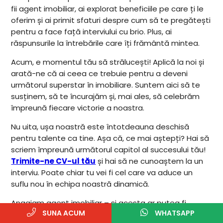
fii agent imobiliar, ai explorat beneficiile pe care ți le
oferim și ai primit sfaturi despre cum să te pregătești
pentru a face față interviului cu brio. Plus, ai
răspunsurile la întrebările care îți frământă mintea.
Acum, e momentul tău să strălucești! Aplică la noi și
arată-ne că ai ceea ce trebuie pentru a deveni
următorul superstar în imobiliare. Suntem aici să te
susținem, să te încurajăm și, mai ales, să celebrăm
împreună fiecare victorie a noastra.
Nu uita, ușa noastră este întotdeauna deschisă
pentru talente ca tine. Așa că, ce mai aștepți? Hai să
scriem împreună următorul capitol al succesului tău!
Trimite-ne CV-ul tău
și hai să ne cunoaștem la un
interviu. Poate chiar tu vei fi cel care va aduce un
suflu nou în echipa noastră dinamică.
Angajam agent imobiliar – și acesta ar putea fi
SUNA ACUM
WHATSAPP
începutul unei povești extraordinare. Povestea ta!