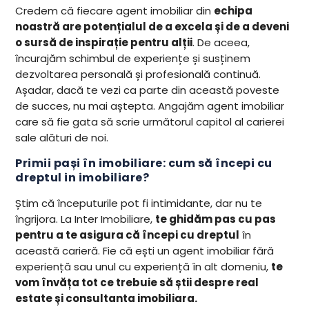
Credem că fiecare agent imobiliar din
echipa
noastră are potențialul de a excela și de a deveni
o sursă de inspirație pentru alții
. De aceea,
încurajăm schimbul de experiențe și susținem
dezvoltarea personală și profesională continuă.
Așadar, dacă te vezi ca parte din această poveste
de succes, nu mai aștepta. Angajăm agent imobiliar
care să fie gata să scrie următorul capitol al carierei
sale alături de noi.
Primii pași în imobiliare:
cum să începi cu
dreptul in imobiliare
?
Știm că începuturile pot fi intimidante, dar nu te
îngrijora. La Inter Imobiliare,
te ghidăm pas cu pas
pentru a te asigura că începi cu dreptul
în
această carieră. Fie că ești un agent imobiliar fără
experiență sau unul cu experiență în alt domeniu,
te
vom învăța tot ce trebuie să știi despre real
estate și consultanta imobiliara.