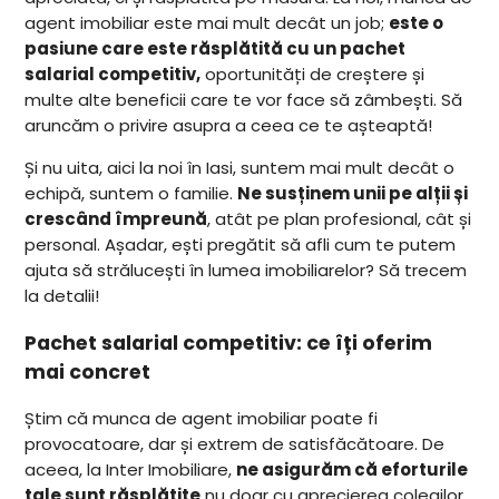
agent imobiliar este mai mult decât un job;
este o
pasiune care este răsplătită cu un pachet
salarial competitiv,
oportunități de creștere și
multe alte beneficii care te vor face să zâmbești. Să
aruncăm o privire asupra a ceea ce te așteaptă!
Și nu uita, aici la noi în Iasi, suntem mai mult decât o
echipă, suntem o familie.
Ne susținem unii pe alții și
crescând împreună
, atât pe plan profesional, cât și
personal. Așadar, ești pregătit să afli cum te putem
ajuta să strălucești în lumea imobiliarelor? Să trecem
la detalii!
Pachet salarial competitiv: ce îți oferim
mai concret
Știm că munca de agent imobiliar poate fi
provocatoare, dar și extrem de satisfăcătoare. De
aceea, la Inter Imobiliare,
ne asigurăm că eforturile
tale sunt răsplătite
nu doar cu aprecierea colegilor