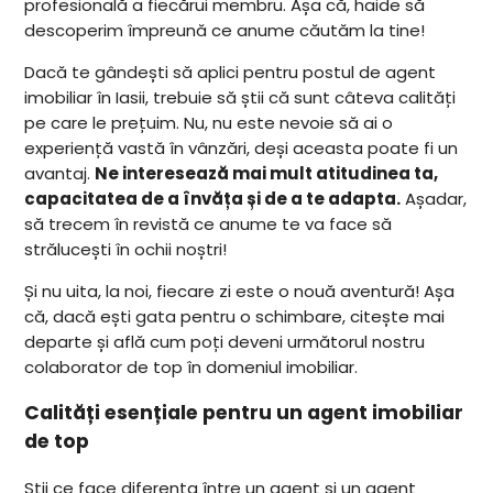
profesională a fiecărui membru. Așa că, haide să
descoperim împreună ce anume căutăm la tine!
Dacă te gândești să aplici pentru postul de agent
imobiliar în Iasii, trebuie să știi că sunt câteva calități
pe care le prețuim. Nu, nu este nevoie să ai o
experiență vastă în vânzări, deși aceasta poate fi un
avantaj.
Ne interesează mai mult atitudinea ta,
capacitatea de a învăța și de a te adapta.
Așadar,
să trecem în revistă ce anume te va face să
strălucești în ochii noștri!
Și nu uita, la noi, fiecare zi este o nouă aventură! Așa
că, dacă ești gata pentru o schimbare, citește mai
departe și află cum poți deveni următorul nostru
colaborator de top în domeniul imobiliar.
Calități esențiale pentru un agent imobiliar
de top
Știi ce face diferența între un agent și un agent