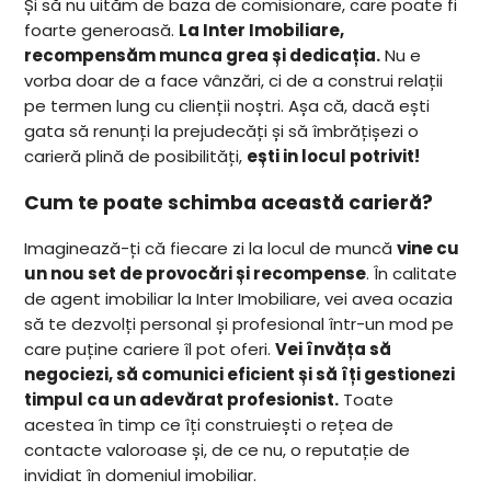
Și să nu uităm de baza de comisionare, care poate fi
foarte generoasă.
La Inter Imobiliare,
recompensăm munca grea și dedicația.
Nu e
vorba doar de a face vânzări, ci de a construi relații
pe termen lung cu clienții noștri. Așa că, dacă ești
gata să renunți la prejudecăți și să îmbrățișezi o
carieră plină de posibilități,
ești in locul potrivit!
Cum te poate schimba această carieră?
Imaginează-ți că fiecare zi la locul de muncă
vine cu
un nou set de provocări și recompense
. În calitate
de agent imobiliar la Inter Imobiliare, vei avea ocazia
să te dezvolți personal și profesional într-un mod pe
care puține cariere îl pot oferi.
Vei învăța să
negociezi, să comunici eficient și să îți gestionezi
timpul ca un adevărat profesionist.
Toate
acestea în timp ce îți construiești o rețea de
contacte valoroase și, de ce nu, o reputație de
invidiat în domeniul imobiliar.