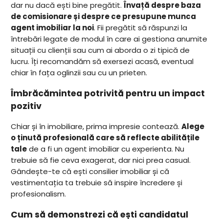
dar nu dacă ești bine pregătit.
Învață despre baza
de comisionare și despre ce presupune munca
agent imobiliar la noi
. Fii pregătit să răspunzi la
întrebări legate de modul în care ai gestiona anumite
situații cu clienții sau cum ai aborda o zi tipică de
lucru. Îți recomandăm să exersezi acasă, eventual
chiar în fața oglinzii sau cu un prieten.
Îmbrăcămintea potrivită pentru un impact
pozitiv
Chiar și în imobiliare, prima impresie contează.
Alege
o ținută profesională care să reflecte abilitățile
tale
de a fi un agent imobiliar cu experienta. Nu
trebuie să fie ceva exagerat, dar nici prea casual.
Gândește-te că ești consilier imobiliar și că
vestimentația ta trebuie să inspire încredere și
profesionalism.
Cum să demonstrezi că ești candidatul