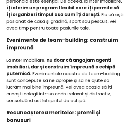
personală este esențial. De aceea, la Inter Imobiliare,
îți oferim un program flexibil care îți permite să
îți organizezi timpul așa cum îți dorești.
Fie că ești
pasionat de casă și grădină, sport sau pescuit, vei
avea timp pentru toate pasiunile tale.
Evenimente de team-building: construim
împreună
La Inter Imobiliare,
nu doar că angajam agenti
imobiliari, dar și construim împreună o echipă
puternică.
Evenimentele noastre de team-building
sunt concepute să ne apropie și să ne ajute să
lucrăm mai bine împreună. Vei avea ocazia să îți
cunoști colegii într-un cadru relaxat și distractiv,
consolidând astfel spiritul de echipă.
Recunoașterea meritelor: premii și
bonusuri