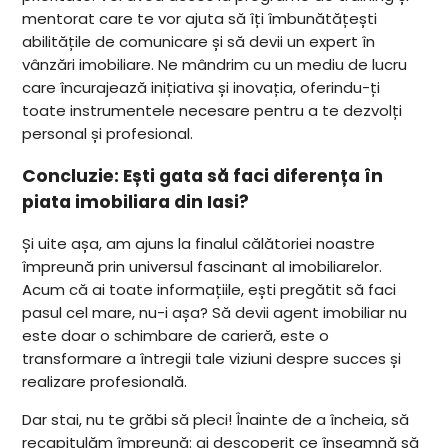
mentorat care te vor ajuta să îți îmbunătățești
abilitățile de comunicare și să devii un expert în
vânzări imobiliare. Ne mândrim cu un mediu de lucru
care încurajează inițiativa și inovația, oferindu-ți
toate instrumentele necesare pentru a te dezvolți
personal și profesional.
Concluzie: Ești gata să faci diferența în
piata imobiliara din Iasi?
Și uite așa, am ajuns la finalul călătoriei noastre
împreună prin universul fascinant al imobiliarelor.
Acum că ai toate informațiile, ești pregătit să faci
pasul cel mare, nu-i așa? Să devii agent imobiliar nu
este doar o schimbare de carieră, este o
transformare a întregii tale viziuni despre succes și
realizare profesională.
Dar stai, nu te grăbi să pleci! Înainte de a încheia, să
recapitulăm împreună: ai descoperit ce înseamnă să