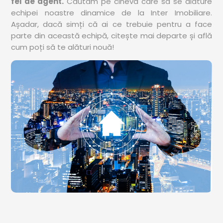
fel de agent.
Căutăm pe cineva care să se alăture
echipei noastre dinamice de la Inter Imobiliare.
Așadar, dacă simți că ai ce trebuie pentru a face
parte din această echipă, citește mai departe și află
cum poți să te alături nouă!