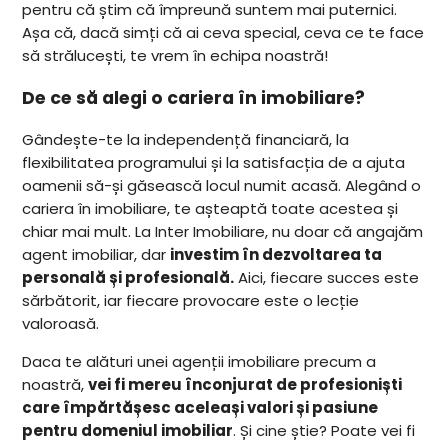
pentru că știm că împreună suntem mai puternici.
Așa că, dacă simți că ai ceva special, ceva ce te face
să strălucești, te vrem în echipa noastră!
De ce să alegi o cariera în imobiliare?
Gândește-te la independență financiară, la
flexibilitatea programului și la satisfacția de a ajuta
oamenii să-și găsească locul numit acasă. Alegând o
cariera în imobiliare, te așteaptă toate acestea și
chiar mai mult. La Inter Imobiliare, nu doar că angajăm
agent imobiliar, dar
investim în dezvoltarea ta
personală și profesională.
Aici, fiecare succes este
sărbătorit, iar fiecare provocare este o lecție
valoroasă.
Daca te alături unei agenții imobiliare precum a
noastră,
vei fi mereu înconjurat de profesioniști
care împărtășesc aceleași valori și pasiune
pentru domeniul imobiliar
. Și cine știe? Poate vei fi