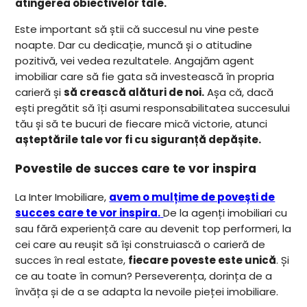
atingerea obiectivelor tale.
Este important să știi că succesul nu vine peste
noapte. Dar cu dedicație, muncă și o atitudine
pozitivă, vei vedea rezultatele. Angajăm agent
imobiliar care să fie gata să investească în propria
carieră și
să crească alături de noi.
Așa că, dacă
ești pregătit să îți asumi responsabilitatea succesului
tău și să te bucuri de fiecare mică victorie, atunci
așteptările tale vor fi cu siguranță depășite.
Povestile de succes care te vor inspira
La Inter Imobiliare,
avem o mulțime de povești de
succes care te vor inspira.
De la agenți imobiliari cu
sau fără experiență care au devenit top performeri, la
cei care au reușit să își construiască o carieră de
succes în real estate,
fiecare poveste este unică
. Și
ce au toate în comun? Perseverența, dorința de a
învăța și de a se adapta la nevoile pieței imobiliare.