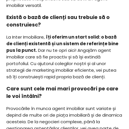
imobiliar versatil.
Există o bază de clienți sau trebuie să o
construiesc?
La Inter Imobiliare,
îți oferim un start solid: o bază
de clienți existentă și un sistem de referințe bine
pus la punct.
Dar nu te opri aici! Angajăm agent
imobiliar care să fie proactiv și să își extindă
portofoliul. Cu ajutorul colegilor noștri și al unor
strategii de marketing imobiliar eficiente, vei putea
să îți construiești rapid propria bază de clienți.
Care sunt cele mai mari provocări pe care
le voi întâlni?
Provocările în munca agent imobiliar sunt variate și
depind de multe ori de piața imobiliară și de dinamica
acesteia. De la negocieri complexe, până la
gestionarea așteptărilor clienților, vei avea parte de