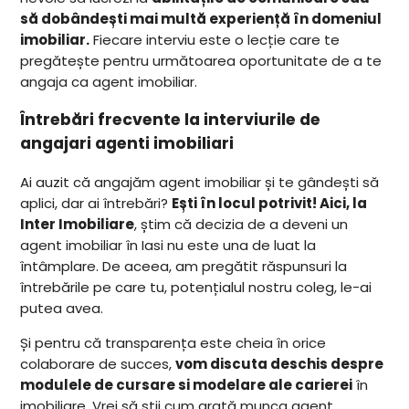
să dobândești mai multă experiență în domeniul
imobiliar.
Fiecare interviu este o lecție care te
pregătește pentru următoarea oportunitate de a te
angaja ca agent imobiliar.
Întrebări frecvente la interviurile de
angajari agenti imobiliari
Ai auzit că angajăm agent imobiliar și te gândești să
aplici, dar ai întrebări?
Ești în locul potrivit! Aici, la
Inter Imobiliare
, știm că decizia de a deveni un
agent imobiliar în Iasi nu este una de luat la
întâmplare. De aceea, am pregătit răspunsuri la
întrebările pe care tu, potențialul nostru coleg, le-ai
putea avea.
Și pentru că transparența este cheia în orice
colaborare de succes,
vom discuta deschis despre
modulele de cursare si modelare ale carierei
în
imobiliare. Vrei să știi cum arată munca agent