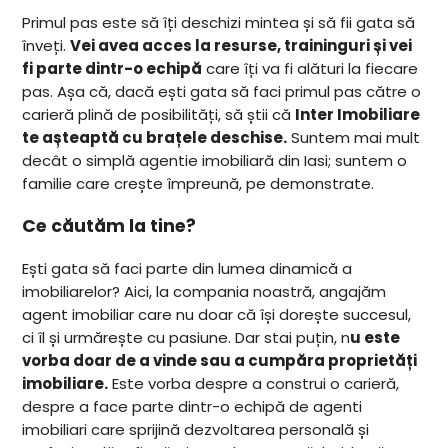
Primul pas este să îți deschizi mintea și să fii gata să
înveți.
Vei avea acces la resurse, traininguri și vei
fi parte dintr-o echipă
care îți va fi alături la fiecare
pas. Așa că, dacă ești gata să faci primul pas către o
carieră plină de posibilități, să știi că
Inter Imobiliare
te așteaptă cu brațele deschise.
Suntem mai mult
decât o simplă agentie imobiliară din Iasi; suntem o
familie care crește împreună, pe demonstrate.
Ce căutăm la tine?
Ești gata să faci parte din lumea dinamică a
imobiliarelor? Aici, la compania noastră, angajăm
agent imobiliar care nu doar că își dorește succesul,
ci îl și urmărește cu pasiune. Dar stai puțin, n
u este
vorba doar de a vinde sau a cumpăra proprietăți
imobiliare.
Este vorba despre a construi o carieră,
despre a face parte dintr-o echipă de agenti
imobiliari care sprijină dezvoltarea personală și