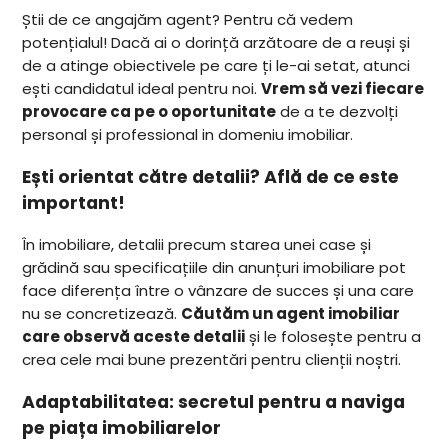
Știi de ce angajăm agent? Pentru că vedem
potențialul! Dacă ai o dorință arzătoare de a reuși și
de a atinge obiectivele pe care ți le-ai setat, atunci
ești candidatul ideal pentru noi.
Vrem să vezi fiecare
provocare ca pe o oportunitate
de a te dezvolți
personal și professional in domeniu imobiliar.
Ești orientat către detalii? Află de ce este
important!
În imobiliare, detalii precum starea unei case și
grădină sau specificațiile din anunțuri imobiliare pot
face diferența între o vânzare de succes și una care
nu se concretizează.
Căutăm un agent imobiliar
care observă aceste detalii
și le folosește pentru a
crea cele mai bune prezentări pentru clienții noștri.
Adaptabilitatea: secretul pentru a naviga
pe piața imobiliarelor