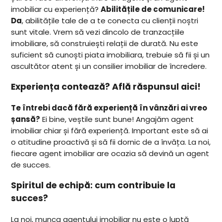
imobiliar cu experiență?
Abilitățile de comunicare!
Da
, abilitățile tale de a te conecta cu clienții noștri
sunt vitale. Vrem să vezi dincolo de tranzacțiile
imobiliare, să construiești relații de durată. Nu este
suficient să cunoști piata imobiliara, trebuie să fii și un
ascultător atent și un consilier imobiliar de încredere.
Experiența contează? Află răspunsul aici!
Te întrebi dacă fără experiență în vânzări ai vreo
șansă?
Ei bine, veștile sunt bune! Angajăm agent
imobiliar chiar și fără experiență. Important este să ai
o atitudine proactivă și să fii dornic de a învăța. La noi,
fiecare agent imobiliar are ocazia să devină un agent
de succes.
Spiritul de echipă: cum contribuie la
succes?
La noi, munca agentului imobiliar nu este o luptă