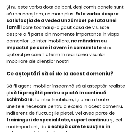
Și nu este vorba doar de bani, deși comisioanele sunt,
să recunoaștem, un mare plus.
Este vorba despre
satisfacția de a vedea un zâmbet pe fața unei
familii
care tocmai și-a găsit casa de vis. Este
despre a fi parte din momente importante în viața
oamenilor. La Inter Imobiliare,
ne mândrim cu
impactul pe care îl avem în comunitate
și cu
ajutorul pe care îl oferim în realizarea visurilor
imobiliare ale clienților noștri.
Ce așteptări să ai de la acest domeniu?
Să fii agent imobiliar înseamnă să ai așteptări realiste
și
să fii pregătit pentru o piață în continuă
schimbare.
La Inter Imobiliare, îți oferim toate
uneltele necesare pentru a excela în acest domeniu,
indiferent de fluctuațiile pieței. Vei avea parte de
traininguri de specialitate, suport continu
u și, cel
mai important, de
o echipă care te susține în