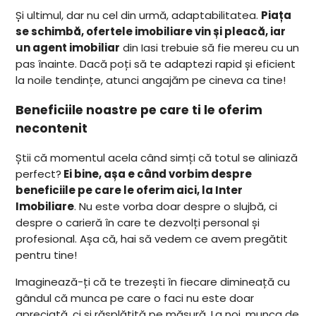
Și ultimul, dar nu cel din urmă, adaptabilitatea.
Piața
se schimbă, ofertele imobiliare vin și pleacă, iar
un agent imobiliar
din Iasi trebuie să fie mereu cu un
pas înainte. Dacă poți să te adaptezi rapid și eficient
la noile tendințe, atunci angajăm pe cineva ca tine!
Beneficiile noastre pe care ti le oferim
necontenit
Știi că momentul acela când simți că totul se aliniază
perfect?
Ei bine, așa e când vorbim despre
beneficiile pe care le oferim aici, la Inter
Imobiliare
. Nu este vorba doar despre o slujbă, ci
despre o carieră în care te dezvolți personal și
profesional. Așa că, hai să vedem ce avem pregătit
pentru tine!
Imaginează-ți că te trezești în fiecare dimineață cu
gândul că munca pe care o faci nu este doar
apreciată, ci și răsplătită pe măsură. La noi, munca de