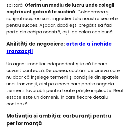
solitară.
Oferim un mediu de lucru unde colegii
noștri sunt gata să te susțină.
Colaborarea și
sprijinul reciproc sunt ingredientele noastre secrete
pentru succes. Așadar, dacă ești pregătit să faci
parte din echipa noastră, ești pe calea cea bună.
Abilități de negociere:
arta de a închide
tranzacții
Un agent imobiliar independent știe că fiecare
cuvânt contează. De aceea, căutăm pe cineva care
nu doar că înțelege termenii și condițiile din spatele
unei tranzacții, ci și pe cineva care poate negocia
termenii favorabili pentru toate părțile implicate. Real
estate este un domeniu în care fiecare detaliu
contează.
Motivația și ambiția: carburanți pentru
performanță