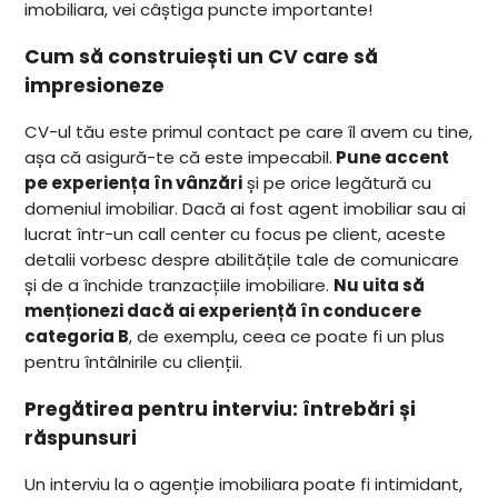
imobiliara, vei câștiga puncte importante!
Cum să construiești un CV care să
impresioneze
CV-ul tău este primul contact pe care îl avem cu tine,
așa că asigură-te că este impecabil.
Pune accent
pe experiența în vânzări
și pe orice legătură cu
domeniul imobiliar. Dacă ai fost agent imobiliar sau ai
lucrat într-un call center cu focus pe client, aceste
detalii vorbesc despre abilitățile tale de comunicare
și de a închide tranzacțiile imobiliare.
Nu uita să
menționezi dacă ai experiență în conducere
categoria B
, de exemplu, ceea ce poate fi un plus
pentru întâlnirile cu clienții.
Pregătirea pentru interviu: întrebări și
răspunsuri
Un interviu la o agenție imobiliara poate fi intimidant,