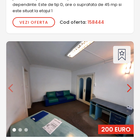
dependinte. Este de tip D, are o suprafata de 45 mp si
este situat la etajul 1
Cod oferta:
158444
VEZI OFERTA
200 EURO