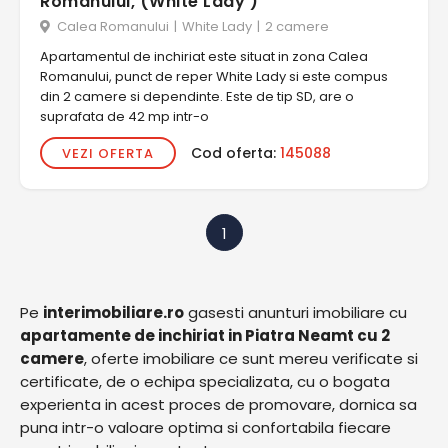
Romanului, (White Lady )
Calea Romanului
|
White Lady
|
2 camere
Apartamentul de inchiriat este situat in zona Calea
Romanului, punct de reper White Lady si este compus
din 2 camere si dependinte. Este de tip SD, are o
suprafata de 42 mp intr-o
Cod oferta:
145088
VEZI OFERTA
1
Pe
interimobiliare.ro
gasesti anunturi imobiliare cu
apartamente de inchiriat in Piatra Neamt cu 2
camere
, oferte imobiliare ce sunt mereu verificate si
certificate, de o echipa specializata, cu o bogata
experienta in acest proces de promovare, dornica sa
puna intr-o valoare optima si confortabila fiecare