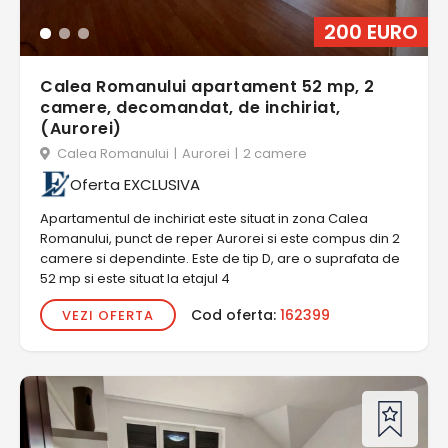
200 EURO
Calea Romanului apartament 52 mp, 2
camere, decomandat, de inchiriat,
(Aurorei)
Calea Romanului
|
Aurorei
|
2 camere
Oferta EXCLUSIVA
Apartamentul de inchiriat este situat in zona Calea
Romanului, punct de reper Aurorei si este compus din 2
camere si dependinte. Este de tip D, are o suprafata de
52 mp si este situat la etajul 4
Cod oferta:
162399
VEZI OFERTA