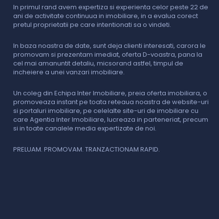
In primul rand avem expertiza si experienta celor peste 22 de
P
ani de activitate continuua in imobiliare, in a evalua corect
o
pretul proprietatii pe care intentionati sa o vindeti.
p
c
In baza noastra de date, sunt deja clienti interesati, carora le
promovam si prezentam imediat, oferta D-voastra, pana la
D
cel mai amanuntit detaliu, micsorand astfel, timpul de
p
incheiere a unei vanzari imobiliare.
s
o
i
Un coleg din Echipa Inter Imobiliare, preia oferta imobiliara, o
promoveaza instant pe toata reteaua noastra de website-uri
si portaluri imobiliare, pe celelalte site-uri de imobiliare cu
O
care Agentia Inter Imobiliare, lucreaza in parteneriat, precum
I
si in toate canalele media expertizate de noi.
p
i
f
PRELUAM. PROMOVAM. TRANZACTIONAM RAPID.
v
V