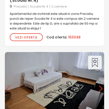
(Scoala Nr.4)
Precista
|
Scoala Nr.4
|
2 camere
Apartamentul de inchiriat este situat in zona Precista,
punct de reper Scoala Nr.4 si este compus din 2 camere
si dependinte. Este de tip D, are o suprafata de 50 mp si
este situat la etajul 1
Cod oferta:
163048
VEZI OFERTA