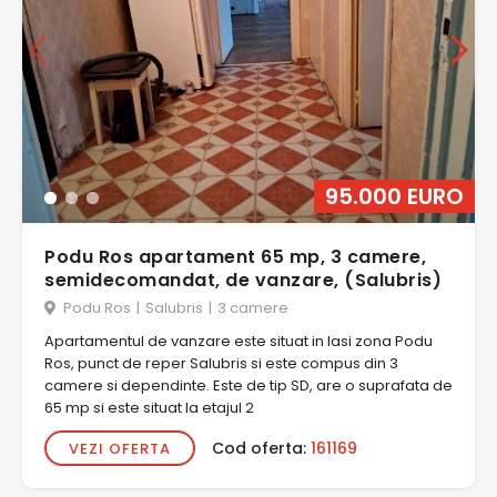
95.000 EURO
Podu Ros apartament 65 mp, 3 camere,
semidecomandat, de vanzare, (Salubris)
Podu Ros
|
Salubris
|
3 camere
Apartamentul de vanzare este situat in Iasi zona Podu
Ros, punct de reper Salubris si este compus din 3
camere si dependinte. Este de tip SD, are o suprafata de
65 mp si este situat la etajul 2
Cod oferta:
161169
VEZI OFERTA