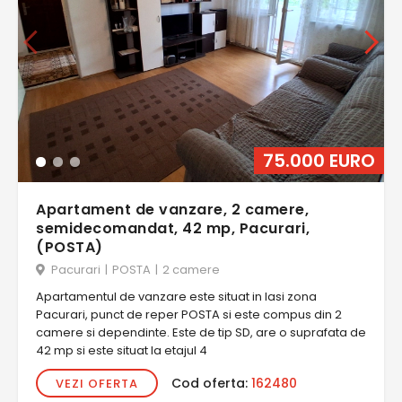
75.000 EURO
Apartament de vanzare, 2 camere,
semidecomandat, 42 mp, Pacurari,
(POSTA)
Pacurari
|
POSTA
|
2 camere
Apartamentul de vanzare este situat in Iasi zona
Pacurari, punct de reper POSTA si este compus din 2
camere si dependinte. Este de tip SD, are o suprafata de
42 mp si este situat la etajul 4
Cod oferta:
162480
VEZI OFERTA