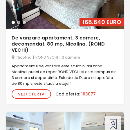
168.840 EURO
De vanzare apartament, 3 camere,
decomandat, 80 mp, Nicolina, (ROND
VECHI)
Nicolina
|
ROND VECHI
|
3 camere
Apartamentul de vanzare este situat in Iasi zona
Nicolina, punct de reper ROND VECHI si este compus din
3 camere si dependinte. Este de tip D, are o suprafata
de 80 mp si este situat la etajul 1
Cod oferta:
163077
VEZI OFERTA