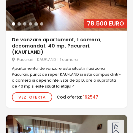
78.500 EURO
De vanzare apartament, 1 camera,
decomandat, 40 mp, Pacurari,
(KAUFLAND)
Pacurari
|
KAUFLAND
|
1 camera
Apartamentul de vanzare este situat in Iasi zona
Pacurari, punct de reper KAUFLAND si este compus dintr-
o camera si dependinte. Este de tip D, are o suprafata
de 40 mp si este situat la etajul 4
Cod oferta:
162547
VEZI OFERTA