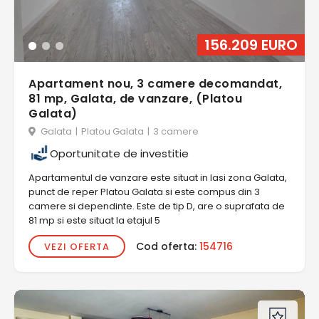
156.209 EURO
Apartament nou, 3 camere decomandat,
81 mp, Galata, de vanzare, (Platou
Galata)
Galata
|
Platou Galata
|
3 camere
Oportunitate de investitie
Apartamentul de vanzare este situat in Iasi zona Galata,
punct de reper Platou Galata si este compus din 3
camere si dependinte. Este de tip D, are o suprafata de
81 mp si este situat la etajul 5
Cod oferta:
154716
VEZI OFERTA