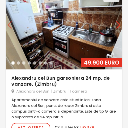
49.900 EURO
Alexandru cel Bun garsoniera 24 mp, de
vanzare, (Zimbru)
Alexandru cel Bun
|
Zimbru
|
1 camera
Apartamentul de vanzare este situat in Iasi zona
Alexandru cel Bun, punct de reper Zimbru si este
compus dintr-o camera si dependinte. Este de tip G, are
o suprafata de 24 mp intr-o
Cod oferta:
163079
VEZI OFERTA