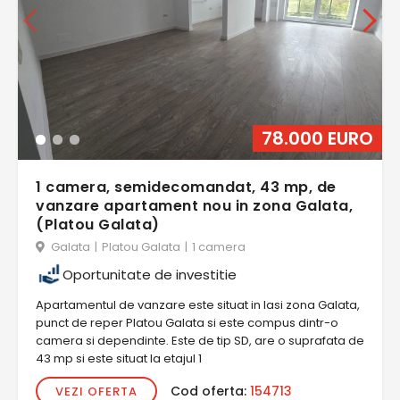
78.000 EURO
1 camera, semidecomandat, 43 mp, de
vanzare apartament nou in zona Galata,
(Platou Galata)
Galata
|
Platou Galata
|
1 camera
Oportunitate de investitie
Apartamentul de vanzare este situat in Iasi zona Galata,
punct de reper Platou Galata si este compus dintr-o
camera si dependinte. Este de tip SD, are o suprafata de
43 mp si este situat la etajul 1
Cod oferta:
154713
VEZI OFERTA