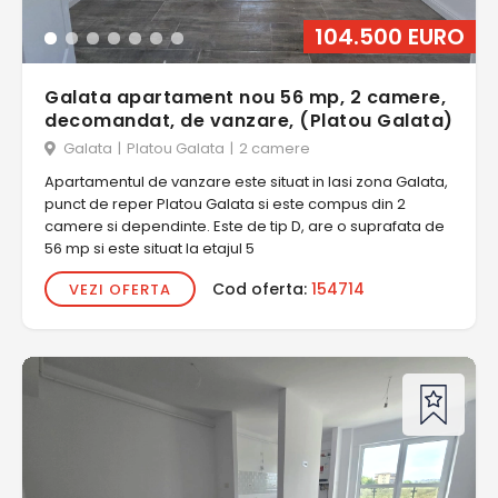
104.500 EURO
Galata apartament nou 56 mp, 2 camere,
decomandat, de vanzare, (Platou Galata)
Galata
|
Platou Galata
|
2 camere
Apartamentul de vanzare este situat in Iasi zona Galata,
punct de reper Platou Galata si este compus din 2
camere si dependinte. Este de tip D, are o suprafata de
56 mp si este situat la etajul 5
Cod oferta:
154714
VEZI OFERTA