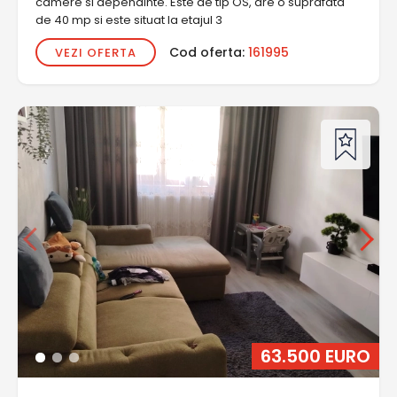
camere si dependinte. Este de tip OS, are o suprafata
de 40 mp si este situat la etajul 3
Cod oferta:
161995
VEZI OFERTA
63.500 EURO