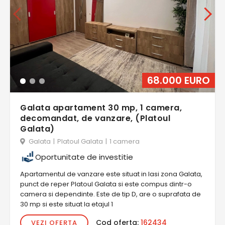
68.000 EURO
Galata apartament 30 mp, 1 camera,
decomandat, de vanzare, (Platoul
Galata)
Galata
|
Platoul Galata
|
1 camera
Oportunitate de investitie
Apartamentul de vanzare este situat in Iasi zona Galata,
punct de reper Platoul Galata si este compus dintr-o
camera si dependinte. Este de tip D, are o suprafata de
30 mp si este situat la etajul 1
Cod oferta:
162434
VEZI OFERTA