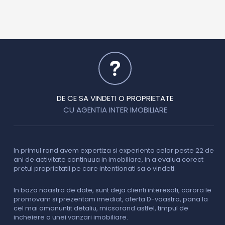
DE CE SA VINDETI O PROPRIETATE
CU AGENTIA INTER IMOBILIARE
In primul rand avem expertiza si experienta celor peste 22 de
P
ani de activitate continuua in imobiliare, in a evalua corect
o
pretul proprietatii pe care intentionati sa o vindeti.
p
c
In baza noastra de date, sunt deja clienti interesati, carora le
promovam si prezentam imediat, oferta D-voastra, pana la
D
cel mai amanuntit detaliu, micsorand astfel, timpul de
p
incheiere a unei vanzari imobiliare.
s