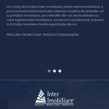
o
i
Un coleg din Echipa Inter Imobiliare, preia oferta imobiliara, o
promoveaza instant pe toata reteaua noastra de website-uri
si portaluri imobiliare, pe celelalte site-uri de imobiliare cu
O
care Agentia Inter Imobiliare, lucreaza in parteneriat, precum
I
si in toate canalele media expertizate de noi.
p
i
f
PRELUAM. PROMOVAM. TRANZACTIONAM RAPID.
v
V