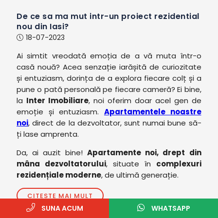
De ce sa ma mut intr-un proiect rezidential
nou din Iasi?
18-07-2023
Ai simtit vreodată emoția de a vă muta într-o
casă nouă? Acea senzație iarășită de curiozitate
și entuziasm, dorința de a explora fiecare colț și a
pune o pată personală pe fiecare cameră? Ei bine,
la
Inter Imobiliare
, noi oferim doar acel gen de
emoție și entuziasm.
Apartamentele noastre
noi
, direct de la dezvoltator, sunt numai bune să-
ți lase amprenta.
Da, ai auzit bine!
Apartamente noi, drept din
mâna dezvoltatorului
, situate în
complexuri
rezidențiale moderne
, de ultimă generație.
CITESTE MAI MULT
SUNA ACUM
WHATSAPP