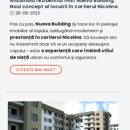
Ansamblu rezidential mixt Nueva Building.
Noul concept al locuirii în cartierul Nicolina
28-08-2023
Pas cu pas,
Nueva Building
își face loc în peisajul
imobiliar al Iașiului, adăugând modernism și
prestanță în cartierul Nicolina
. Să locuiești aici
nu înseamnă doar să ai un acoperiș deasupra
capului - este
o experiență care îmbină stilul
de viață
urban cu confortul și siguranța.
CITESTE MAI MULT