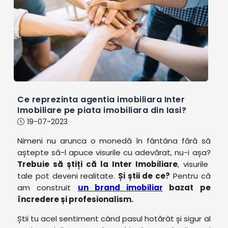
Ce reprezinta agentia imobiliara Inter
Imobiliare pe piata imobiliara din Iasi?
19-07-2023
Nimeni nu arunca o monedă în fântâna fără să
aștepte să-l apuce visurile cu adevărat, nu-i așa?
Trebuie să știți că la Inter Imobiliare
, visurile
tale pot deveni realitate.
Și știi de ce?
Pentru că
am construit
un brand imobiliar
bazat pe
încredere și profesionalism.
Știi tu acel sentiment când pasul hotărât și sigur al