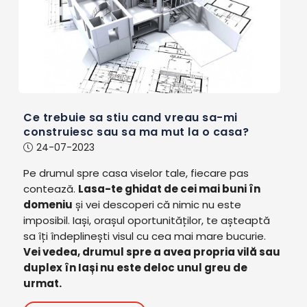
Ce trebuie sa stiu cand vreau sa-mi
construiesc sau sa ma mut la o casa?
24-07-2023
Pe drumul spre casa viselor tale, fiecare pas
contează.
Lasa-te ghidat de cei mai buni în
domeniu
și vei descoperi că nimic nu este
imposibil. Iași, orașul oportunităților, te așteaptă
sa îți îndeplinești visul cu cea mai mare bucurie.
Vei vedea, drumul spre a avea propria vilă sau
duplex în Iași nu este deloc unul greu de
urmat.