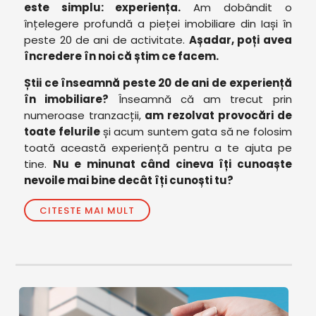
este simplu: experiența.
Am dobândit o
înțelegere profundă a pieței imobiliare din Iași în
peste 20 de ani de activitate.
Așadar, poți avea
încredere în noi că știm ce facem.
Știi ce înseamnă peste 20 de ani de experiență
în imobiliare?
Înseamnă că am trecut prin
numeroase tranzacții,
am rezolvat provocări de
toate felurile
și acum suntem gata să ne folosim
toată această experiență pentru a te ajuta pe
tine.
Nu e minunat când cineva îți cunoaște
nevoile mai bine decât îți cunoști tu?
CITESTE MAI MULT