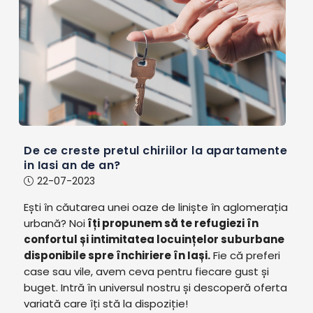
De ce creste pretul chiriilor la apartamente
in Iasi an de an?
22-07-2023
Ești în căutarea unei oaze de liniște în aglomerația
urbană? Noi
îți propunem să te refugiezi în
confortul și intimitatea locuințelor suburbane
disponibile spre închiriere în Iași.
Fie că preferi
case sau vile, avem ceva pentru fiecare gust și
buget. Intră în universul nostru și descoperă oferta
variată care îți stă la dispoziție!