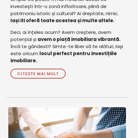
investești într-o zonă infloritoare, plină de
patrimoniu istoric și cultural? Ai dreptate, nimic.
Iași iti oferă toate acestea și multe altele.
Deci, ai înțeles acum? Avem creștere, avem
potențial și
avem o piață imobiliara vibrantă.
Încă te gândesti? Simte-te liber să te alături, Iași
este oricum
locul perfect pentru investițiile
imobiliare.
CITESTE MAI MULT