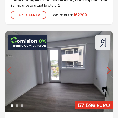
camera si dependinte. Este de tip SD, are o suprafata de
35 mp si este situat la etajul 2
Cod oferta:
162209
VEZI OFERTA
57.596 EURO