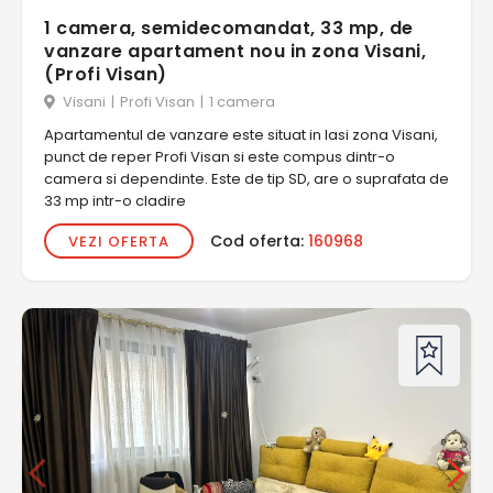
1 camera, semidecomandat, 33 mp, de
vanzare apartament nou in zona Visani,
(Profi Visan)
Visani
|
Profi Visan
|
1 camera
Apartamentul de vanzare este situat in Iasi zona Visani,
punct de reper Profi Visan si este compus dintr-o
camera si dependinte. Este de tip SD, are o suprafata de
33 mp intr-o cladire
Cod oferta:
160968
VEZI OFERTA