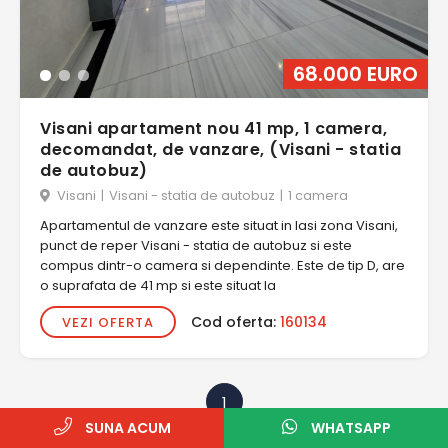
68.000 EURO
Visani apartament nou 41 mp, 1 camera,
decomandat, de vanzare, (Visani - statia
de autobuz)
Visani
|
Visani - statia de autobuz
|
1 camera
Apartamentul de vanzare este situat in Iasi zona Visani,
punct de reper Visani - statia de autobuz si este
compus dintr-o camera si dependinte. Este de tip D, are
o suprafata de 41 mp si este situat la
Cod oferta:
160134
VEZI OFERTA
1
SUNA ACUM
WHATSAPP