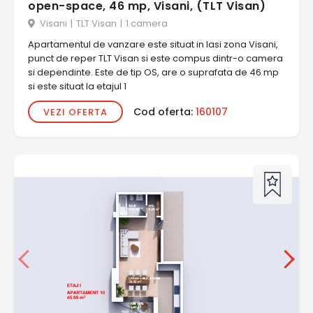
open-space, 46 mp, Visani, (TLT Visan)
Visani
|
TLT Visan
|
1 camera
Apartamentul de vanzare este situat in Iasi zona Visani,
punct de reper TLT Visan si este compus dintr-o camera
si dependinte. Este de tip OS, are o suprafata de 46 mp
si este situat la etajul 1
Cod oferta:
160107
VEZI OFERTA