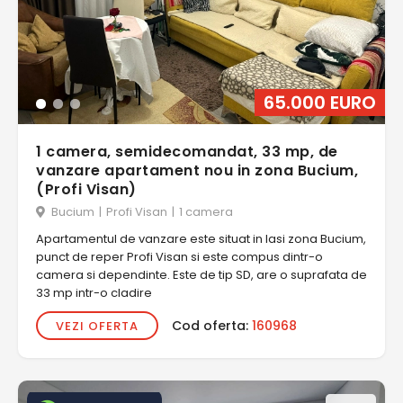
65.000 EURO
1 camera, semidecomandat, 33 mp, de
vanzare apartament nou in zona Bucium,
(Profi Visan)
Bucium
|
Profi Visan
|
1 camera
Apartamentul de vanzare este situat in Iasi zona Bucium,
punct de reper Profi Visan si este compus dintr-o
camera si dependinte. Este de tip SD, are o suprafata de
33 mp intr-o cladire
Cod oferta:
160968
VEZI OFERTA