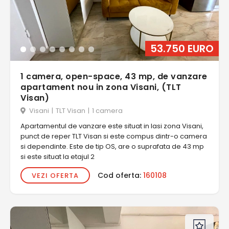
53.750 EURO
1 camera, open-space, 43 mp, de vanzare
apartament nou in zona Visani, (TLT
Visan)
Visani
|
TLT Visan
|
1 camera
Apartamentul de vanzare este situat in Iasi zona Visani,
punct de reper TLT Visan si este compus dintr-o camera
si dependinte. Este de tip OS, are o suprafata de 43 mp
si este situat la etajul 2
Cod oferta:
160108
VEZI OFERTA