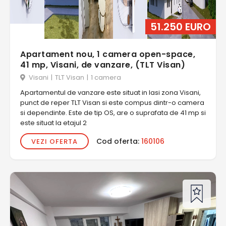
51.250 EURO
Apartament nou, 1 camera open-space,
41 mp, Visani, de vanzare, (TLT Visan)
Visani
|
TLT Visan
|
1 camera
Apartamentul de vanzare este situat in Iasi zona Visani,
punct de reper TLT Visan si este compus dintr-o camera
si dependinte. Este de tip OS, are o suprafata de 41 mp si
este situat la etajul 2
Cod oferta:
160106
VEZI OFERTA