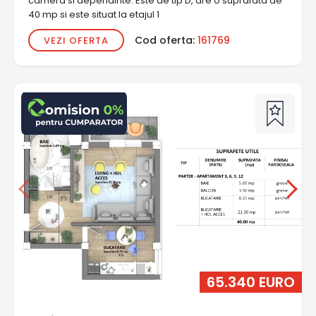
camera si dependinte. Este de tip D, are o suprafata de
40 mp si este situat la etajul 1
Cod oferta:
161769
VEZI OFERTA
65.340 EURO