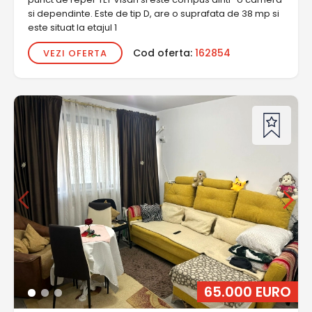
si dependinte. Este de tip D, are o suprafata de 38 mp si
este situat la etajul 1
Cod oferta:
162854
VEZI OFERTA
65.000 EURO