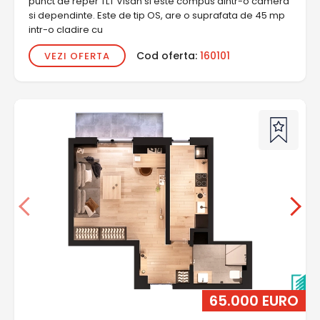
punct de reper TLT Visan si este compus dintr-o camera
si dependinte. Este de tip OS, are o suprafata de 45 mp
intr-o cladire cu
Cod oferta:
160101
VEZI OFERTA
65.000 EURO