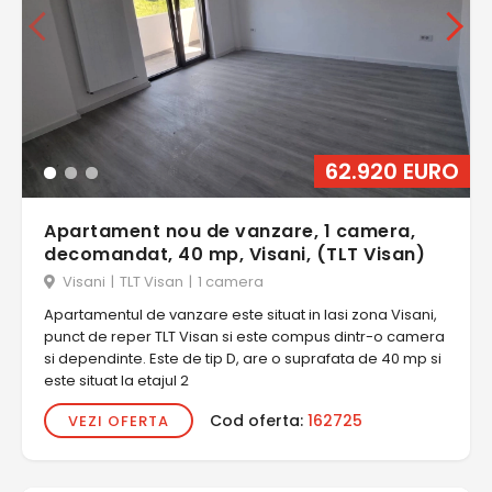
62.920 EURO
Apartament nou de vanzare, 1 camera,
decomandat, 40 mp, Visani, (TLT Visan)
Visani
|
TLT Visan
|
1 camera
Apartamentul de vanzare este situat in Iasi zona Visani,
punct de reper TLT Visan si este compus dintr-o camera
si dependinte. Este de tip D, are o suprafata de 40 mp si
este situat la etajul 2
Cod oferta:
162725
VEZI OFERTA