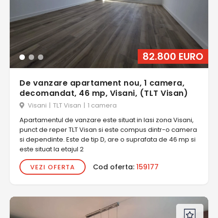
82.800 EURO
De vanzare apartament nou, 1 camera,
decomandat, 46 mp, Visani, (TLT Visan)
Visani
|
TLT Visan
|
1 camera
Apartamentul de vanzare este situat in Iasi zona Visani,
punct de reper TLT Visan si este compus dintr-o camera
si dependinte. Este de tip D, are o suprafata de 46 mp si
este situat la etajul 2
Cod oferta:
159177
VEZI OFERTA