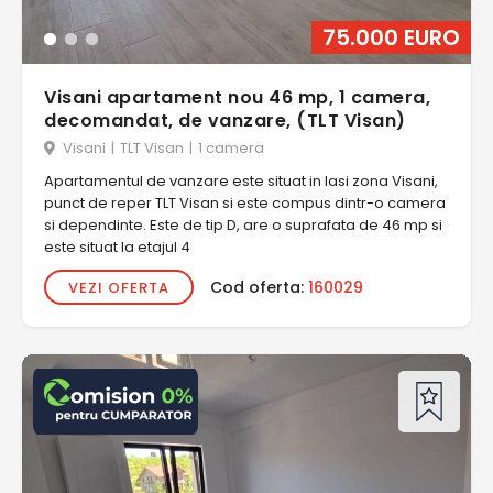
75.000 EURO
Visani apartament nou 46 mp, 1 camera,
decomandat, de vanzare, (TLT Visan)
Visani
|
TLT Visan
|
1 camera
Apartamentul de vanzare este situat in Iasi zona Visani,
punct de reper TLT Visan si este compus dintr-o camera
si dependinte. Este de tip D, are o suprafata de 46 mp si
este situat la etajul 4
Cod oferta:
160029
VEZI OFERTA