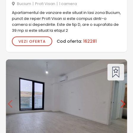
Bucium
|
Profi Visan
|
1 camera
Apartamentul de vanzare este situat in Iasi zona Bucium,
punct de reper Profi Visan si este compus dintr-o
camera si dependinte. Este de tip D, are o suprafata de
39 mp si este situat la etajul 2
Cod oferta:
162281
VEZI OFERTA