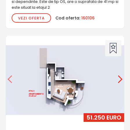
si dependinte. Este de tip OS, are o suprafata de 41 mp si
este situat la etajul 2
Cod oferta:
160106
VEZI OFERTA
51.250 EURO