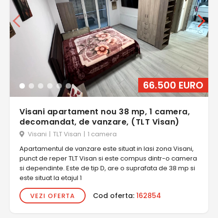
66.500 EURO
Visani apartament nou 38 mp, 1 camera,
decomandat, de vanzare, (TLT Visan)
Visani
|
TLT Visan
|
1 camera
Apartamentul de vanzare este situat in Iasi zona Visani,
punct de reper TLT Visan si este compus dintr-o camera
si dependinte. Este de tip D, are o suprafata de 38 mp si
este situat la etajul 1
Cod oferta:
162854
VEZI OFERTA