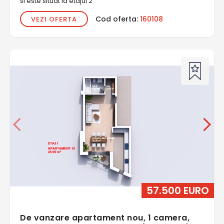
si este situat la etajul 2
Cod oferta:
160108
VEZI OFERTA
57.500 EURO
De vanzare apartament nou, 1 camera,