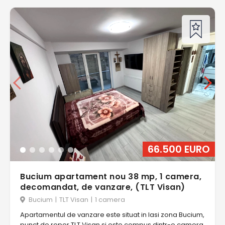
66.500 EURO
Bucium apartament nou 38 mp, 1 camera,
decomandat, de vanzare, (TLT Visan)
Bucium
|
TLT Visan
|
1 camera
Apartamentul de vanzare este situat in Iasi zona Bucium,
punct de reper TLT Visan si este compus dintr-o camera