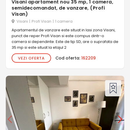
Visani apartament nou 35 mp, 1 camera,
semidecomandat, de vanzare, (Profi
Visan)
Visani
|
Profi Visan
|
1 camera
Apartamentul de vanzare este situat in Iasi zona Visani,
punct de reper Profi Visan si este compus dintr-o
camera si dependinte. Este de tip SD, are o suprafata de
35 mp si este situat la etajul 2
Cod oferta:
162209
VEZI OFERTA