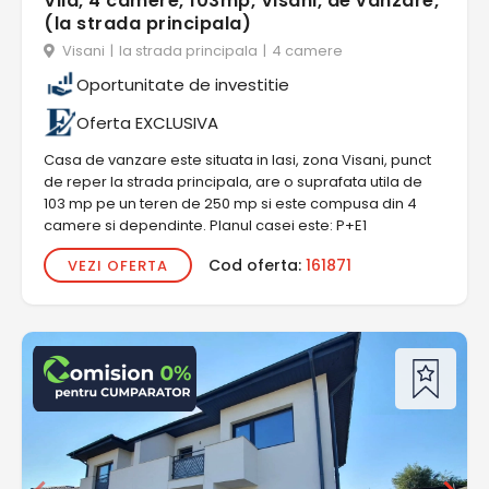
Vila, 4 camere, 103mp, Visani, de vanzare,
(la strada principala)
Visani
|
la strada principala
|
4 camere
Oportunitate de investitie
Oferta EXCLUSIVA
Casa de vanzare este situata in Iasi, zona Visani, punct
de reper la strada principala, are o suprafata utila de
103 mp pe un teren de 250 mp si este compusa din 4
camere si dependinte. Planul casei este: P+E1
Cod oferta:
161871
VEZI OFERTA