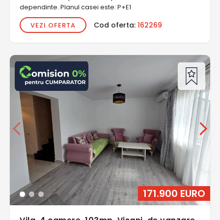
dependinte. Planul casei este: P+E1
Cod oferta:
162269
VEZI OFERTA
171.900 EURO