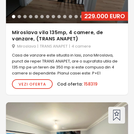
229.000 EURO
Miroslava vila 135mp, 4 camere, de
vanzare, (TRANS ANAPET)
Miroslava
|
TRANS ANAPET
|
4 camere
Casa de vanzare este situata in Iasi, zona Miroslava,
punct de reper TRANS ANAPET, are o suprafata utila de
135 mp pe un teren de 350 mp si este compusa din 4
camere si dependinte. Planul casei este: P+E1
Cod oferta:
158319
VEZI OFERTA