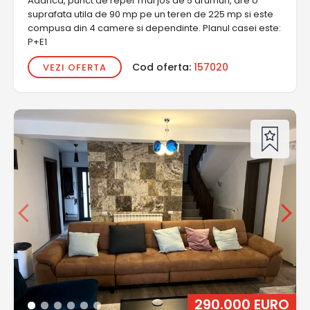
Adanca, punct de reper mai jos de 5 drumuri, are o
suprafata utila de 90 mp pe un teren de 225 mp si este
compusa din 4 camere si dependinte. Planul casei este:
P+E1
Cod oferta:
157020
VEZI OFERTA
290.000 EURO