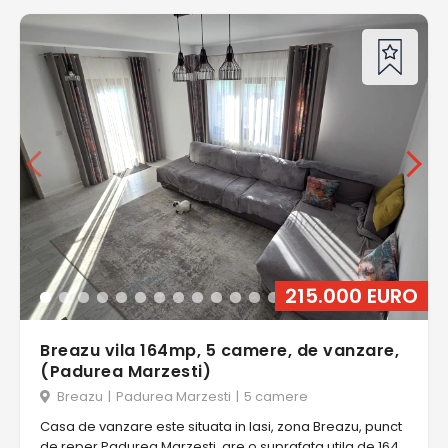
215.000 EURO
Breazu vila 164mp, 5 camere, de vanzare,
(Padurea Marzesti)
Breazu
|
Padurea Marzesti
|
5 camere
Casa de vanzare este situata in Iasi, zona Breazu, punct
de reper Padurea Marzesti, are o suprafata utila de 164