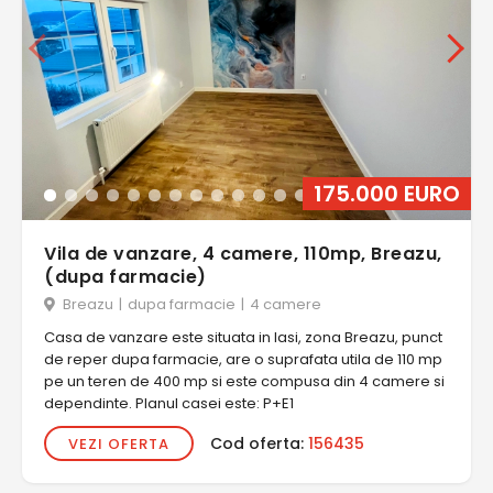
175.000 EURO
Vila de vanzare, 4 camere, 110mp, Breazu,
(dupa farmacie)
Breazu
|
dupa farmacie
|
4 camere
Casa de vanzare este situata in Iasi, zona Breazu, punct
de reper dupa farmacie, are o suprafata utila de 110 mp
pe un teren de 400 mp si este compusa din 4 camere si
dependinte. Planul casei este: P+E1
Cod oferta:
156435
VEZI OFERTA