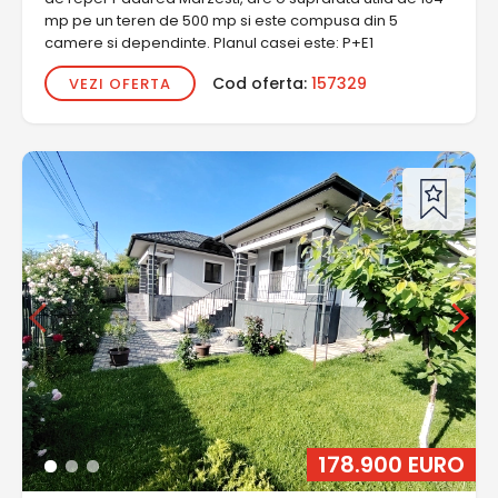
mp pe un teren de 500 mp si este compusa din 5
camere si dependinte. Planul casei este: P+E1
Cod oferta:
157329
VEZI OFERTA
178.900 EURO