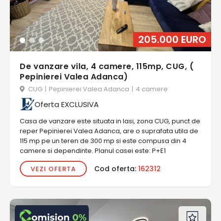
205.000 EURO
De vanzare vila, 4 camere, 115mp, CUG, (
Pepinierei Valea Adanca)
CUG
|
Pepinierei Valea Adanca
|
4 camere
Oferta EXCLUSIVA
Casa de vanzare este situata in Iasi, zona CUG, punct de
reper Pepinierei Valea Adanca, are o suprafata utila de
115 mp pe un teren de 300 mp si este compusa din 4
camere si dependinte. Planul casei este: P+E1
Cod oferta:
162312
VEZI OFERTA