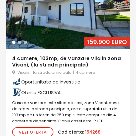
159.900 EURO
4 camere, 103mp, de vanzare vila in zona
Visani, (la strada principala)
Visani
|
la strada principala
|
4 camere
Oportunitate de investitie
Oferta EXCLUSIVA
Casa de vanzare este situata in Iasi, zona Visani, punct
de reper la strada principala, are o suprafata utila de
103 mp pe un teren de 250 mp si este compusa din 4
camere si dependinte. Planul casei este: P+E1
Cod oferta:
154268
VEZI OFERTA