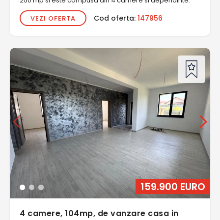
250 mp si este compusa din 4 camere si dependinte.
Cod oferta:
147956
VEZI OFERTA
159.900 EURO
4 camere, 104mp, de vanzare casa in