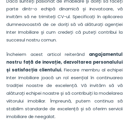
Dacă sunteți pasionat de imobiliare și doriți să faceți
parte dintr-o echipă dinamică și inovatoare, vă
invităm să ne trimiteți CV-ul. Specificați în aplicarea
dumneavoastră de ce doriți să vă alăturați agenției
Inter Imobiliare și cum credeți că puteți contribui la
succesul nostru comun.
Încheiem acest articol reiterând
angajamentul
nostru față de inovație, dezvoltarea personalului
și satisfacția clientului.
Fiecare membru al echipei
Inter Imobiliare joacă un rol esențial în continuarea
tradiției noastre de excelență. Vă invităm să vă
alăturați echipei noastre și să contribuiți la modelarea
viitorului imobiliar. Împreună, putem continua să
stabilim standarde de excelență și să oferim servicii
imobiliare de neegalat.