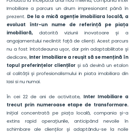
Fondată la începutul unui nou mileniu, compania Inter
Imobiliare a parcurs un drum impresionant până în
prezent.
De la o mică agenție imobiliara locală, a
evoluat într-un nume de referință pe piața
imobiliară,
datorită viziunii inovatoare și a
angajamentului neclintit față de clienți. Acest parcurs
nu a fost întotdeauna ușor, dar prin adaptabilitate și
dedicare,
Inter Imobiliare a reușit să se mențină în
topul preferințelor clienților
și să devină un etalon
al calității și profesionalismului in piata imobiliara din
Iasi si nu numai.
În cei 22 de ani de activitate,
Inter Imobiliare a
trecut prin numeroase etape de transformare.
Inițial concentrată pe piața locală, compania și-a
extins rapid operațiunile, anticipând nevoile în
schimbare ale clienților și adaptându-se la noile