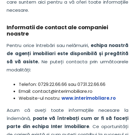
care suntem aici pentru a vă oferi toate informațiile
necesare.
Informatii de contact ale companiei
noastre
Pentru orice întrebări sau nelămuriri,
echipa noastră
de agenți imobiliari este disponibilă și pregătită
să vă asiste.
Ne puteți contacta prin următoarele
modalități:
Telefon: 0729.22.66.66 sau 0731.22.66.66
Email: contact@interimobiliare.ro
Website-ul nostru:
www.interimobliare.ro
Acum că aveți toate informațiile necesare la
îndemână,
poate vă întrebați cum ar fi să faceți
parte din echipa Inter Imobiliare
. Ce oportunități
de carieră există și cum puteți contribui la succesul și