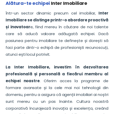
Alătura-te echipei
Inter Imobiliare
Într-un sector dinamic precum cel imobiliar,
Inter
Imobiliare se distinge printr-o abordare proactivă
și inovatoar
e, fiind mereu în căutare de noi talente
care să aducă valoare adăugată echipei. Dacă
pasiunea pentru imobiliare te definește și dorești să
faci parte dintr-o echipă de profesioniști recunoscuți,
atunci ești locul potrivit.
La Inter Imobiliare, investim în dezvoltarea
profesională și personală a fiecărui membru al
echipei noastre
. Oferim acces la programe de
formare avansate și la cele mai noi tehnologii din
domeniu, pentru a asigura că agenții imobiliari ai noștri
sunt mereu cu un pas înainte. Cultura noastră
corporativă încurajează inovația și excelența, creând