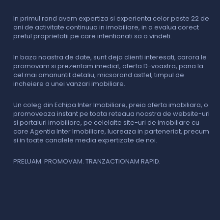
In primul rand avem expertiza si experienta celor peste 22 de
P
ani de activitate continuua in imobiliare, in a evalua corect
o
pretul proprietatii pe care intentionati sa o vindeti.
p
c
In baza noastra de date, sunt deja clienti interesati, carora le
promovam si prezentam imediat, oferta D-voastra, pana la
D
cel mai amanuntit detaliu, micsorand astfel, timpul de
p
incheiere a unei vanzari imobiliare.
s
o
i
Un coleg din Echipa Inter Imobiliare, preia oferta imobiliara, o
promoveaza instant pe toata reteaua noastra de website-uri
si portaluri imobiliare, pe celelalte site-uri de imobiliare cu
O
care Agentia Inter Imobiliare, lucreaza in parteneriat, precum
I
si in toate canalele media expertizate de noi.
p
i
f
PRELUAM. PROMOVAM. TRANZACTIONAM RAPID.
v
V