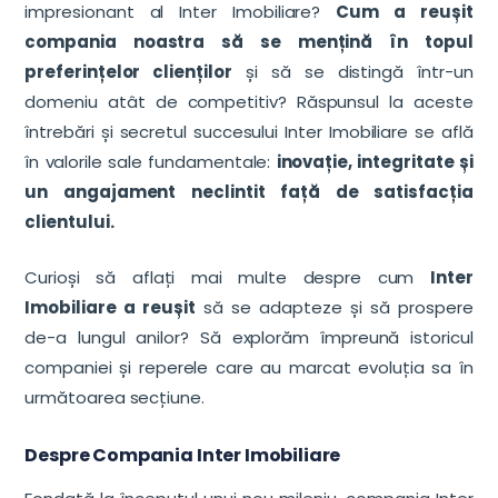
impresionant al Inter Imobiliare?
Cum a reușit
compania noastra să se mențină în topul
preferințelor clienților
și să se distingă într-un
domeniu atât de competitiv? Răspunsul la aceste
întrebări și secretul succesului Inter Imobiliare se află
în valorile sale fundamentale:
inovație, integritate și
un angajament neclintit față de satisfacția
clientului.
Curioși să aflați mai multe despre cum
Inter
Imobiliare a reușit
să se adapteze și să prospere
de-a lungul anilor? Să explorăm împreună istoricul
companiei și reperele care au marcat evoluția sa în
următoarea secțiune.
Despre Compania Inter Imobiliare