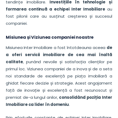
tendințe imobiliare.
Investițiile în tehnologie și
formarea continuă a echipei Inter Imobiliare
au
fost pilonii care au susținut creșterea și succesul
companiei.
Misiunea și Viziunea companiei noastre
Misiunea Inter Imobiliare a fost întotdeauna aceea
de
a oferi servicii imobiliare de cea mai înaltă
calitate
, punând nevoile și satisfacția clienților pe
primul loc. Viziunea companiei de a inova și de a seta
noi standarde de excelență pe piața imobiliară a
ghidat fiecare decizie și strategie. Acest angajament
față de inovație și excelență a fost recunoscut și
premiat de-a lungul anilor,
consolidând poziția Inter
Imobiliare ca lider în domeniu
.
Prin eforturile constante ale echipei Inter Imobiliare,