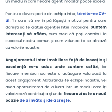
un mediu în care fiecare agent imobiliar poate excela.
Pentru a deveni parte din echipa Inter,
trimite-ne CV-
ul,
în care să ne împărtășești motivul pentru care
dorești să te alături agenției Inter Imobiliare.
Suntem
interesați să aflăm,
cum crezi că poți contribui la
succesul nostru comun și cum viziunea ta se aliniază
cu valorile noastre.
Angajamentul Inter Imobiliare față de inovație și
excelență ne-a adus unde suntem astăzi
, iar
fiecare membru nou este o adăugare valoroasă la
acest angajament. Alăturându-te echipei noastre, vei
avea oportunitatea de a lucra într-un mediu care îți
valorizează contribuția și unde
fiecare zi este o nouă
ocazie
de a învăța și de a crește
.