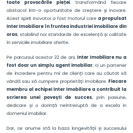
toate provocările pieței
, transformând fiecare
obstacol într-o oportunitate de creștere și inovare.
Acest spirit inovator a fost motorul care
a propulsat
Inter Imobiliare în fruntea industriei imobiliare din
oras
, stabilind noi standarde de excelență și calitate
în serviciile imobiliare oferite.
Pe parcursul acestor 22 de ani,
Inter Imobiliare nu a
fost doar un simplu agent imobiliar
, ci un partener
de încredere pentru mii de clienți care au căutat să
vândă sau să cumpere proprietăți imobiliare.
Fiecare
membru al echipei Inter Imobiliare a contribuit la
scrierea unei povești de succes
, prin pasiune,
dedicare și o dorință neîntreruptă de a excela in
domeniul imobiliar.
Dar, ce anume stă la baza longevității și succesului