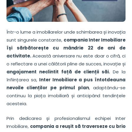
Într-o lume a imobiliarelor unde schimbarea și inovația
sunt singurele constante,
compania Inter Imobiliare
își sărbătorește cu mândrie 22 de ani de
activitate.
Această aniversare nu este doar o cifră, ci
o reflectare a unei călătorii pline de succes, inovație și
angajament neclintit față de clienții săi.
De la
înființarea sa,
Inter Imobiliare a pus întotdeauna
nevoile clienților pe primul plan
, adaptându-se
continuu la piața imobiliară și anticipând tendințele
acesteia.
Prin dedicarea și profesionalismul echipei Inter
Imobiliare,
compania a reușit să traverseze cu brio