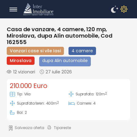
Casa de vanzare, 4 camere, 120 mp,
Miroslava, dupa Alin automobile, Cod
162555
Vanzari case si vile Iasi
4 camere
Miroslava
dupa Alin automobile
12 vizionari
27 iulie 2026
210.000 Euro
2
Tip:
Vila
Suprafata:
120m
2
Suprafata teren:
400m
Camere:
4
Bai:
2
Salveaza oferta
Tipareste