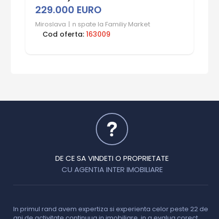
229.000 EURO
Miroslava
|
n spate la Familiy Market
Cod oferta:
163009
DE CE SA VINDETI O PROPRIETATE
CU AGENTIA INTER IMOBILIARE
In primul rand avem expertiza si experienta celor peste 22 de
P
ani de activitate continuua in imobiliare, in a evalua corect
o