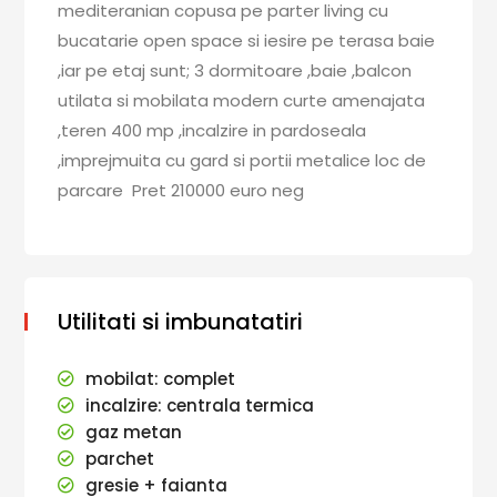
mediteranian copusa pe parter living cu
bucatarie open space si iesire pe terasa baie
,iar pe etaj sunt; 3 dormitoare ,baie ,balcon
utilata si mobilata modern curte amenajata
,teren 400 mp ,incalzire in pardoseala
,imprejmuita cu gard si portii metalice loc de
parcare Pret 210000 euro neg
Utilitati si imbunatatiri
mobilat: complet
incalzire: centrala termica
gaz metan
parchet
gresie + faianta