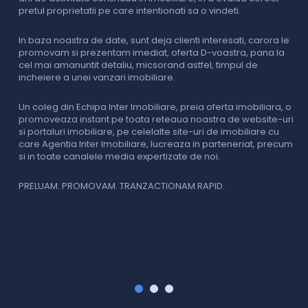
pretul proprietatii pe care intentionati sa o vindeti.
p
c
In baza noastra de date, sunt deja clienti interesati, carora le
promovam si prezentam imediat, oferta D-voastra, pana la
D
cel mai amanuntit detaliu, micsorand astfel, timpul de
p
incheiere a unei vanzari imobiliare.
s
o
i
Un coleg din Echipa Inter Imobiliare, preia oferta imobiliara, o
promoveaza instant pe toata reteaua noastra de website-uri
si portaluri imobiliare, pe celelalte site-uri de imobiliare cu
O
care Agentia Inter Imobiliare, lucreaza in parteneriat, precum
I
si in toate canalele media expertizate de noi.
p
i
f
PRELUAM. PROMOVAM. TRANZACTIONAM RAPID.
v
V