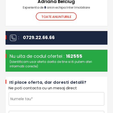
Adriana Belciug
Experienta de
8
ani in echipa Inter Imobiliare
TOATE ANUNTURILE
:
0729.22.66.66
Nu uita de codul ofertei :
162555
(Identificam usor oferta dorita de tine si iti putem oferi
informatii corecte)
Iti place oferta, dar doresti detalii?
Ne poti contacta cu un mesaj direct