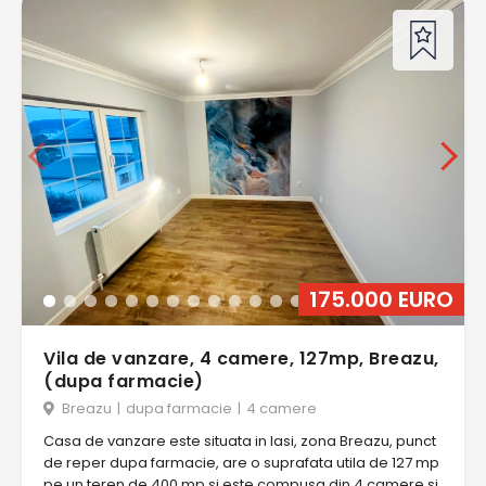
175.000 EURO
Vila de vanzare, 4 camere, 127mp, Breazu,
(dupa farmacie)
Breazu
|
dupa farmacie
|
4 camere
Casa de vanzare este situata in Iasi, zona Breazu, punct
de reper dupa farmacie, are o suprafata utila de 127 mp
pe un teren de 400 mp si este compusa din 4 camere si