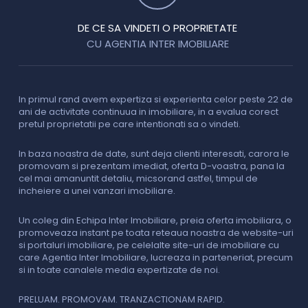
DE CE SA VINDETI O PROPRIETATE
CU AGENTIA INTER IMOBILIARE
In primul rand avem expertiza si experienta celor peste 22 de
P
ani de activitate continuua in imobiliare, in a evalua corect
o
pretul proprietatii pe care intentionati sa o vindeti.
p
c
In baza noastra de date, sunt deja clienti interesati, carora le
promovam si prezentam imediat, oferta D-voastra, pana la
D
cel mai amanuntit detaliu, micsorand astfel, timpul de
p
incheiere a unei vanzari imobiliare.
s
o
i
Un coleg din Echipa Inter Imobiliare, preia oferta imobiliara, o
promoveaza instant pe toata reteaua noastra de website-uri
si portaluri imobiliare, pe celelalte site-uri de imobiliare cu
O
care Agentia Inter Imobiliare, lucreaza in parteneriat, precum
I
si in toate canalele media expertizate de noi.
p
i
f
PRELUAM. PROMOVAM. TRANZACTIONAM RAPID.
v