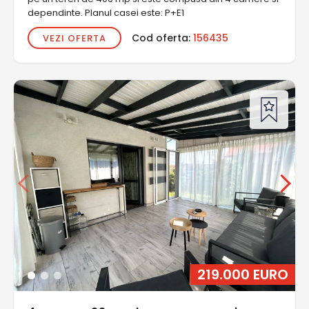
dependinte. Planul casei este: P+E1
Cod oferta:
156435
VEZI OFERTA
219.000 EURO