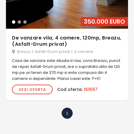
350.000 EURO
De vanzare vila, 4 camere, 120mp, Breazu,
(Asfalt-Drum privat)
Breazu
|
Asfalt-Drum privat
|
4 camere
Casa de vanzare este situata in Iasi, zona Breazu, punct
de reper Asfalt-Drum privat, are o suprafata utila de 120
mp pe un teren de 370 mp si este compusa din 4
camere si dependinte. Planul casei este: P+E1
Cod oferta:
161697
VEZI OFERTA
1