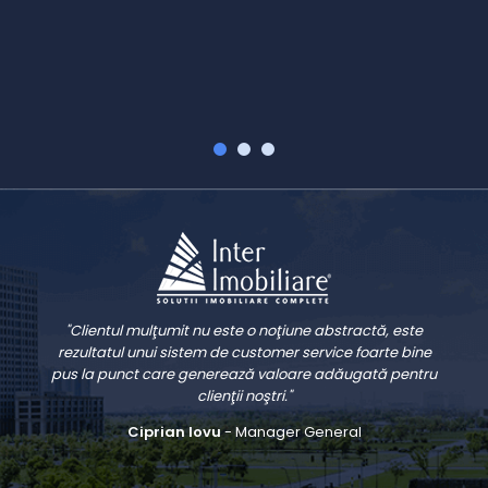
V
"Clientul mulţumit nu este o noţiune abstractă, este
rezultatul unui sistem de customer service foarte bine
pus la punct care generează valoare adăugată pentru
clienţii noştri."
Ciprian Iovu
- Manager General