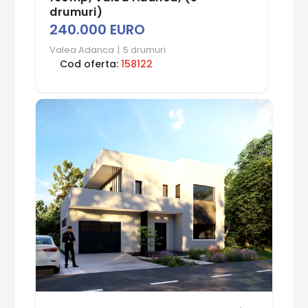
drumuri)
240.000 EURO
Valea Adanca
|
5 drumuri
Cod oferta:
158122