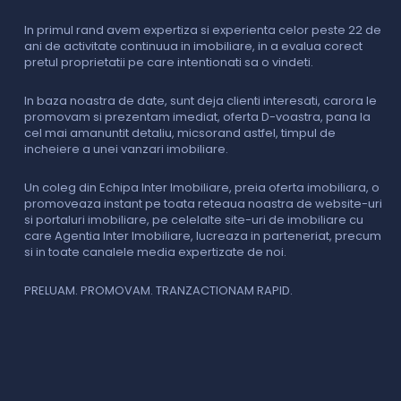
In primul rand avem expertiza si experienta celor peste 22 de
P
ani de activitate continuua in imobiliare, in a evalua corect
o
pretul proprietatii pe care intentionati sa o vindeti.
p
c
In baza noastra de date, sunt deja clienti interesati, carora le
promovam si prezentam imediat, oferta D-voastra, pana la
D
cel mai amanuntit detaliu, micsorand astfel, timpul de
p
incheiere a unei vanzari imobiliare.
s
o
i
Un coleg din Echipa Inter Imobiliare, preia oferta imobiliara, o
promoveaza instant pe toata reteaua noastra de website-uri
si portaluri imobiliare, pe celelalte site-uri de imobiliare cu
O
care Agentia Inter Imobiliare, lucreaza in parteneriat, precum
I
si in toate canalele media expertizate de noi.
p
i
f
PRELUAM. PROMOVAM. TRANZACTIONAM RAPID.
v
V