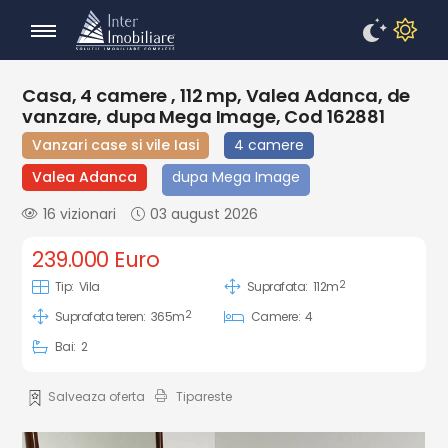
Casa, 4 camere , 112 mp, Valea Adanca, de
vanzare, dupa Mega Image, Cod 162881
Vanzari case si vile Iasi
4 camere
Valea Adanca
dupa Mega Image
16 vizionari
03 august 2026
239.000 Euro
2
Tip:
Vila
Suprafata:
112m
2
Suprafata teren:
365m
Camere:
4
Bai:
2
Salveaza oferta
Tipareste