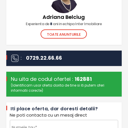
Adriana Belciug
Experienta de
8
ani in echipa Inter Imobiliare
TOATE ANUNTURILE
:
0729.22.66.66
Nu uita de codul ofertei :
162881
(Identificam usor oferta dorita de tine si iti putem oferi
informatii corecte)
Iti place oferta, dar doresti detalii?
Ne poti contacta cu un mesaj direct