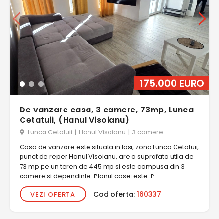
175.000 EURO
De vanzare casa, 3 camere, 73mp, Lunca
Cetatuii, (Hanul Visoianu)
Lunca Cetatuii
|
Hanul Visoianu
|
3 camere
Casa de vanzare este situata in Iasi, zona Lunca Cetatuii,
punct de reper Hanul Visoianu, are o suprafata utila de
73 mp pe un teren de 445 mp si este compusa din 3
camere si dependinte. Planul casei este: P
Cod oferta:
160337
VEZI OFERTA