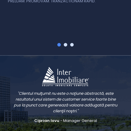
PRELUAM. PROMOVAM. TRANZACTIONAM RAPID.
v
V
"Clientul mulţumit nu este o noţiune abstractă, este
rezultatul unui sistem de customer service foarte bine
pus la punct care generează valoare adăugată pentru
clienţii noştri."
Ciprian Iovu
- Manager General