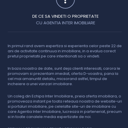
DE CE SA VINDETI O PROPRIETATE
CU AGENTIA INTER IMOBILIARE
In primul rand avem expertiza si experienta celor peste 22 de
P
ani de activitate continuua in imobiliare, in a evalua corect
o
pretul proprietatii pe care intentionati sa o vindeti.
p
c
In baza noastra de date, sunt deja clienti interesati, carora le
promovam si prezentam imediat, oferta D-voastra, pana la
D
cel mai amanuntit detaliu, micsorand astfel, timpul de
p
incheiere a unei vanzari imobiliare.
s
o
i
Un coleg din Echipa Inter Imobiliare, preia oferta imobiliara, o
promoveaza instant pe toata reteaua noastra de website-uri
si portaluri imobiliare, pe celelalte site-uri de imobiliare cu
O
care Agentia Inter Imobiliare, lucreaza in parteneriat, precum
I
si in toate canalele media expertizate de noi.
p
i
f