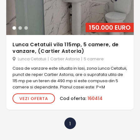
150.000 EURO
Lunca Cetatuii vila 115mp, 5 camere, de
vanzare, (Cartier Astoria)
Lunca Cetatuii
|
Cartier Astoria
|
5 camere
Casa de vanzare este situata in Iasi, zona Lunca Cetatuii,
punct de reper Cartier Astoria, are o suprafata utila de
115 mp pe un teren de 490 mp si este compusa din 5
camere si dependinte. Planul casei este: P+M
Cod oferta:
160414
VEZI OFERTA
1