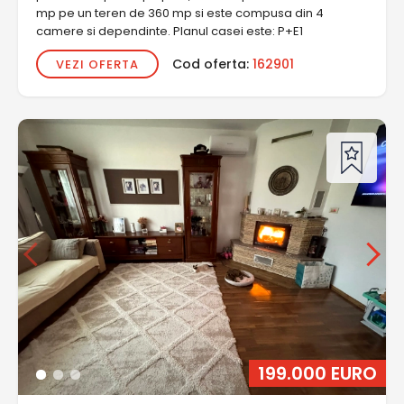
mp pe un teren de 360 mp si este compusa din 4
camere si dependinte. Planul casei este: P+E1
Cod oferta:
162901
VEZI OFERTA
199.000 EURO