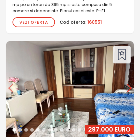
mp pe un teren de 395 mp si este compusa din 5
camere si dependinte. Planul casei este: P+E1
Cod oferta:
160551
VEZI OFERTA
297.000 EURO