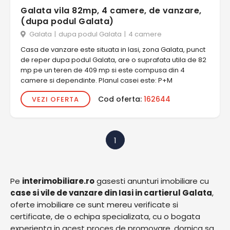
Galata vila 82mp, 4 camere, de vanzare,
(dupa podul Galata)
Galata
|
dupa podul Galata
|
4 camere
Casa de vanzare este situata in Iasi, zona Galata, punct
de reper dupa podul Galata, are o suprafata utila de 82
mp pe un teren de 409 mp si este compusa din 4
camere si dependinte. Planul casei este: P+M
Cod oferta:
162644
VEZI OFERTA
1
Pe
interimobiliare.ro
gasesti anunturi imobiliare cu
case si vile de vanzare din Iasi in cartierul Galata
,
oferte imobiliare ce sunt mereu verificate si
certificate, de o echipa specializata, cu o bogata
experienta in acest proces de promovare, dornica sa