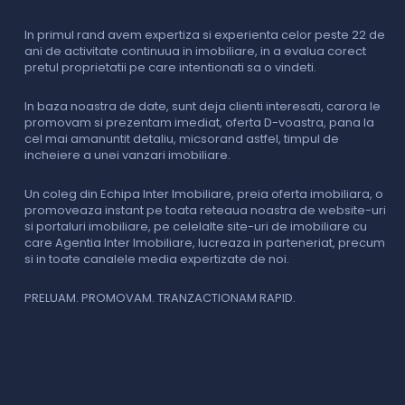
In primul rand avem expertiza si experienta celor peste 22 de
P
ani de activitate continuua in imobiliare, in a evalua corect
o
pretul proprietatii pe care intentionati sa o vindeti.
p
c
In baza noastra de date, sunt deja clienti interesati, carora le
promovam si prezentam imediat, oferta D-voastra, pana la
D
cel mai amanuntit detaliu, micsorand astfel, timpul de
p
incheiere a unei vanzari imobiliare.
s
o
i
Un coleg din Echipa Inter Imobiliare, preia oferta imobiliara, o
promoveaza instant pe toata reteaua noastra de website-uri
si portaluri imobiliare, pe celelalte site-uri de imobiliare cu
O
care Agentia Inter Imobiliare, lucreaza in parteneriat, precum
I
si in toate canalele media expertizate de noi.
p
i
f
PRELUAM. PROMOVAM. TRANZACTIONAM RAPID.
v
V