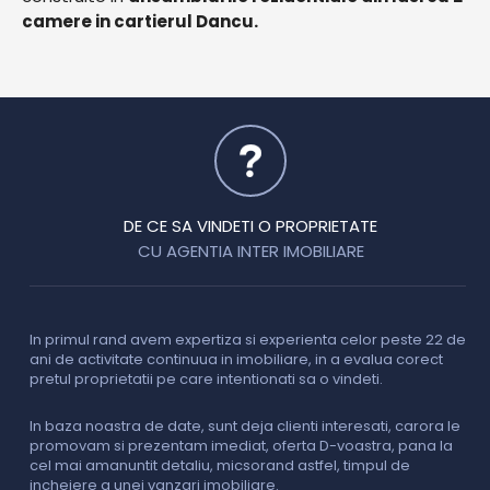
camere in cartierul Dancu.
DE CE SA VINDETI O PROPRIETATE
CU AGENTIA INTER IMOBILIARE
In primul rand avem expertiza si experienta celor peste 22 de
P
ani de activitate continuua in imobiliare, in a evalua corect
o
pretul proprietatii pe care intentionati sa o vindeti.
p
c
In baza noastra de date, sunt deja clienti interesati, carora le
promovam si prezentam imediat, oferta D-voastra, pana la
D
cel mai amanuntit detaliu, micsorand astfel, timpul de
p
incheiere a unei vanzari imobiliare.
s