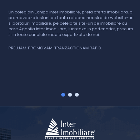
o
i
Un coleg din Echipa Inter Imobiliare, preia oferta imobiliara, o
promoveaza instant pe toata reteaua noastra de website-uri
si portaluri imobiliare, pe celelalte site-uri de imobiliare cu
O
care Agentia Inter Imobiliare, lucreaza in parteneriat, precum
I
si in toate canalele media expertizate de noi.
p
i
f
PRELUAM. PROMOVAM. TRANZACTIONAM RAPID.
v
V