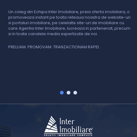
o
i
Un coleg din Echipa Inter Imobiliare, preia oferta imobiliara, o
promoveaza instant pe toata reteaua noastra de website-uri
si portaluri imobiliare, pe celelalte site-uri de imobiliare cu
O
care Agentia Inter Imobiliare, lucreaza in parteneriat, precum
I
si in toate canalele media expertizate de noi.
p
i
f
PRELUAM. PROMOVAM. TRANZACTIONAM RAPID.
v
V