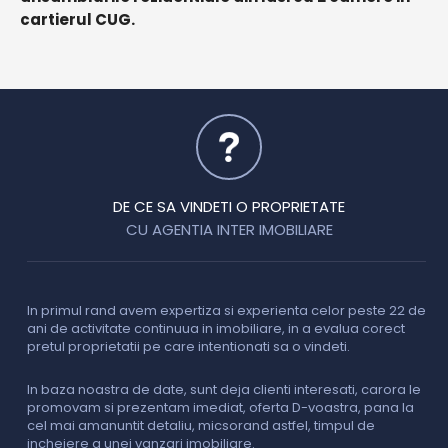
cartierul CUG.
DE CE SA VINDETI O PROPRIETATE
CU AGENTIA INTER IMOBILIARE
In primul rand avem expertiza si experienta celor peste 22 de
P
ani de activitate continuua in imobiliare, in a evalua corect
o
pretul proprietatii pe care intentionati sa o vindeti.
p
c
In baza noastra de date, sunt deja clienti interesati, carora le
promovam si prezentam imediat, oferta D-voastra, pana la
D
cel mai amanuntit detaliu, micsorand astfel, timpul de
p
incheiere a unei vanzari imobiliare.
s