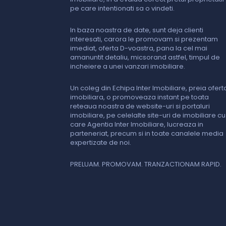
pe care intentionati sa o vindeti.
In baza noastra de date, sunt deja clienti
interesati, carora le promovam si prezentam
imediat, oferta D-voastra, pana la cel mai
amanuntit detaliu, micsorand astfel, timpul de
incheiere a unei vanzari imobiliare.
Un coleg din Echipa Inter Imobiliare, preia ofert
imobiliara, o promoveaza instant pe toata
reteaua noastra de website-uri si portaluri
imobiliare, pe celelalte site-uri de imobiliare cu
care Agentia Inter Imobiliare, lucreaza in
parteneriat, precum si in toate canalele media
expertizate de noi.
PRELUAM. PROMOVAM. TRANZACTIONAM RAPID.