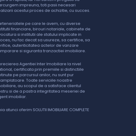
rcurgem impreuna, toti pasii necesari
nalizarii acestui proces de achizitie, cu succes.
rteneriatele pe care le avem, cu diverse
stitutii financiare, birouri notariale, cabinete de
ocatura si institutii ale statului implicate in
oces, nu fac decat sa usureze, sa certifice, sa
rifice, autenticitatea actelor de vanzare
mparare si siguranta tranzactiei imobiliare.
recierea Agentiei Inter Imobiliare la nivel
tional, certificata prin premiile si distinctiile
tinute pe parcursul anilor, nu sunt pur
tamplatoare. Toate serviciile noastre
obiliare, au scopul de a satisface clientul
stru si de a pastra integritatea meseriei de
ent imobiliar.
ia atunci oferim SOLUTII IMOBILIARE COMPLETE