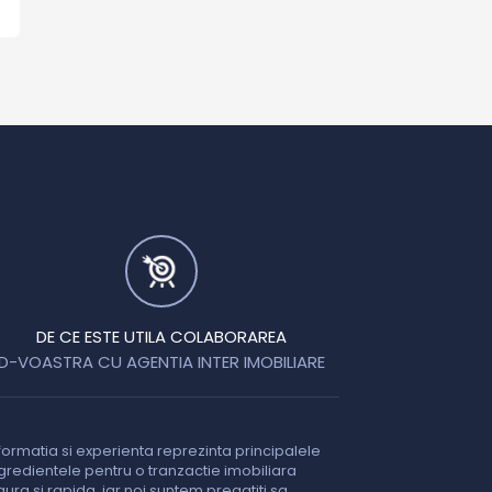
DE CE ESTE UTILA COLABORAREA
D-VOASTRA CU AGENTIA INTER IMOBILIARE
formatia si experienta reprezinta principalele
gredientele pentru o tranzactie imobiliara
gura si rapida, iar noi suntem pregatiti sa