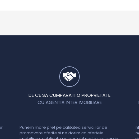
DE CE SA CUMPARATI O PROPRIETATE
CU AGENTIA INTER IMOBILIARE
or
Punem mare pret pe calitatea serviciilor de
In
promovare oferite si ne dorim ca ofertele
in
imobiliare, publicate pe portalul nostru, sa vina in
si