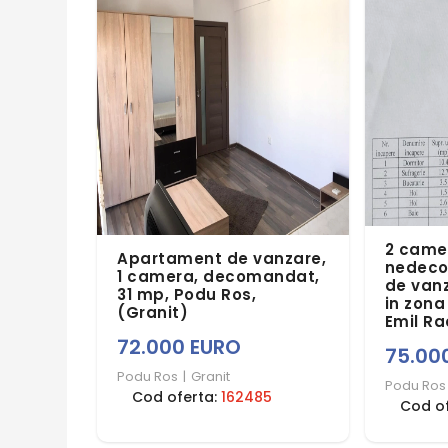
2 came
Apartament de vanzare,
nedeco
1 camera, decomandat,
de van
31 mp, Podu Ros,
in zona
(Granit)
Emil Ra
72.000 EURO
75.00
Podu Ros
|
Granit
Podu Ros
Cod oferta:
162485
Cod o