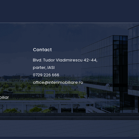
Contact
Blvd. Tudor Vladimirescu 42-44,
parter, IASI
0729 226 666
office@interimobiliare.ro
iliar