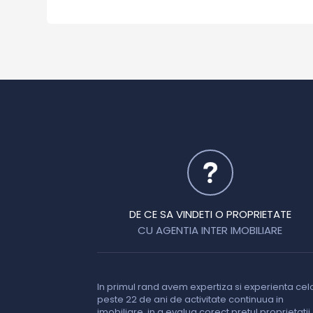
DE CE SA VINDETI O PROPRIETATE
CU AGENTIA INTER IMOBILIARE
In primul rand avem expertiza si experienta cel
peste 22 de ani de activitate continuua in
imobiliare, in a evalua corect pretul proprietatii