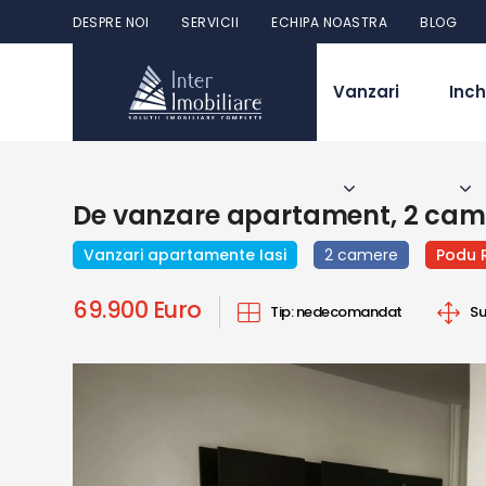
DESPRE NOI
SERVICII
ECHIPA NOASTRA
BLOG
Vanzari
Inch
De vanzare apartament, 2 came
Vanzari apartamente Iasi
2 camere
Podu 
69.900 Euro
Tip:
nedecomandat
Su