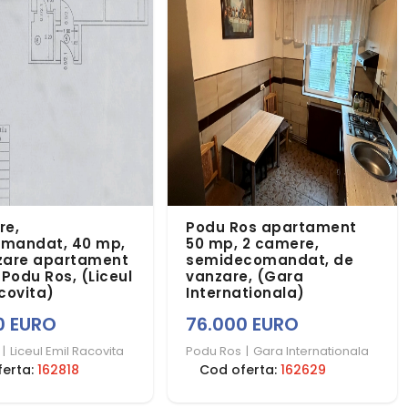
re,
Podu Ros apartament
mandat, 40 mp,
50 mp, 2 camere,
zare apartament
semidecomandat, de
 Podu Ros, (Liceul
vanzare, (Gara
covita)
Internationala)
0 EURO
76.000 EURO
|
Liceul Emil Racovita
Podu Ros
|
Gara Internationala
ferta:
162818
Cod oferta:
162629