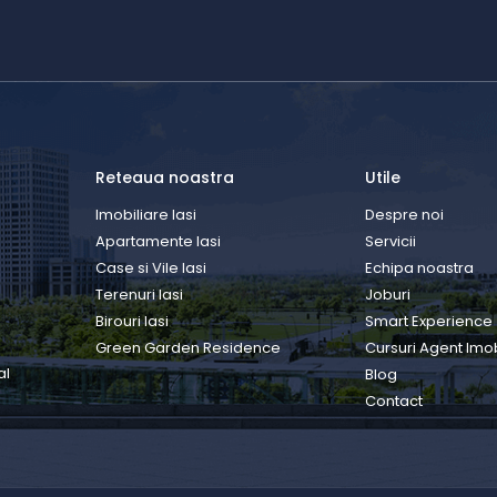
Reteaua noastra
Utile
Imobiliare Iasi
Despre noi
Apartamente Iasi
Servicii
Case si Vile Iasi
Echipa noastra
Terenuri Iasi
Joburi
Birouri Iasi
Smart Experience
Green Garden Residence
Cursuri Agent Imob
al
Blog
Contact