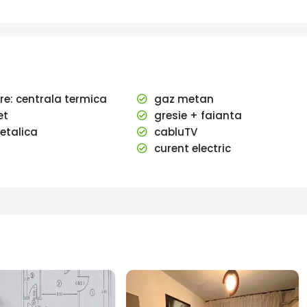
ire: centrala termica
gaz metan
et
gresie + faianta
etalica
cabluTV
curent electric