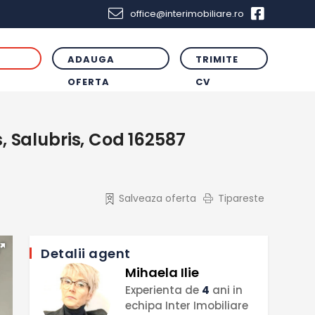
office@interimobiliare.ro
ADAUGA
TRIMITE
R
OFERTA
CV
 Salubris, Cod 162587
Salveaza oferta
Tipareste
Detalii agent
Mihaela Ilie
Experienta de
4
ani in
echipa Inter Imobiliare