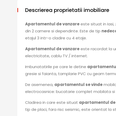
Descrierea proprietatii imobiliare
Apartamentul de vanzare
este situat in Iasi
din 2 camere si dependinte. Este de tip
nedec
etajul 3 intr-o cladire cu 4 etaje.
Apartamentul de vanzare
este racordat la u
electricitate, cablu TV / internet.
Imbunatatirile pe care le detine
apartamentul
gresie si faianta, tamplarie PVC cu geam termo
De asemenea,
apartamentul se vinde
mobilat
electrocasnice: bucatarie complet mobilata si u
Cladirea in care este situat
apartamentul de
tip de placi, fara risc seismic, este orientat la s