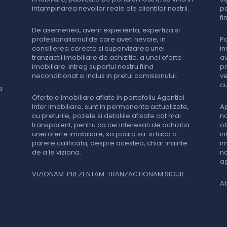
intampinarea nevoilor reale ale clientilor nostrii.
pa
fi
De asemenea, avem experienta, expertiza si
profesionalismul de care aveti nevoie, in
Pa
consilierea corecta si supervizarea unei
in
tranzactii imobiliare de achizitie, a unei oferte
av
imobiliare. Intreg suportul nostru fiind
pr
neconditionat si inclus in pretul comisionului.
ve
cu
a
Ofertele imobiliare aflate in portofoliu Agentiei
Inter Imobiliare, sunt in permanenta actualizate,
Ap
cu preturile, pozele si detaliile afisate cat mai
na
transparent, pentru ca cei interesati de achizitia
ob
unei oferte imobiliare, sa poata sa-si faca o
in
parere calificata, despre acestea, chiar inainte
im
de a le viziona.
no
ag
VIZIONAM. PREZENTAM. TRANZACTIONAM SIGUR.
Ab