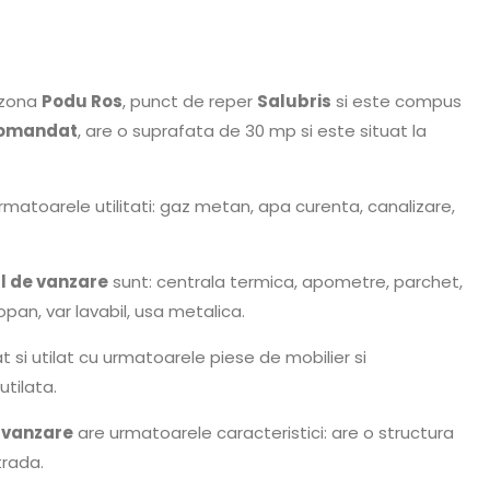
, zona
Podu Ros
, punct de reper
Salubris
si este compus
omandat
, are o suprafata de 30 mp si este situat la
rmatoarele utilitati: gaz metan, apa curenta, canalizare,
 de vanzare
sunt: centrala termica, apometre, parchet,
pan, var lavabil, usa metalica.
 si utilat cu urmatoarele piese de mobilier si
tilata.
 vanzare
are urmatoarele caracteristici: are o structura
trada.