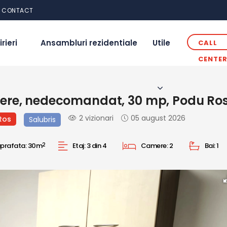
CONTACT
irieri
Ansambluri rezidentiale
Utile
CALL
CENTE
re, nedecomandat, 30 mp, Podu Ros,
2 vizionari
05 august 2026
Ros
Salubris
prafata:
30m
2
Etaj:
3 din 4
Camere:
2
Bai:
1