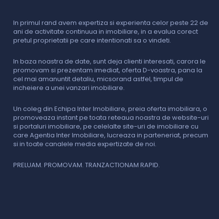
In primul rand avem expertiza si experienta celor peste 22 de
P
ani de activitate continuua in imobiliare, in a evalua corect
o
pretul proprietatii pe care intentionati sa o vindeti.
p
c
In baza noastra de date, sunt deja clienti interesati, carora le
promovam si prezentam imediat, oferta D-voastra, pana la
D
cel mai amanuntit detaliu, micsorand astfel, timpul de
p
incheiere a unei vanzari imobiliare.
s
o
i
Un coleg din Echipa Inter Imobiliare, preia oferta imobiliara, o
promoveaza instant pe toata reteaua noastra de website-uri
si portaluri imobiliare, pe celelalte site-uri de imobiliare cu
O
care Agentia Inter Imobiliare, lucreaza in parteneriat, precum
I
si in toate canalele media expertizate de noi.
p
i
f
PRELUAM. PROMOVAM. TRANZACTIONAM RAPID.
v
V