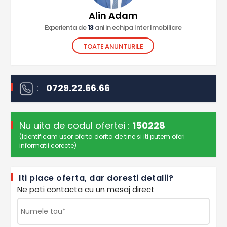
Alin Adam
Experienta de
13
ani in echipa Inter Imobiliare
TOATE ANUNTURILE
:
0729.22.66.66
Nu uita de codul ofertei :
150228
(Identificam usor oferta dorita de tine si iti putem oferi
informatii corecte)
Iti place oferta, dar doresti detalii?
Ne poti contacta cu un mesaj direct