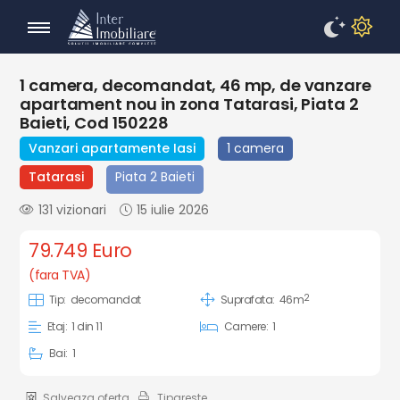
1 camera, decomandat, 46 mp, de vanzare
apartament nou in zona Tatarasi, Piata 2
Baieti, Cod 150228
Vanzari apartamente Iasi
1 camera
Tatarasi
Piata 2 Baieti
131 vizionari
15 iulie 2026
79.749 Euro
(fara TVA)
2
Tip:
decomandat
Suprafata:
46m
Etaj:
1 din 11
Camere:
1
Bai:
1
Salveaza oferta
Tipareste