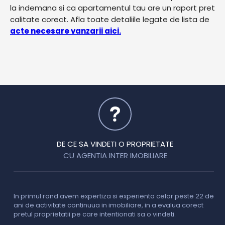
la indemana si ca apartamentul tau are un raport pret
calitate corect. Afla toate detaliile legate de lista de
acte necesare vanzarii aici.
DE CE SA VINDETI O PROPRIETATE
CU AGENTIA INTER IMOBILIARE
In primul rand avem expertiza si experienta celor peste 22 de
P
ani de activitate continuua in imobiliare, in a evalua corect
o
pretul proprietatii pe care intentionati sa o vindeti.
p
c