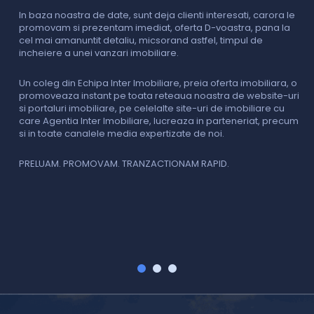
In baza noastra de date, sunt deja clienti interesati, carora le
promovam si prezentam imediat, oferta D-voastra, pana la
D
cel mai amanuntit detaliu, micsorand astfel, timpul de
p
incheiere a unei vanzari imobiliare.
s
o
i
Un coleg din Echipa Inter Imobiliare, preia oferta imobiliara, o
promoveaza instant pe toata reteaua noastra de website-uri
si portaluri imobiliare, pe celelalte site-uri de imobiliare cu
O
care Agentia Inter Imobiliare, lucreaza in parteneriat, precum
I
si in toate canalele media expertizate de noi.
p
i
f
PRELUAM. PROMOVAM. TRANZACTIONAM RAPID.
v
V