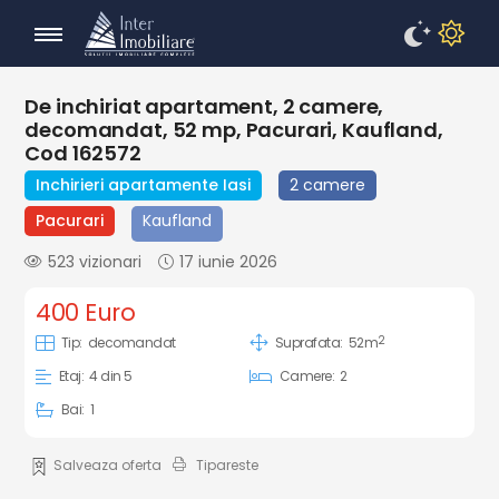
De inchiriat apartament, 2 camere,
decomandat, 52 mp, Pacurari, Kaufland,
Cod 162572
Inchirieri apartamente Iasi
2 camere
Pacurari
Kaufland
523 vizionari
17 iunie 2026
400 Euro
2
Tip:
decomandat
Suprafata:
52m
Etaj:
4 din 5
Camere:
2
Bai:
1
Salveaza oferta
Tipareste