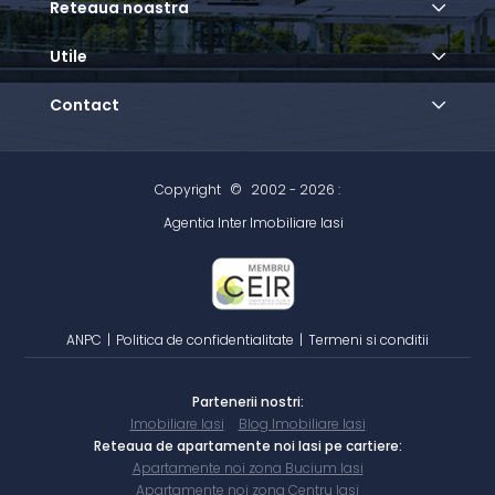
Reteaua noastra
Utile
Contact
Copyright
©
2002 - 2026 :
Agentia Inter Imobiliare Iasi
ANPC
|
Politica de confidentialitate
|
Termeni si conditii
Partenerii nostri:
Imobiliare Iasi
Blog Imobiliare Iasi
Reteaua de apartamente noi Iasi pe cartiere:
Apartamente noi zona Bucium Iasi
Apartamente noi zona Centru Iasi