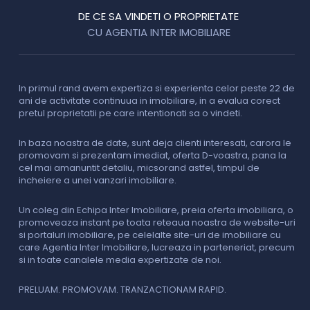
DE CE SA VINDETI O PROPRIETATE
CU AGENTIA INTER IMOBILIARE
In primul rand avem expertiza si experienta celor peste 22 de
P
ani de activitate continuua in imobiliare, in a evalua corect
o
pretul proprietatii pe care intentionati sa o vindeti.
p
c
In baza noastra de date, sunt deja clienti interesati, carora le
promovam si prezentam imediat, oferta D-voastra, pana la
D
cel mai amanuntit detaliu, micsorand astfel, timpul de
p
incheiere a unei vanzari imobiliare.
s
o
i
Un coleg din Echipa Inter Imobiliare, preia oferta imobiliara, o
promoveaza instant pe toata reteaua noastra de website-uri
si portaluri imobiliare, pe celelalte site-uri de imobiliare cu
O
care Agentia Inter Imobiliare, lucreaza in parteneriat, precum
I
si in toate canalele media expertizate de noi.
p
i
f
PRELUAM. PROMOVAM. TRANZACTIONAM RAPID.
v