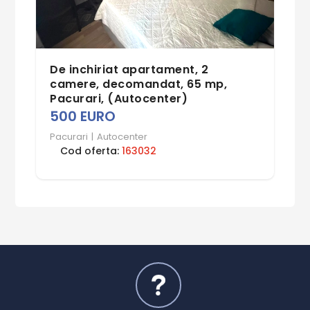
De inchiriat apartament, 2
camere, decomandat, 65 mp,
Pacurari, (Autocenter)
500 EURO
Pacurari
|
Autocenter
Cod oferta:
163032