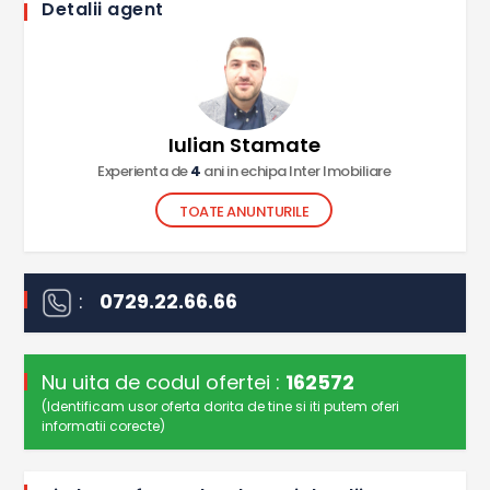
Detalii agent
Iulian Stamate
Experienta de
4
ani in echipa Inter Imobiliare
TOATE ANUNTURILE
:
0729.22.66.66
Nu uita de codul ofertei :
162572
(Identificam usor oferta dorita de tine si iti putem oferi
informatii corecte)