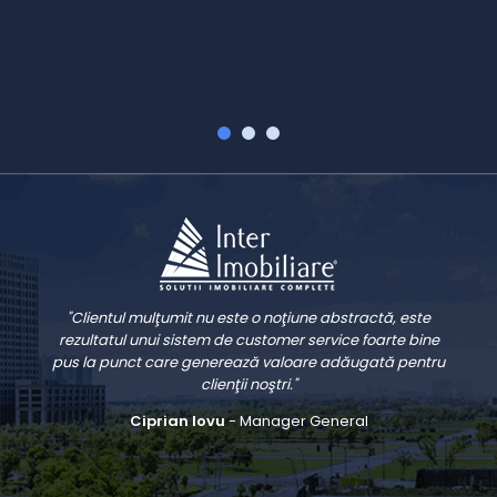
V
"Clientul mulţumit nu este o noţiune abstractă, este
rezultatul unui sistem de customer service foarte bine
pus la punct care generează valoare adăugată pentru
clienţii noştri."
Ciprian Iovu
- Manager General