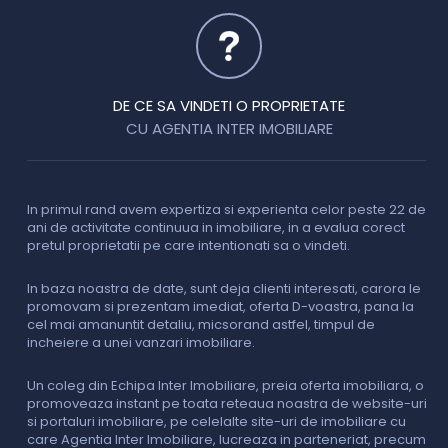
DE CE SA VINDETI O PROPRIETATE
CU AGENTIA INTER IMOBILIARE
In primul rand avem expertiza si experienta celor peste 22 de
P
ani de activitate continuua in imobiliare, in a evalua corect
o
pretul proprietatii pe care intentionati sa o vindeti.
p
c
In baza noastra de date, sunt deja clienti interesati, carora le
promovam si prezentam imediat, oferta D-voastra, pana la
D
cel mai amanuntit detaliu, micsorand astfel, timpul de
p
incheiere a unei vanzari imobiliare.
s
o
i
Un coleg din Echipa Inter Imobiliare, preia oferta imobiliara, o
promoveaza instant pe toata reteaua noastra de website-uri
si portaluri imobiliare, pe celelalte site-uri de imobiliare cu
O
care Agentia Inter Imobiliare, lucreaza in parteneriat, precum
I