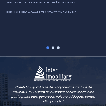
si in toate canalele media expertizate de noi.
p
i
f
PRELUAM. PROMOVAM. TRANZACTIONAM RAPID.
v
V
"Clientul mulţumit nu este o noţiune abstractă, este
rezultatul unui sistem de customer service foarte bine
pus la punct care generează valoare adăugată pentru
clienţii noştri."