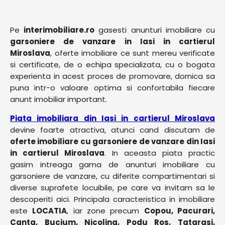
Pe
interimobiliare.ro
gasesti anunturi imobiliare cu
garsoniere de vanzare in Iasi in cartierul
Miroslava
, oferte imobiliare ce sunt mereu verificate
si certificate, de o echipa specializata, cu o bogata
experienta in acest proces de promovare, dornica sa
puna intr-o valoare optima si confortabila fiecare
anunt imobiliar important.
Piata imobiliara din Iasi in cartierul Miroslava
devine foarte atractiva, atunci cand discutam de
oferte imobiliare cu garsoniere de vanzare din Iasi
in cartierul Miroslava
. In aceasta piata practic
gasim intreaga gama de anunturi imobiliare cu
garsoniere de vanzare, cu diferite compartimentari si
diverse suprafete locuibile, pe care va invitam sa le
descoperiti aici. Principala caracteristica in imobiliare
este
LOCATIA
, iar zone precum
Copou, Pacurari,
Canta, Bucium, Nicolina, Podu Ros, Tatarasi,