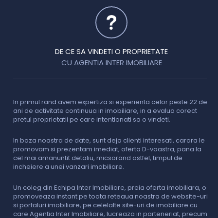
DE CE SA VINDETI O PROPRIETATE
CU AGENTIA INTER IMOBILIARE
In primul rand avem expertiza si experienta celor peste 22 de
P
ani de activitate continuua in imobiliare, in a evalua corect
o
pretul proprietatii pe care intentionati sa o vindeti.
p
c
In baza noastra de date, sunt deja clienti interesati, carora le
promovam si prezentam imediat, oferta D-voastra, pana la
D
cel mai amanuntit detaliu, micsorand astfel, timpul de
p
incheiere a unei vanzari imobiliare.
s
o
i
Un coleg din Echipa Inter Imobiliare, preia oferta imobiliara, o
promoveaza instant pe toata reteaua noastra de website-uri
si portaluri imobiliare, pe celelalte site-uri de imobiliare cu
O
care Agentia Inter Imobiliare, lucreaza in parteneriat, precum
I