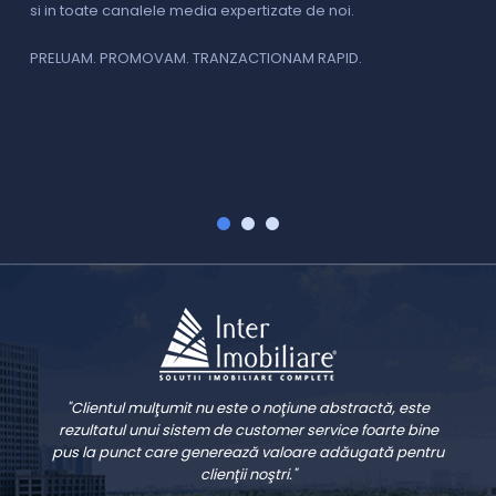
si in toate canalele media expertizate de noi.
p
i
f
PRELUAM. PROMOVAM. TRANZACTIONAM RAPID.
v
V
"Clientul mulţumit nu este o noţiune abstractă, este
rezultatul unui sistem de customer service foarte bine
pus la punct care generează valoare adăugată pentru
clienţii noştri."