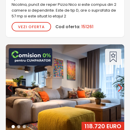
Nicolina, punct de reper Pizza Nico si este compus din 2
camere si dependinte. Este de tip D, are o suprafata de
57 mp si este situat la etajul 2
Cod oferta:
151261
VEZI OFERTA
118.720 EURO