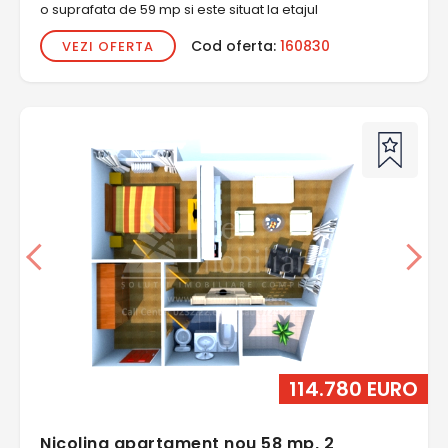
o suprafata de 59 mp si este situat la etajul
Cod oferta:
160830
VEZI OFERTA
114.780 EURO
Nicolina apartament nou 58 mp, 2