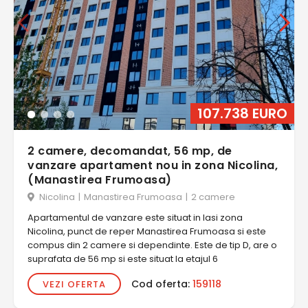
107.738 EURO
2 camere, decomandat, 56 mp, de
vanzare apartament nou in zona Nicolina,
(Manastirea Frumoasa)
Nicolina
|
Manastirea Frumoasa
|
2 camere
Apartamentul de vanzare este situat in Iasi zona
Nicolina, punct de reper Manastirea Frumoasa si este
compus din 2 camere si dependinte. Este de tip D, are o
suprafata de 56 mp si este situat la etajul 6
Cod oferta:
159118
VEZI OFERTA