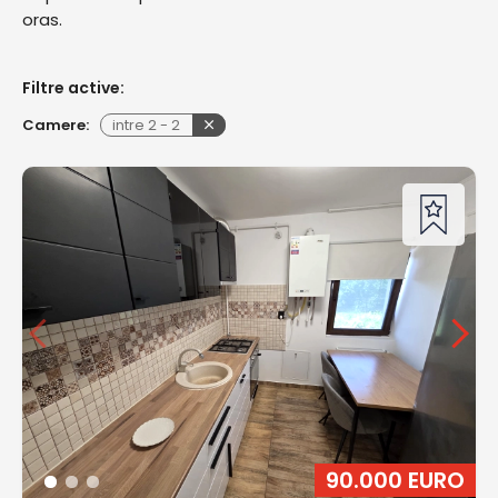
oras.
Filtre active:
Camere:
intre
2
-
2
90.000 EURO