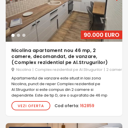
90.000 EURO
Nicolina apartament nou 46 mp, 2
camere, decomandat, de vanzare,
(Complex rezidential pe Al.Strugurilor)
Nicolina
|
Complex rezidential pe Al.Strugurilor
|
2 camere
Apartamentul de vanzare este situat in Iasi zona
Nicolina, punct de reper Complex rezidential pe
Al.Strugurilor si este compus din 2 camere si
dependinte. Este de tip D, are o suprafata de 46 mp
Cod oferta:
162859
VEZI OFERTA