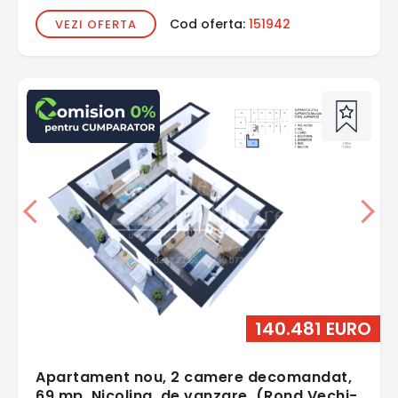
Cod oferta:
151942
VEZI OFERTA
140.481 EURO
Apartament nou, 2 camere decomandat,
69 mp, Nicolina, de vanzare, (Rond Vechi-