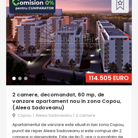
114.505 EURO
2 camere, decomandat, 60 mp, de
vanzare apartament nou in zona Copou,
(Aleea Sadoveanu)
Copou
|
Aleea Sadoveanu
|
2 camere
Apartamentul de vanzare este situat in Iasi zona Copou,
punct de reper Aleea Sadoveanu si este compus din 2
camere si dependinte. Este de tip D, are o suprafata de