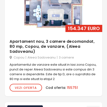
154.347 EURO
Apartament nou, 3 camere decomandat,
80 mp, Copou, de vanzare, (Aleea
Sadoveanu)
Copou
|
Aleea Sadoveanu
|
3 camere
Apartamentul de vanzare este situat in Iasi zona Copou,
punct de reper Aleea Sadoveanu si este compus din 3
camere si dependinte. Este de tip D, are o suprafata de
80 mp si este situat la etajul 2
Cod oferta:
155751
VEZI OFERTA