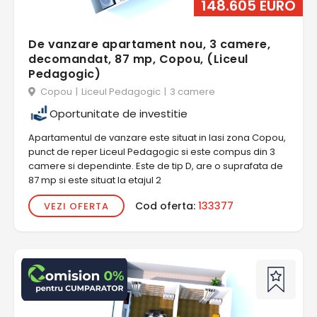
148.605 EURO
De vanzare apartament nou, 3 camere,
decomandat, 87 mp, Copou, (Liceul
Pedagogic)
Copou
|
Liceul Pedagogic
|
3 camere
Oportunitate de investitie
Apartamentul de vanzare este situat in Iasi zona Copou,
punct de reper Liceul Pedagogic si este compus din 3
camere si dependinte. Este de tip D, are o suprafata de
87 mp si este situat la etajul 2
Cod oferta:
133377
VEZI OFERTA