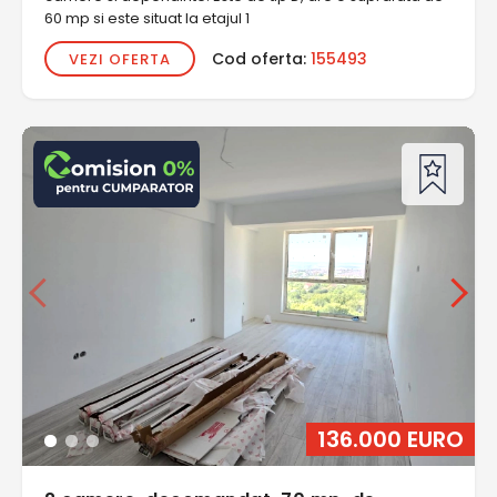
60 mp si este situat la etajul 1
Cod oferta:
155493
VEZI OFERTA
136.000 EURO