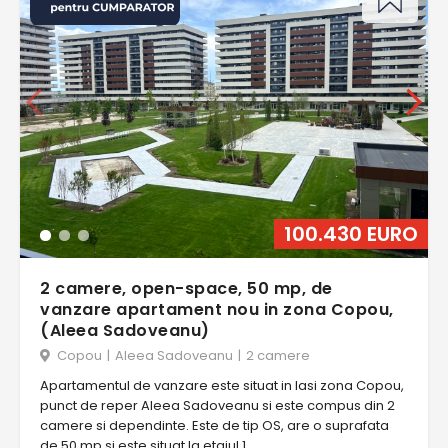
100.430 EURO
2 camere, open-space, 50 mp, de
vanzare apartament nou in zona Copou,
(Aleea Sadoveanu)
Copou
|
Aleea Sadoveanu
|
2 camere
Apartamentul de vanzare este situat in Iasi zona Copou,
punct de reper Aleea Sadoveanu si este compus din 2
camere si dependinte. Este de tip OS, are o suprafata
de 50 mp si este situat la etajul 1