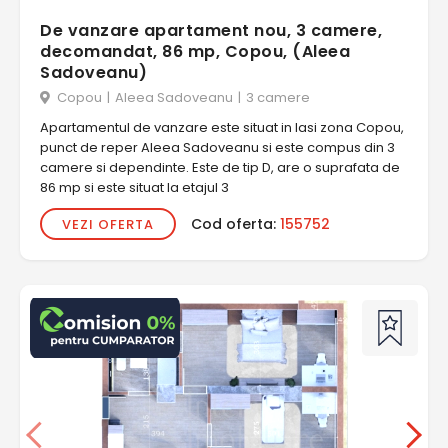
De vanzare apartament nou, 3 camere,
decomandat, 86 mp, Copou, (Aleea
Sadoveanu)
Copou
|
Aleea Sadoveanu
|
3 camere
Apartamentul de vanzare este situat in Iasi zona Copou,
punct de reper Aleea Sadoveanu si este compus din 3
camere si dependinte. Este de tip D, are o suprafata de
86 mp si este situat la etajul 3
Cod oferta:
155752
VEZI OFERTA