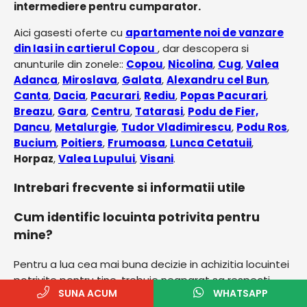
intermediere pentru cumparator.
Aici gasesti oferte cu
apartamente noi de vanzare
din Iasi in cartierul Copou
, dar descopera si
anunturile din zonele::
Copou
,
Nicolina
,
Cug
,
Valea
Adanca
,
Miroslava
,
Galata
,
Alexandru cel Bun
,
Canta
,
Dacia
,
Pacurari
,
Rediu
,
Popas Pacurari
,
Breazu
,
Gara
,
Centru
,
Tatarasi
,
Podu de Fier,
Dancu
,
Metalurgie
,
Tudor Vladimirescu
,
Podu Ros
,
Bucium
,
Poitiers
,
Frumoasa
,
Lunca Cetatuii
,
Horpaz
,
Valea Lupului
,
Visani
.
Intrebari frecvente si informatii utile
Cum identific locuinta potrivita pentru
mine?
Pentru a lua cea mai buna decizie in achizitia locuintei
potrivite pentru tine, trebuie neaparat sa respecti
SUNA ACUM
WHATSAPP
cativa pasi importanti, care te vor ajuta in cautarea ta