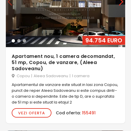
94.754 EURO
Apartament nou, 1 camera decomandat,
51 mp, Copou, de vanzare, (Aleea
Sadoveanu)
Copou
|
Aleea Sadoveanu
|
1 camera
Apartamentul de vanzare este situat in Iasi zona Copou,
punct de reper Aleea Sadoveanu si este compus dintr-
o camera si dependinte. Este de tip D, are o suprafata
de 51 mp si este situat la etajul 2
Cod oferta:
155491
VEZI OFERTA