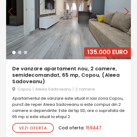
135.000 EURO
De vanzare apartament nou, 2 camere,
semidecomandat, 65 mp, Copou, (Aleea
Sadoveanu)
Copou
|
Aleea Sadoveanu
|
2 camere
Apartamentul de vanzare este situat in Iasi zona Copou,
punct de reper Aleea Sadoveanu si este compus din 2
camere si dependinte. Este de tip SD, are o suprafata de
65 mp si este situat la etajul 2
Cod oferta:
159447
VEZI OFERTA