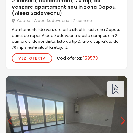
2 camere, decomandat, 70 mp, de
vanzare apartament nou in zona Copou,
(Aleea Sadoveanu)
Copou
|
Aleea Sadoveanu
|
2 camere
Apartamentul de vanzare este situat in Iasi zona Copou,
punct de reper Aleea Sadoveanu si este compus din 2
camere si dependinte. Este de tip D, are o suprafata de
70 mp si este situat la etajul 2
Cod oferta:
159573
VEZI OFERTA