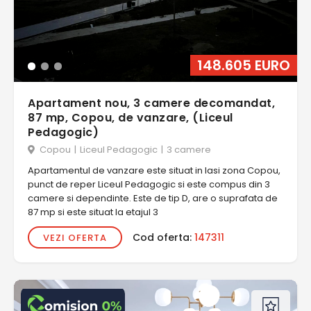
148.605 EURO
Apartament nou, 3 camere decomandat,
87 mp, Copou, de vanzare, (Liceul
Pedagogic)
Copou
|
Liceul Pedagogic
|
3 camere
Apartamentul de vanzare este situat in Iasi zona Copou,
punct de reper Liceul Pedagogic si este compus din 3
camere si dependinte. Este de tip D, are o suprafata de
87 mp si este situat la etajul 3
Cod oferta:
147311
VEZI OFERTA