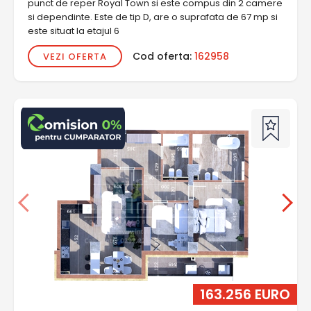
punct de reper Royal Town si este compus din 2 camere
si dependinte. Este de tip D, are o suprafata de 67 mp si
este situat la etajul 6
Cod oferta:
162958
VEZI OFERTA
163.256 EURO