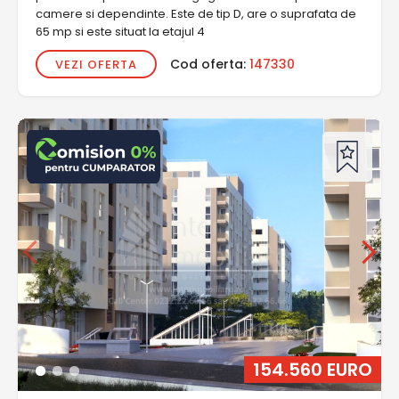
camere si dependinte. Este de tip D, are o suprafata de
65 mp si este situat la etajul 4
Cod oferta:
147330
VEZI OFERTA
154.560 EURO