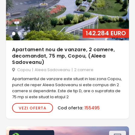
142.284 EURO
Apartament nou de vanzare, 2 camere,
decomandat, 75 mp, Copou, (Aleea
Sadoveanu)
Copou
|
Aleea Sadoveanu
|
2 camere
Apartamentul de vanzare este situat in Iasi zona Copou,
punct de reper Aleea Sadoveanu si este compus din 2
camere si dependinte. Este de tip D, are o suprafata de
75 mp si este situat la etajul 2
Cod oferta:
155495
VEZI OFERTA