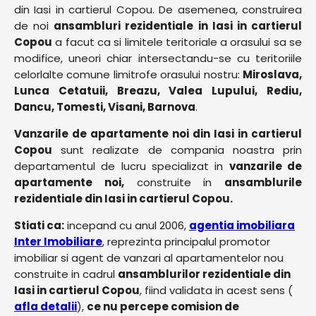
din Iasi in cartierul Copou. De asemenea, construirea
de noi
ansambluri rezidentiale in Iasi in cartierul
Copou
a facut ca si limitele teritoriale a orasului sa se
modifice, uneori chiar intersectandu-se cu teritoriile
celorlalte comune limitrofe orasului nostru:
Miroslava,
Lunca Cetatuii, Breazu, Valea Lupului, Rediu,
Dancu, Tomesti, Visani, Barnova
.
Vanzarile de apartamente noi din Iasi in cartierul
Copou
sunt realizate de compania noastra prin
departamentul de lucru specializat in
vanzarile de
apartamente noi,
construite in
ansamblurile
rezidentiale din Iasi in cartierul Copou.
Stiati ca:
incepand cu anul 2006,
agentia imobiliara
Inter Imobiliare
, reprezinta principalul promotor
imobiliar si agent de vanzari al apartamentelor nou
construite in cadrul
ansamblurilor rezidentiale din
Iasi in cartierul Copou
, fiind validata in acest sens (
afla detalii
),
ce nu percepe comision de