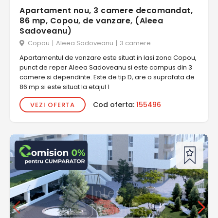
Apartament nou, 3 camere decomandat,
86 mp, Copou, de vanzare, (Aleea
Sadoveanu)
Copou
|
Aleea Sadoveanu
|
3 camere
Apartamentul de vanzare este situat in Iasi zona Copou,
punct de reper Aleea Sadoveanu si este compus din 3
camere si dependinte. Este de tip D, are o suprafata de
86 mp si este situat la etajul 1
Cod oferta:
155496
VEZI OFERTA