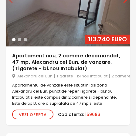
113.740 EURO
Apartament nou, 2 camere decomandat,
47 mp, Alexandru cel Bun, de vanzare,
(Tigarete - bl.nou Intabulat)
Alexandru cel Bun
|
Tigarete - bl.nou Intabulat
|
2 camere
Apartamentul de vanzare este situat in Iasi zona
Alexandru cel Bun, punct de reper Tigarete - bl.nou
Intabulat si este compus din 2 camere si dependinte.
Este de tip D, are o suprafata de 47 mp si este
Cod oferta:
159686
VEZI OFERTA