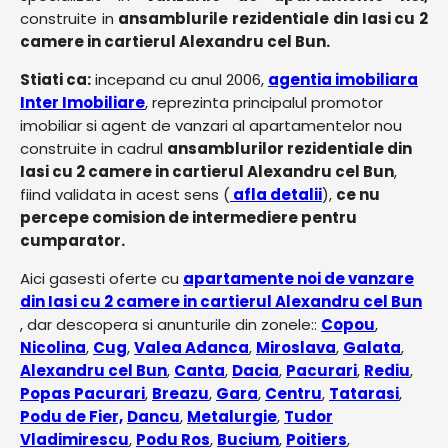
construite in
ansamblurile rezidentiale din Iasi cu 2
camere in cartierul Alexandru cel Bun.
Stiati ca:
incepand cu anul 2006,
agentia imobiliara
Inter Imobiliare
, reprezinta principalul promotor
imobiliar si agent de vanzari al apartamentelor nou
construite in cadrul
ansamblurilor rezidentiale din
Iasi cu 2 camere in cartierul Alexandru cel Bun
,
fiind validata in acest sens (
afla detalii
),
ce nu
percepe comision de intermediere pentru
cumparator.
Aici gasesti oferte cu
apartamente noi de vanzare
din Iasi cu 2 camere in cartierul Alexandru cel Bun
, dar descopera si anunturile din zonele::
Copou
,
Nicolina
,
Cug
,
Valea Adanca
,
Miroslava
,
Galata
,
Alexandru cel Bun
,
Canta
,
Dacia
,
Pacurari
,
Rediu
,
Popas Pacurari
,
Breazu
,
Gara
,
Centru
,
Tatarasi
,
Podu de Fier,
Dancu
,
Metalurgie
,
Tudor
Vladimirescu
,
Podu Ros
,
Bucium
,
Poitiers
,