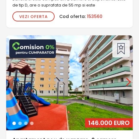
de tip D, are o suprafata de 55 mp si este
Cod oferta:
153560
VEZI OFERTA
146.000 EURO