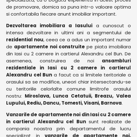
de promovare, dornica sa puna intr-o valoare optima
si confortabila fiecare anunt imobiliar important.
Dezvoltarea imobiliara a Iasului
a cunoscut o
intensa dezvoltare in ultimi ani a segmentului de
rezidential nou
, ceea ce a adus un important numar
de
apartamente noi construite
pe piata imobiliara
din Iasi cu 2 camere in cartierul Alexandru cel Bun. De
asemenea, construirea de noi
ansambluri
rezidentiale in Iasi cu 2 camere in cartierul
Alexandru cel Bun
a facut ca si limitele teritoriale a
orasului sa se modifice, uneori chiar intersectandu-se
cu teritoriile celorlalte comune limitrofe orasului
nostru:
Miroslava, Lunca Cetatuii, Breazu, Valea
Lupului, Rediu, Dancu, Tomesti, Visani, Barnova
.
Vanzarile de apartamente noi din Iasi cu 2 camere
in cartierul Alexandru cel Bun
sunt realizate de
compania noastra prin departamentul de lucru
specializat in
vanzarile de apartamente noi,