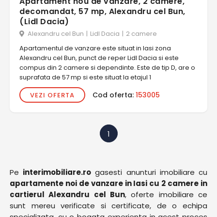
Apartament nou de vanzare, 2 camere,
decomandat, 57 mp, Alexandru cel Bun,
(Lidl Dacia)
Alexandru cel Bun
|
Lidl Dacia
|
2 camere
Apartamentul de vanzare este situat in Iasi zona
Alexandru cel Bun, punct de reper Lidl Dacia si este
compus din 2 camere si dependinte. Este de tip D, are o
suprafata de 57 mp si este situat la etajul 1
Cod oferta:
153005
VEZI OFERTA
1
Pe
interimobiliare.ro
gasesti anunturi imobiliare cu
apartamente noi de vanzare in Iasi cu 2 camere in
cartierul Alexandru cel Bun
, oferte imobiliare ce
sunt mereu verificate si certificate, de o echipa
specializata, cu o bogata experienta in acest proces