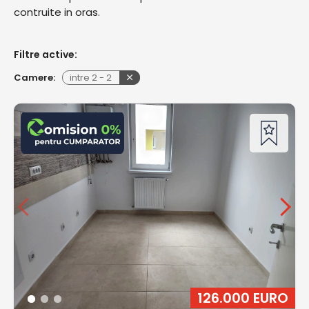
contruite in oras.
Filtre active:
Camere:
intre
2
-
2
126.000 EURO