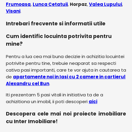
Frumoasa
,
Lunca Cetatuii
,
Horpaz
,
Valea Lupului
,
Visani
.
Intrebari frecvente si informatii utile
Cum identific locuinta potrivita pentru
mine?
Pentru a lua cea mai buna decizie in achizitia locuintei
potrivite pentru tine, trebuie neaparat sa respecti
cativa pasi importanti, care te vor ajuta in cautarea ta
de
apartamente noi in Iasi cu 2 camere in cartierul
Alexandru cel Bun
.
Iti prezentam 5 pasi vitali in initiativa ta de a
achizitiona un imobil, ii poti descoperi
aici
Descopera cele mai noi proiecte imobiliare
cu Inter Imobiliare!