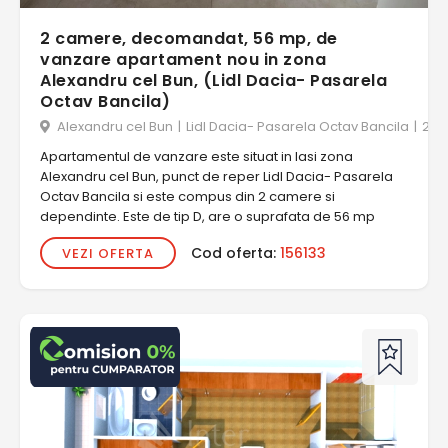
2 camere, decomandat, 56 mp, de
vanzare apartament nou in zona
Alexandru cel Bun, (Lidl Dacia- Pasarela
Octav Bancila)
Alexandru cel Bun
|
Lidl Dacia- Pasarela Octav Bancila
|
2 c
Apartamentul de vanzare este situat in Iasi zona
Alexandru cel Bun, punct de reper Lidl Dacia- Pasarela
Octav Bancila si este compus din 2 camere si
dependinte. Este de tip D, are o suprafata de 56 mp
Cod oferta:
156133
VEZI OFERTA