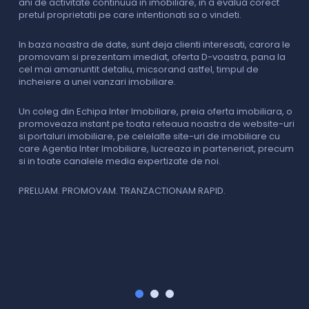
ani de activitate continuua in imobiliare, in a evalua corect
o
pretul proprietatii pe care intentionati sa o vindeti.
p
c
In baza noastra de date, sunt deja clienti interesati, carora le
promovam si prezentam imediat, oferta D-voastra, pana la
D
cel mai amanuntit detaliu, micsorand astfel, timpul de
p
incheiere a unei vanzari imobiliare.
s
o
i
Un coleg din Echipa Inter Imobiliare, preia oferta imobiliara, o
promoveaza instant pe toata reteaua noastra de website-uri
si portaluri imobiliare, pe celelalte site-uri de imobiliare cu
O
care Agentia Inter Imobiliare, lucreaza in parteneriat, precum
I
si in toate canalele media expertizate de noi.
p
i
f
PRELUAM. PROMOVAM. TRANZACTIONAM RAPID.
v
V