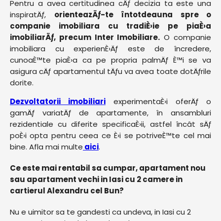
Pentru a avea certitudinea cÄƒ decizia ta este una
inspiratÄƒ,
orienteazÄƒ-te întotdeauna spre o
companie imobiliara cu tradiÈ›ie pe piaÈ›a
imobiliarÄƒ, precum Inter Imobiliare.
O companie
imobiliara cu experienÈ›Äƒ este de încredere,
cunoaÈ™te piaÈ›a ca pe propria palmÄƒ È™i se va
asigura cÄƒ apartamentul tÄƒu va avea toate dotÄƒrile
dorite.
Dezvoltatorii imobiliari
experimentaÈ›i oferÄƒ o
gamÄƒ variatÄƒ de apartamente, în ansambluri
rezidentiale cu diferite specificaÈ›ii, astfel încât sÄƒ
poÈ›i opta pentru ceea ce È›i se potriveÈ™te cel mai
bine. Afla mai multe
aici
.
Ce este mai rentabil sa cumpar, apartament nou
sau apartament vechi in Iasi cu 2 camere in
cartierul Alexandru cel Bun?
Nu e uimitor sa te gandesti ca undeva, in Iasi cu 2