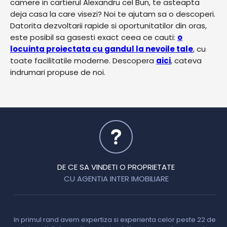
camere in cartierul Alexandru cel Bun, te asteapta
deja casa la care visezi? Noi te ajutam sa o descoperi.
Datorita dezvoltarii rapide si oportunitatilor din oras,
este posibil sa gasesti exact ceea ce cauti:
o
locuinta proiectata cu gandul la nevoile tale
, cu
toate facilitatile moderne. Descopera
aici
, cateva
indrumari propuse de noi.
DE CE SA VINDETI O PROPRIETATE
CU AGENTIA INTER IMOBILIARE
In primul rand avem expertiza si experienta celor peste 22 de
P