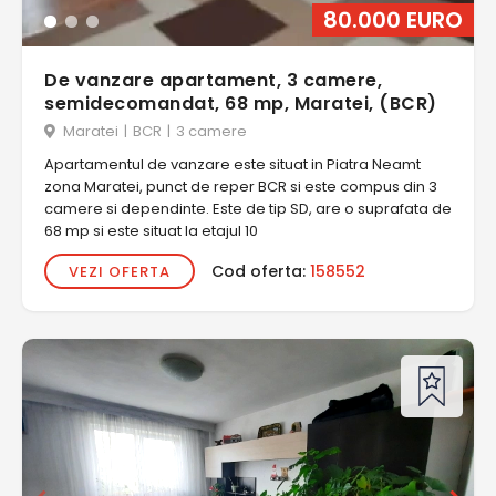
80.000 EURO
De vanzare apartament, 3 camere,
semidecomandat, 68 mp, Maratei, (BCR)
Maratei
|
BCR
|
3 camere
Apartamentul de vanzare este situat in Piatra Neamt
zona Maratei, punct de reper BCR si este compus din 3
camere si dependinte. Este de tip SD, are o suprafata de
68 mp si este situat la etajul 10
Cod oferta:
158552
VEZI OFERTA