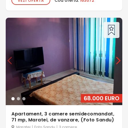
Cod oferta:
163072
VEZI OFERTA
68.000 EURO
Apartament, 3 camere semidecomandat,
71 mp, Maratei, de vanzare, (Foto Sandu)
Maratei
|
Foto Sandu
|
3 camere