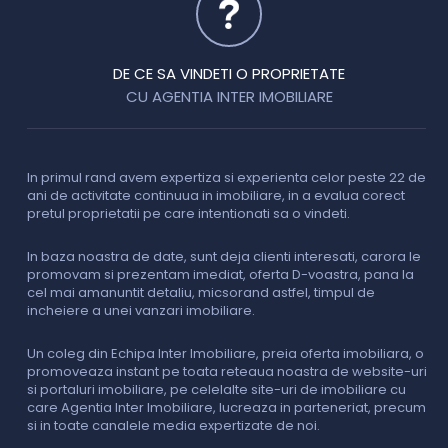
DE CE SA VINDETI O PROPRIETATE
CU AGENTIA INTER IMOBILIARE
In primul rand avem expertiza si experienta celor peste 22 de
P
ani de activitate continuua in imobiliare, in a evalua corect
o
pretul proprietatii pe care intentionati sa o vindeti.
p
c
In baza noastra de date, sunt deja clienti interesati, carora le
promovam si prezentam imediat, oferta D-voastra, pana la
D
cel mai amanuntit detaliu, micsorand astfel, timpul de
p
incheiere a unei vanzari imobiliare.
s
o
i
Un coleg din Echipa Inter Imobiliare, preia oferta imobiliara, o
promoveaza instant pe toata reteaua noastra de website-uri
si portaluri imobiliare, pe celelalte site-uri de imobiliare cu
O
care Agentia Inter Imobiliare, lucreaza in parteneriat, precum
I
si in toate canalele media expertizate de noi.
p
i