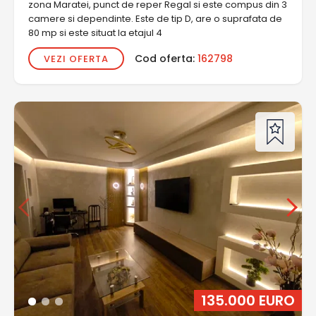
zona Maratei, punct de reper Regal si este compus din 3
camere si dependinte. Este de tip D, are o suprafata de
80 mp si este situat la etajul 4
Cod oferta:
162798
VEZI OFERTA
135.000 EURO