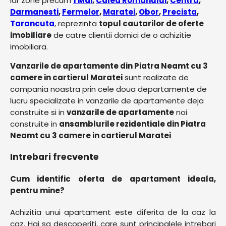
iar zone precum
1 Mai
,
Calea Romanului
,
Centru
,
Darmanesti
,
Fermelor
,
Maratei
,
Obor
,
Precista
,
Tarancuta
, reprezinta
topul cautarilor de oferte
imobiliare
de catre clientii dornici de o achizitie
imobiliara.
Vanzarile de apartamente din Piatra Neamt cu 3
camere in cartierul Maratei
sunt realizate de
compania noastra prin cele doua departamente de
lucru specializate in vanzarile de apartamente deja
construite si in
vanzarile de apartamente
noi
construite in
ansamblurile rezidentiale din Piatra
Neamt cu 3 camere in cartierul Maratei
Intrebari frecvente
Cum identific oferta de apartament ideala,
pentru mine?
Achizitia unui apartament este diferita de la caz la
caz. Hai sa descoperiti, care sunt principalele intrebari