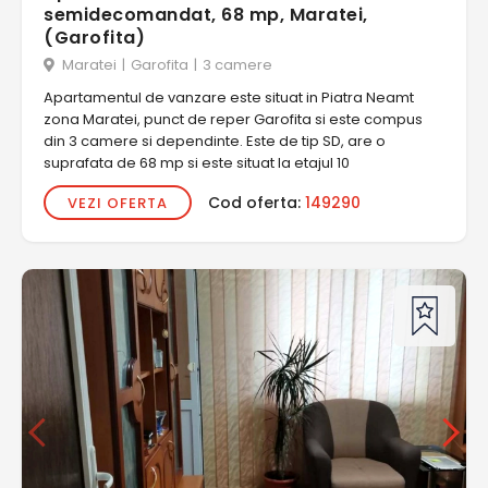
semidecomandat, 68 mp, Maratei,
(Garofita)
Maratei
|
Garofita
|
3 camere
Apartamentul de vanzare este situat in Piatra Neamt
zona Maratei, punct de reper Garofita si este compus
din 3 camere si dependinte. Este de tip SD, are o
suprafata de 68 mp si este situat la etajul 10
Cod oferta:
149290
VEZI OFERTA