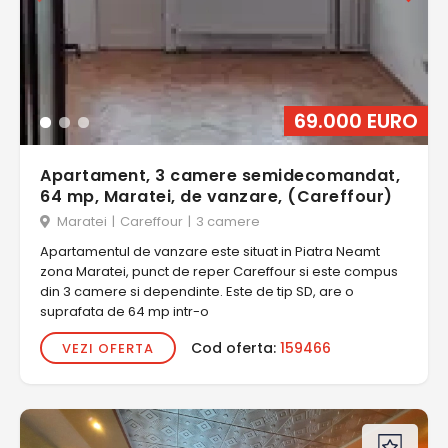
69.000 EURO
Apartament, 3 camere semidecomandat,
64 mp, Maratei, de vanzare, (Careffour)
Maratei
|
Careffour
|
3 camere
Apartamentul de vanzare este situat in Piatra Neamt
zona Maratei, punct de reper Careffour si este compus
din 3 camere si dependinte. Este de tip SD, are o
suprafata de 64 mp intr-o
Cod oferta:
159466
VEZI OFERTA