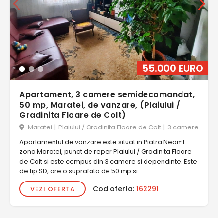
55.000 EURO
Apartament, 3 camere semidecomandat,
50 mp, Maratei, de vanzare, (Plaiului /
Gradinita Floare de Colt)
Maratei
|
Plaiului / Gradinita Floare de Colt
|
3 camere
Apartamentul de vanzare este situat in Piatra Neamt
zona Maratei, punct de reper Plaiului / Gradinita Floare
de Colt si este compus din 3 camere si dependinte. Este
de tip SD, are o suprafata de 50 mp si
Cod oferta:
162291
VEZI OFERTA