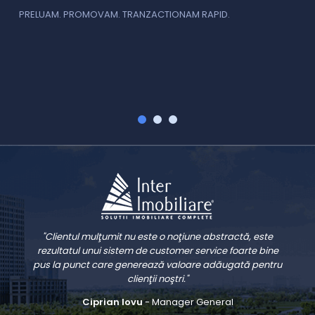
f
PRELUAM. PROMOVAM. TRANZACTIONAM RAPID.
v
V
"Clientul mulţumit nu este o noţiune abstractă, este
rezultatul unui sistem de customer service foarte bine
pus la punct care generează valoare adăugată pentru
clienţii noştri."
Ciprian Iovu
- Manager General