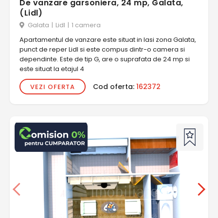
De vanzare garsoniera, 24 mp, Galata,
(Lidl)
Galata
|
Lidl
|
1 camera
Apartamentul de vanzare este situat in Iasi zona Galata,
punct de reper Lidl si este compus dintr-o camera si
dependinte. Este de tip G, are o suprafata de 24 mp si
este situat la etajul 4
Cod oferta:
162372
VEZI OFERTA