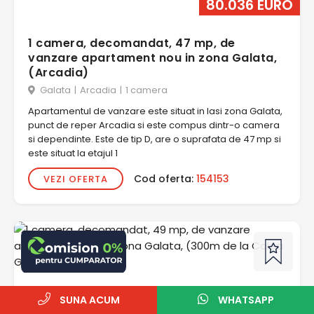
80.036 EURO
1 camera, decomandat, 47 mp, de
vanzare apartament nou in zona Galata,
(Arcadia)
Galata
|
Arcadia
|
1 camera
Apartamentul de vanzare este situat in Iasi zona Galata,
punct de reper Arcadia si este compus dintr-o camera
si dependinte. Este de tip D, are o suprafata de 47 mp si
este situat la etajul 1
Cod oferta:
154153
VEZI OFERTA
SUNA ACUM
WHATSAPP