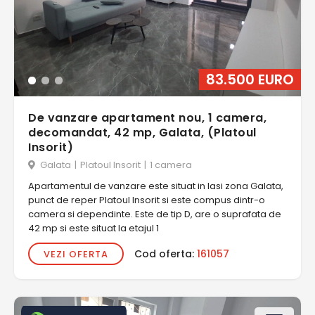
83.500 EURO
De vanzare apartament nou, 1 camera,
decomandat, 42 mp, Galata, (Platoul
Insorit)
Galata
|
Platoul Insorit
|
1 camera
Apartamentul de vanzare este situat in Iasi zona Galata,
punct de reper Platoul Insorit si este compus dintr-o
camera si dependinte. Este de tip D, are o suprafata de
42 mp si este situat la etajul 1
Cod oferta:
161057
VEZI OFERTA