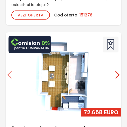
este situat la etajul 2
Cod oferta:
151276
VEZI OFERTA
72.658 EURO