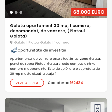
68.000 EURO
Galata apartament 30 mp, 1 camera,
decomandat, de vanzare, (Platoul
Galata)
Galata
|
Platoul Galata
|
1 camera
Oportunitate de investitie
Apartamentul de vanzare este situat in Iasi zona Galata,
punct de reper Platoul Galata si este compus dintr-o
camera si dependinte. Este de tip D, are o suprafata de
30 mp si este situat la etajul 1
Cod oferta:
162434
VEZI OFERTA