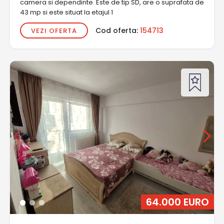
camera si dependinte. Este de tip SD, are o suprafata de
43 mp si este situat la etajul 1
Cod oferta:
154713
VEZI OFERTA
64.000 EURO