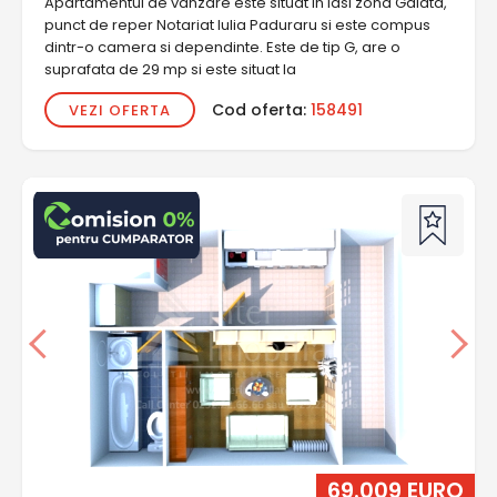
Apartamentul de vanzare este situat in Iasi zona Galata,
punct de reper Notariat Iulia Paduraru si este compus
dintr-o camera si dependinte. Este de tip G, are o
suprafata de 29 mp si este situat la
Cod oferta:
158491
VEZI OFERTA
69.009 EURO