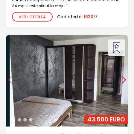
34 mp si este situat la etajul 1
Cod oferta:
163017
VEZI OFERTA
43.500 EURO