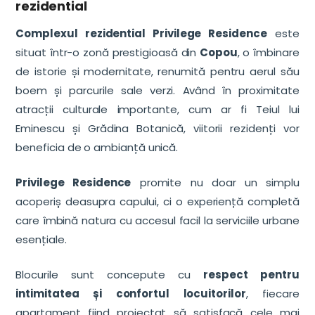
rezidential
Complexul rezidential Privilege Residence
este
situat într-o zonă prestigioasă din
Copou
, o îmbinare
de istorie și modernitate, renumită pentru aerul său
boem și parcurile sale verzi. Având în proximitate
atracții culturale importante, cum ar fi Teiul lui
Eminescu și Grădina Botanică, viitorii rezidenți vor
beneficia de o ambianță unică.
Privilege Residence
promite nu doar un simplu
acoperiș deasupra capului, ci o experiență completă
care îmbină natura cu accesul facil la serviciile urbane
esențiale.
Blocurile sunt concepute cu
respect pentru
intimitatea și confortul locuitorilor
, fiecare
apartament fiind proiectat să satisfacă cele mai