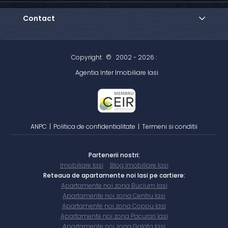
Contact
Copyright
©
2002 - 2026 :
Agentia Inter Imobiliare Iasi
ANPC
|
Politica de confidentialitate
|
Termeni si conditii
Partenerii nostri:
Imobiliare Iasi
Blog Imobiliare Iasi
Reteaua de apartamente noi Iasi pe cartiere:
Apartamente noi zona Bucium Iasi
Apartamente noi zona Centru Iasi
Apartamente noi zona Copou Iasi
Apartamente noi zona Pacurari Iasi
Apartamente noi zona Galata Iasi