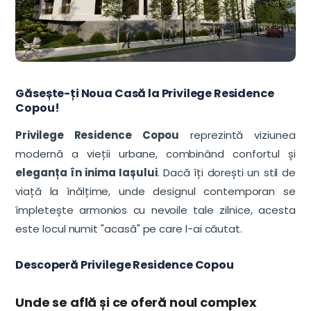
Găsește-ți Noua Casă la Privilege Residence
Copou!
Privilege Residence Copou
reprezintă viziunea
modernă a vieții urbane, combinând confortul și
eleganța în inima Iașului
. Dacă îți dorești un stil de
viață la înălțime, unde designul contemporan se
împletește armonios cu nevoile tale zilnice, acesta
este locul numit "acasă" pe care l-ai căutat.
Descoperă Privilege Residence Copou
Unde se află și ce oferă noul complex