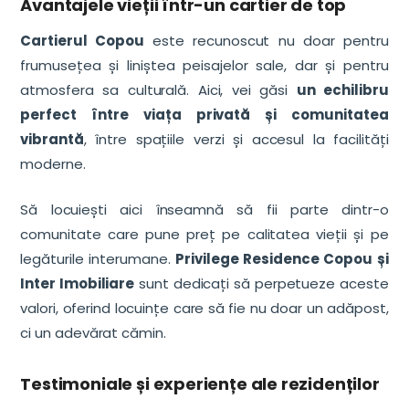
Avantajele vieții într-un cartier de top
Cartierul Copou
este recunoscut nu doar pentru
frumusețea și liniștea peisajelor sale, dar și pentru
atmosfera sa culturală. Aici, vei găsi
un echilibru
perfect între viața privată și comunitatea
vibrantă
, între spațiile verzi și accesul la facilități
moderne.
Să locuiești aici înseamnă să fii parte dintr-o
comunitate care pune preț pe calitatea vieții și pe
legăturile interumane.
Privilege Residence Copou și
Inter Imobiliare
sunt dedicați să perpetueze aceste
valori, oferind locuințe care să fie nu doar un adăpost,
ci un adevărat cămin.
Testimoniale și experiențe ale rezidenților