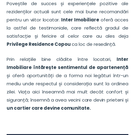
Poveștile de succes și experiențele pozitive ale
rezidenților actuali sunt cele mai bune recomandări
pentru un viitor locatar.
Inter Imobiliare
oferă acces
la astfel de testimoniale, care reflectă gradul de
satisfacție și fericire al celor care au ales deja
Privilege Residence Copou
ca loc de resedință.
Prin relațiile bine clădite între locatari,
Inter
Imobiliare întărește sentimentul de apartenență
și oferă oportunități de a forma noi legături într-un
mediu unde respectul și considerația sunt la ordinea
zilei. Viața aici înseamnă mai mult decât confort și
siguranță; însemnă a avea vecini care devin prieteni și
un cartier care devine comunitate.