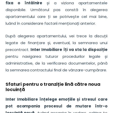
fixa o întâlnire
și a viziona apartamentele
disponibile. Următorul pas constă în alegerea
apartamentului care ți se potrivește cel mai bine,
luând în considerare factorii menționați anterior.
După alegerea apartamentului, vei trece la discuții
legate de finanțare și, eventual, la semnarea unui
precontract.
Inter Imobiliare îți va sta la dispoziție
pentru navigarea tuturor procedurilor legale și
administrative, de la verificarea documentelor, până
la semnarea contractului final de vânzare-cumpărare.
Sfaturi pentru o tranziție lină către noua
locuință
Inter Imobiliare înțelege emoțiile și stresul care
pot acompania procesul de mutare într-o
locuință nouă.
Având aceasta în vedere, echipa te