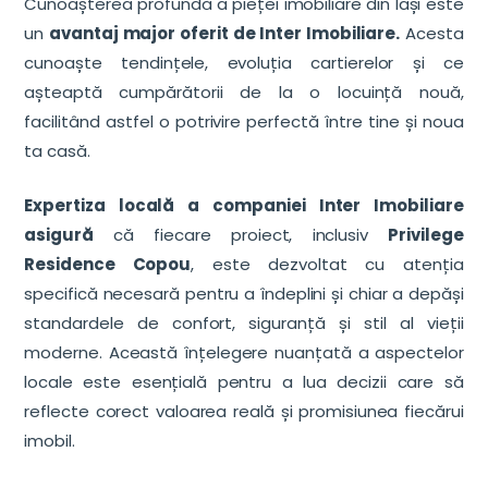
Cunoașterea profundă a pieței imobiliare din Iași este
un
avantaj major oferit de Inter Imobiliare.
Acesta
cunoaște tendințele, evoluția cartierelor și ce
așteaptă cumpărătorii de la o locuință nouă,
facilitând astfel o potrivire perfectă între tine și noua
ta casă.
Expertiza locală a companiei Inter Imobiliare
asigură
că fiecare proiect, inclusiv
Privilege
Residence Copou
, este dezvoltat cu atenția
specifică necesară pentru a îndeplini și chiar a depăși
standardele de confort, siguranță și stil al vieții
moderne. Această înțelegere nuanțată a aspectelor
locale este esențială pentru a lua decizii care să
reflecte corect valoarea reală și promisiunea fiecărui
imobil.