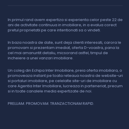
In primul rand avem expertiza si experienta celor peste 22 de
P
ani de activitate continuua in imobiliare, in a evalua corect
o
pretul proprietatii pe care intentionati sa o vindeti.
p
c
In baza noastra de date, sunt deja clienti interesati, carora le
promovam si prezentam imediat, oferta D-voastra, pana la
D
cel mai amanuntit detaliu, micsorand astfel, timpul de
p
incheiere a unei vanzari imobiliare.
s
o
i
Un coleg din Echipa Inter Imobiliare, preia oferta imobiliara, o
promoveaza instant pe toata reteaua noastra de website-uri
si portaluri imobiliare, pe celelalte site-uri de imobiliare cu
O
care Agentia Inter Imobiliare, lucreaza in parteneriat, precum
I
si in toate canalele media expertizate de noi.
p
i
f
PRELUAM. PROMOVAM. TRANZACTIONAM RAPID.
v
V