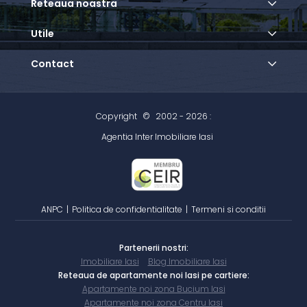
Reteaua noastra
Utile
Contact
Copyright
©
2002 - 2026 :
Agentia Inter Imobiliare Iasi
ANPC
|
Politica de confidentialitate
|
Termeni si conditii
Partenerii nostri:
Imobiliare Iasi
Blog Imobiliare Iasi
Reteaua de apartamente noi Iasi pe cartiere:
Apartamente noi zona Bucium Iasi
Apartamente noi zona Centru Iasi