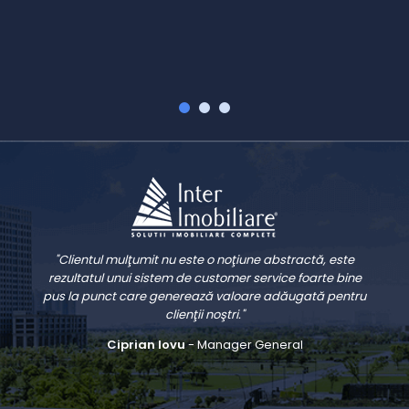
V
"Clientul mulţumit nu este o noţiune abstractă, este
rezultatul unui sistem de customer service foarte bine
pus la punct care generează valoare adăugată pentru
clienţii noştri."
Ciprian Iovu
- Manager General