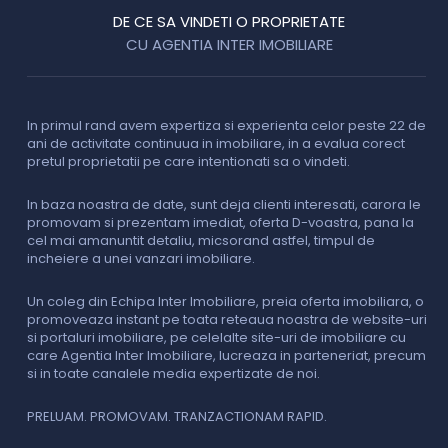
DE CE SA VINDETI O PROPRIETATE
CU AGENTIA INTER IMOBILIARE
In primul rand avem expertiza si experienta celor peste 22 de
P
ani de activitate continuua in imobiliare, in a evalua corect
o
pretul proprietatii pe care intentionati sa o vindeti.
p
c
In baza noastra de date, sunt deja clienti interesati, carora le
promovam si prezentam imediat, oferta D-voastra, pana la
D
cel mai amanuntit detaliu, micsorand astfel, timpul de
p
incheiere a unei vanzari imobiliare.
s
o
i
Un coleg din Echipa Inter Imobiliare, preia oferta imobiliara, o
promoveaza instant pe toata reteaua noastra de website-uri
si portaluri imobiliare, pe celelalte site-uri de imobiliare cu
O
care Agentia Inter Imobiliare, lucreaza in parteneriat, precum
I
si in toate canalele media expertizate de noi.
p
i
f
PRELUAM. PROMOVAM. TRANZACTIONAM RAPID.
v