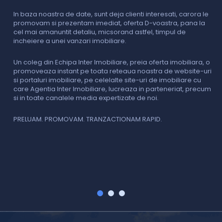
c
In baza noastra de date, sunt deja clienti interesati, carora le
promovam si prezentam imediat, oferta D-voastra, pana la
D
cel mai amanuntit detaliu, micsorand astfel, timpul de
p
incheiere a unei vanzari imobiliare.
s
o
i
Un coleg din Echipa Inter Imobiliare, preia oferta imobiliara, o
promoveaza instant pe toata reteaua noastra de website-uri
si portaluri imobiliare, pe celelalte site-uri de imobiliare cu
O
care Agentia Inter Imobiliare, lucreaza in parteneriat, precum
I
si in toate canalele media expertizate de noi.
p
i
f
PRELUAM. PROMOVAM. TRANZACTIONAM RAPID.
v
V