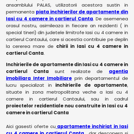
ansamblului PALAS, utilizatorii acestora sustin in
permanenta
piata inchirierilor de apartamente din
Iasi cu 4 camere in cartierul Canta
. De asemenea
orasul nostru, asimileaza in fiecare an rezidenti ( in
special tineri) din judetele limitrofe Iasi cu 4 camere in
cartierul Cantaului, care si acestia contribuie pe deplin
la cererea mare de
chirii in Iasi cu 4 camere in
cartierul Canta
.
Inchirierile de apartamente din Iasi cu 4 camere in
cartierul Canta
sunt realizate de
agentia
imobiliara Inter Imobiliare
prin departamentul de
lucru specializat in
inchirierile de apartamente
,
situate in zona metropolitana veche a Iasi cu 4
camere in cartierul Cantaului, sau in cadrul
proiectelor rezidentiale nou construite in Iasi cu 4
camere in cartierul Canta
Aici gasesti oferte cu
apartamente inchiriat in Iasi
cu 4 camere in cartierul Canta
, dar descopera si