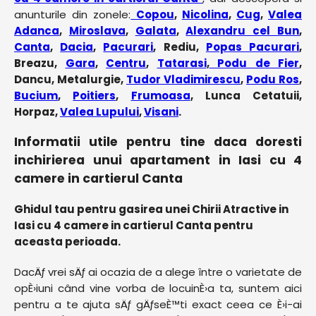
anunturile din zonele:
Copou
,
Nicolina
,
Cug
,
Valea
Adanca
,
Miroslava
,
Galata
,
Alexandru cel Bun
,
Canta
,
Dacia
,
Pacurari
, Rediu,
Popas Pacurari
,
Breazu,
Gara
,
Centru
,
Tatarasi
,
Podu de Fier
,
Dancu, Metalurgie,
Tudor Vladimirescu
,
Podu Ros
,
Bucium
,
Poitiers
,
Frumoasa
, Lunca Cetatuii,
Horpaz,
Valea Lupului
,
Visani
.
Informatii utile pentru tine daca doresti
inchirierea unui apartament in Iasi cu 4
camere in cartierul Canta
Ghidul tau pentru gasirea unei Chirii Atractive in
Iasi cu 4 camere in cartierul Canta pentru
aceasta perioada.
DacÄƒ vrei sÄƒ ai ocazia de a alege între o varietate de
opÈ›iuni când vine vorba de locuinÈ›a ta, suntem aici
pentru a te ajuta sÄƒ gÄƒseÈ™ti exact ceea ce È›i-ai