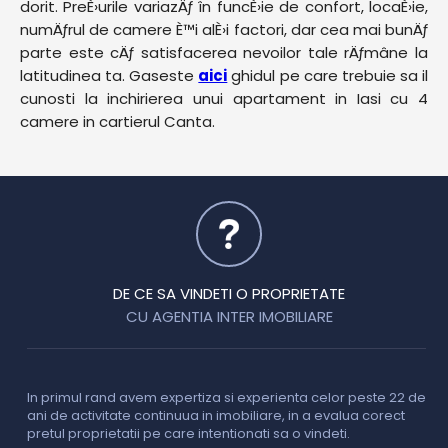
dorit. PreÈ›urile variazÄƒ în funcÈ›ie de confort, locaÈ›ie,
numÄƒrul de camere È™i alÈ›i factori, dar cea mai bunÄƒ
parte este cÄƒ satisfacerea nevoilor tale rÄƒmâne la
latitudinea ta. Gaseste
aici
ghidul pe care trebuie sa il
cunosti la inchirierea unui apartament in Iasi cu 4
camere in cartierul Canta.
DE CE SA VINDETI O PROPRIETATE
CU AGENTIA INTER IMOBILIARE
In primul rand avem expertiza si experienta celor peste 22 de
P
ani de activitate continuua in imobiliare, in a evalua corect
o
pretul proprietatii pe care intentionati sa o vindeti.
p