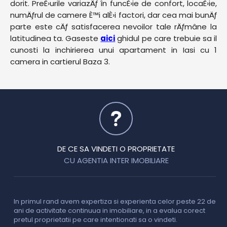
dorit. PreÈ›urile variazÄƒ în funcÈ›ie de confort, locaÈ›ie,
numÄƒrul de camere È™i alÈ›i factori, dar cea mai bunÄƒ
parte este cÄƒ satisfacerea nevoilor tale rÄƒmâne la
latitudinea ta. Gaseste
aici
ghidul pe care trebuie sa il
cunosti la inchirierea unui apartament in Iasi cu 1
camera in cartierul Baza 3.
DE CE SA VINDETI O PROPRIETATE
CU AGENTIA INTER IMOBILIARE
In primul rand avem expertiza si experienta celor peste 22 de
P
ani de activitate continuua in imobiliare, in a evalua corect
o
pretul proprietatii pe care intentionati sa o vindeti.
p