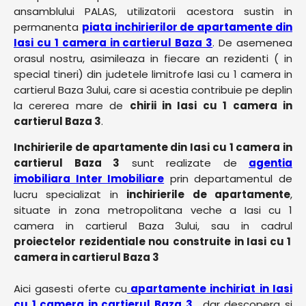
ansamblului PALAS, utilizatorii acestora sustin in
permanenta
piata inchirierilor de apartamente din
Iasi cu 1 camera in cartierul Baza 3
. De asemenea
orasul nostru, asimileaza in fiecare an rezidenti ( in
special tineri) din judetele limitrofe Iasi cu 1 camera in
cartierul Baza 3ului, care si acestia contribuie pe deplin
la cererea mare de
chirii in Iasi cu 1 camera in
cartierul Baza 3
.
Inchirierile de apartamente din Iasi cu 1 camera in
cartierul Baza 3
sunt realizate de
agentia
imobiliara Inter Imobiliare
prin departamentul de
lucru specializat in
inchirierile de apartamente
,
situate in zona metropolitana veche a Iasi cu 1
camera in cartierul Baza 3ului, sau in cadrul
proiectelor rezidentiale nou construite in Iasi cu 1
camera in cartierul Baza 3
Aici gasesti oferte cu
apartamente inchiriat in Iasi
cu 1 camera in cartierul Baza 3
, dar descopera si