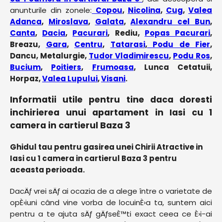
anunturile din zonele:
Copou
,
Nicolina
,
Cug
,
Valea
Adanca
,
Miroslava
,
Galata
,
Alexandru cel Bun
,
Canta
,
Dacia
,
Pacurari
, Rediu,
Popas Pacurari
,
Breazu,
Gara
,
Centru
,
Tatarasi
,
Podu de Fier
,
Dancu, Metalurgie,
Tudor Vladimirescu
,
Podu Ros
,
Bucium
,
Poitiers
,
Frumoasa
, Lunca Cetatuii,
Horpaz,
Valea Lupului
,
Visani
.
Informatii utile pentru tine daca doresti
inchirierea unui apartament in Iasi cu 1
camera in cartierul Baza 3
Ghidul tau pentru gasirea unei Chirii Atractive in
Iasi cu 1 camera in cartierul Baza 3 pentru
aceasta perioada.
DacÄƒ vrei sÄƒ ai ocazia de a alege între o varietate de
opÈ›iuni când vine vorba de locuinÈ›a ta, suntem aici
pentru a te ajuta sÄƒ gÄƒseÈ™ti exact ceea ce È›i-ai