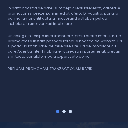
c
In baza noastra de date, sunt deja clienti interesati, carora le
promovam si prezentam imediat, oferta D-voastra, pana la
D
cel mai amanuntit detaliu, micsorand astfel, timpul de
p
incheiere a unei vanzari imobiliare.
s
o
i
Un coleg din Echipa Inter Imobiliare, preia oferta imobiliara, o
promoveaza instant pe toata reteaua noastra de website-uri
si portaluri imobiliare, pe celelalte site-uri de imobiliare cu
O
care Agentia Inter Imobiliare, lucreaza in parteneriat, precum
I
si in toate canalele media expertizate de noi.
p
i
f
PRELUAM. PROMOVAM. TRANZACTIONAM RAPID.
v
V