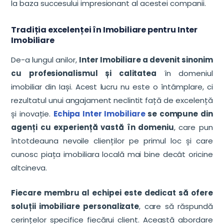
la baza succesului impresionant al acestei companii.
Tradiția excelenței în Imobiliare pentru Inter
Imobiliare
De-a lungul anilor,
Inter Imobiliare a devenit sinonim
cu profesionalismul și calitatea
în domeniul
imobiliar din Iași. Acest lucru nu este o întâmplare, ci
rezultatul unui angajament neclintit față de excelență
și inovație.
Echipa Inter Imobiliare
se compune din
agenți cu experiență vastă în domeniu
, care pun
întotdeauna nevoile clienților pe primul loc și care
cunosc piața imobiliara locală mai bine decât oricine
altcineva.
Fiecare membru al echipei este dedicat să ofere
soluții imobiliare personalizate
, care să răspundă
cerințelor specifice fiecărui client. Această abordare