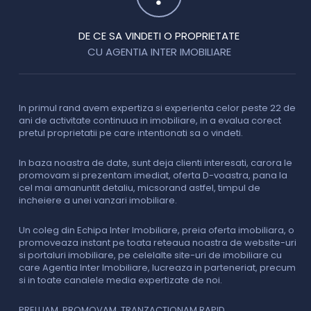
DE CE SA VINDETI O PROPRIETATE
CU AGENTIA INTER IMOBILIARE
In primul rand avem expertiza si experienta celor peste 22 de
P
ani de activitate continuua in imobiliare, in a evalua corect
o
pretul proprietatii pe care intentionati sa o vindeti.
p
c
In baza noastra de date, sunt deja clienti interesati, carora le
promovam si prezentam imediat, oferta D-voastra, pana la
D
cel mai amanuntit detaliu, micsorand astfel, timpul de
p
incheiere a unei vanzari imobiliare.
s
o
i
Un coleg din Echipa Inter Imobiliare, preia oferta imobiliara, o
promoveaza instant pe toata reteaua noastra de website-uri
si portaluri imobiliare, pe celelalte site-uri de imobiliare cu
O
care Agentia Inter Imobiliare, lucreaza in parteneriat, precum
I
si in toate canalele media expertizate de noi.
p
i
f
PRELUAM. PROMOVAM. TRANZACTIONAM RAPID.