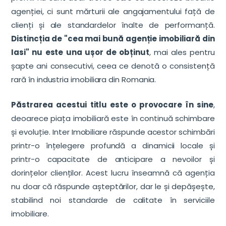
agenției, ci sunt mărturii ale angajamentului față de
clienți și ale standardelor înalte de performanță.
Distincția de "cea mai bună agenție imobiliară din
Iasi" nu este una ușor de obținut
, mai ales pentru
șapte ani consecutivi, ceea ce denotă o consistență
rară în industria imobiliara din Romania.
Păstrarea acestui titlu este o provocare în sine
,
deoarece piața imobiliară este în continuă schimbare
și evoluție. Inter Imobiliare răspunde acestor schimbări
printr-o înțelegere profundă a dinamicii locale și
printr-o capacitate de anticipare a nevoilor și
dorințelor clienților. Acest lucru înseamnă că agenția
nu doar că răspunde așteptărilor, dar le și depășește,
stabilind noi standarde de calitate în serviciile
imobiliare.