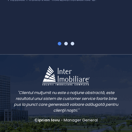
v
V
"Clientul mulţumit nu este o noţiune abstractă, este
rezultatul unui sistem de customer service foarte bine
pus la punct care generează valoare adăugată pentru
clienţii noştri."
Ciprian Iovu
- Manager General