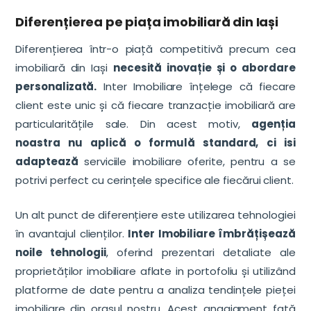
Diferențierea pe piața imobiliară din Iași
Diferențierea într-o piață competitivă precum cea
imobiliară din Iași
necesită inovație și o abordare
personalizată.
Inter Imobiliare înțelege că fiecare
client este unic și că fiecare tranzacție imobiliară are
particularitățile sale. Din acest motiv,
agenția
noastra nu aplică o formulă standard, ci isi
adaptează
serviciile imobiliare oferite, pentru a se
potrivi perfect cu cerințele specifice ale fiecărui client.
Un alt punct de diferențiere este utilizarea tehnologiei
în avantajul clienților.
Inter Imobiliare îmbrățișează
noile tehnologii
, oferind prezentari detaliate ale
proprietăților imobiliare aflate in portofoliu și utilizând
platforme de date pentru a analiza tendințele pieței
imobiliare din orasul nostru. Acest angajament față