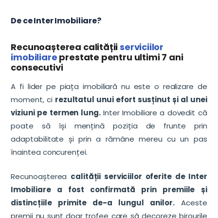
De ce Inter Imobiliare?
Recunoașterea calității
serviciilor
imobiliare
prestate pentru ultimi 7 ani
consecutivi
A fi lider pe piața imobiliară nu este o realizare de
moment, ci
rezultatul unui efort susținut și al unei
viziuni pe termen lung.
Inter Imobiliare a dovedit că
poate să își mențină poziția de frunte prin
adaptabilitate și prin a rămâne mereu cu un pas
înaintea concurenței.
Recunoașterea
calității serviciilor oferite de Inter
Imobiliare a fost confirmată prin premiile și
distincțiile primite de-a lungul anilor.
Aceste
premii nu sunt doar trofee care să decoreze birourile