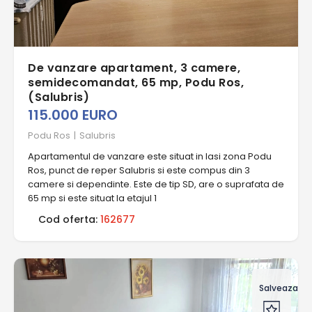
De vanzare apartament, 3 camere,
semidecomandat, 65 mp, Podu Ros,
(Salubris)
115.000 EURO
Podu Ros
|
Salubris
Apartamentul de vanzare este situat in Iasi zona Podu
Ros, punct de reper Salubris si este compus din 3
camere si dependinte. Este de tip SD, are o suprafata de
65 mp si este situat la etajul 1
Cod oferta:
162677
Salveaza of