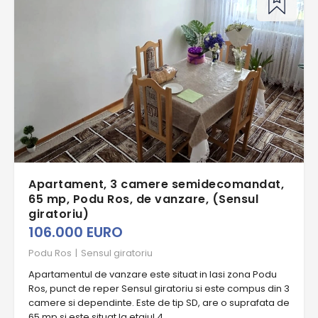
Apartament, 3 camere semidecomandat,
65 mp, Podu Ros, de vanzare, (Sensul
giratoriu)
106.000 EURO
Podu Ros
|
Sensul giratoriu
Apartamentul de vanzare este situat in Iasi zona Podu
Ros, punct de reper Sensul giratoriu si este compus din 3
camere si dependinte. Este de tip SD, are o suprafata de
65 mp si este situat la etajul 4