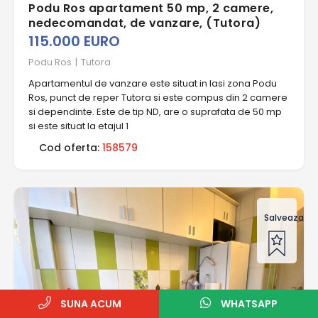
Podu Ros apartament 50 mp, 2 camere,
nedecomandat, de vanzare, (Tutora)
115.000 EURO
Podu Ros
|
Tutora
Apartamentul de vanzare este situat in Iasi zona Podu
Ros, punct de reper Tutora si este compus din 2 camere
si dependinte. Este de tip ND, are o suprafata de 50 mp
si este situat la etajul 1
Cod oferta:
158579
Salveaza of
SUNA ACUM
WHATSAPP