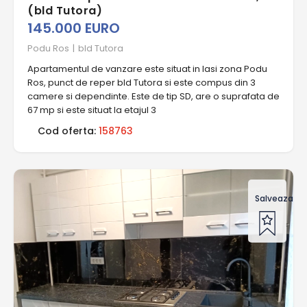
(bld Tutora)
145.000 EURO
Podu Ros
|
bld Tutora
Apartamentul de vanzare este situat in Iasi zona Podu
Ros, punct de reper bld Tutora si este compus din 3
camere si dependinte. Este de tip SD, are o suprafata de
67 mp si este situat la etajul 3
Cod oferta:
158763
Salveaza of