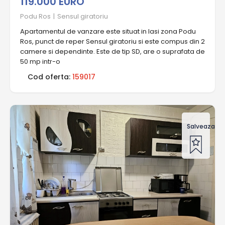
119.000 EURO
Podu Ros
|
Sensul giratoriu
Apartamentul de vanzare este situat in Iasi zona Podu
Ros, punct de reper Sensul giratoriu si este compus din 2
camere si dependinte. Este de tip SD, are o suprafata de
50 mp intr-o
Cod oferta:
159017
Salveaza of