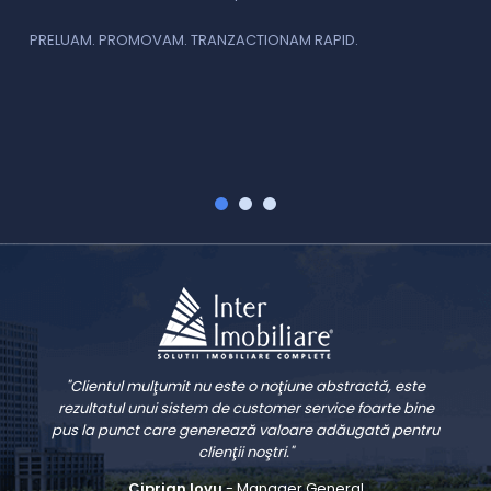
i
f
PRELUAM. PROMOVAM. TRANZACTIONAM RAPID.
v
V
"Clientul mulţumit nu este o noţiune abstractă, este
rezultatul unui sistem de customer service foarte bine
pus la punct care generează valoare adăugată pentru
clienţii noştri."
Ciprian Iovu
- Manager General