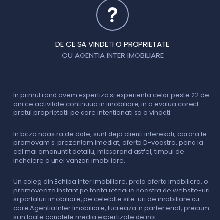
DE CE SA VINDETI O PROPRIETATE
CU AGENTIA INTER IMOBILIARE
In primul rand avem expertiza si experienta celor peste 22 de
P
ani de activitate continuua in imobiliare, in a evalua corect
o
pretul proprietatii pe care intentionati sa o vindeti.
p
c
In baza noastra de date, sunt deja clienti interesati, carora le
promovam si prezentam imediat, oferta D-voastra, pana la
D
cel mai amanuntit detaliu, micsorand astfel, timpul de
p
incheiere a unei vanzari imobiliare.
s
o
i
Un coleg din Echipa Inter Imobiliare, preia oferta imobiliara, o
promoveaza instant pe toata reteaua noastra de website-uri
si portaluri imobiliare, pe celelalte site-uri de imobiliare cu
O
care Agentia Inter Imobiliare, lucreaza in parteneriat, precum
I
si in toate canalele media expertizate de noi.
p