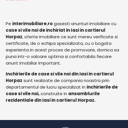
Pe
interimobiliare.ro
gasesti anunturi imobiliare cu
case si vile noi de inchiriat in Iasi in cartierul
Horpaz
, oferte imobiliare ce sunt mereu verificate si
certificate, de o echipa specializata, cu o bogata
experienta in acest proces de promovare, dornica sa
puna intr-o valoare optima si confortabila fiecare
anunt imobiliar important.
Inchirierile de case si vile noi din Iasi in cartierul
Horpaz
sunt realizate de compania noastra prin
departamentul de lucru specializat in
inchirierile de
case si vile noi,
construite in
ansamblurile
rezidentiale din Iasi in cartierul Horpaz.