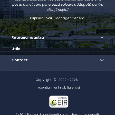
pus la punct care generează valoare adăugată pentru
clienţii noştri."
Ciprian Iovu
- Manager General
Reteaua noastra
Utile
Contact
Copyright
©
2002 - 2026 :
Agentia Inter Imobiliare Iasi
ANPC
|
Politica de confidentialitate
|
Termeni si conditii