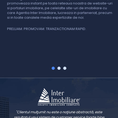
promoveaza instant pe toata reteaua noastra de website-uri
si portaluri imobiliare, pe celelalte site-uri de imobiliare cu
O
care Agentia Inter Imobiliare, lucreaza in parteneriat, precum
I
si in toate canalele media expertizate de noi.
p
i
f
PRELUAM. PROMOVAM. TRANZACTIONAM RAPID.
v
V
"Clientul mulţumit nu este o noţiune abstractă, este
rezultatul unui sistem de customer service foarte bine