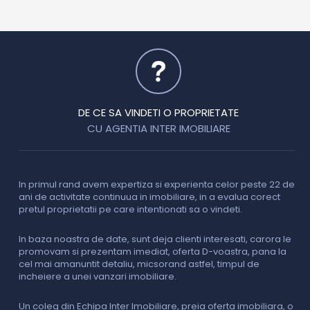
DE CE SA VINDETI O PROPRIETATE
CU AGENTIA INTER IMOBILIARE
In primul rand avem expertiza si experienta celor peste 22 de
P
ani de activitate continuua in imobiliare, in a evalua corect
o
pretul proprietatii pe care intentionati sa o vindeti.
p
c
In baza noastra de date, sunt deja clienti interesati, carora le
promovam si prezentam imediat, oferta D-voastra, pana la
D
cel mai amanuntit detaliu, micsorand astfel, timpul de
p
incheiere a unei vanzari imobiliare.
s
o
i
Un coleg din Echipa Inter Imobiliare, preia oferta imobiliara, o