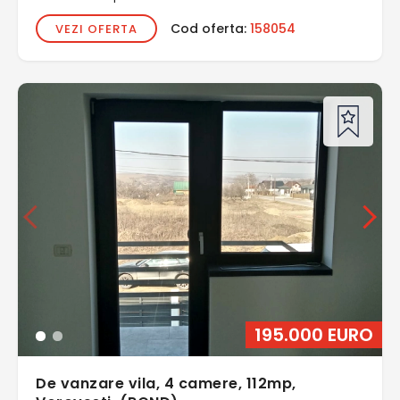
Cod oferta:
158054
VEZI OFERTA
195.000 EURO
De vanzare vila, 4 camere, 112mp,