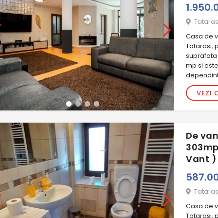
1.950.
Tataras
Casa de va
Tatarasi, 
suprafata
mp si est
dependint
VEZI 
De van
303mp,
Vant )
587.0
Tataras
Casa de va
Tatarasi, 