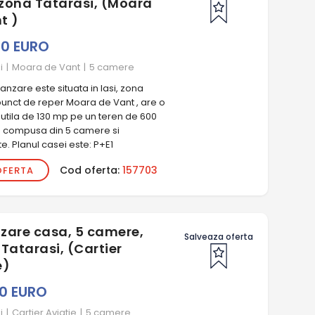
n zona Tatarasi, (Moara
t )
00 EURO
i
|
Moara de Vant
|
5 camere
nzare este situata in Iasi, zona
punct de reper Moara de Vant , are o
utila de 130 mp pe un teren de 600
e compusa din 5 camere si
. Planul casei este: P+E1
Cod oferta:
157703
OFERTA
zare casa, 5 camere,
Salveaza oferta
 Tatarasi, (Cartier
e)
00 EURO
i
|
Cartier Aviatie
|
5 camere