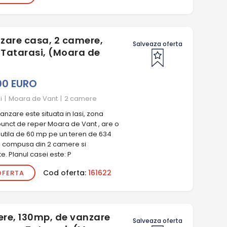
zare casa, 2 camere,
Salveaza oferta
Tatarasi, (Moara de
00 EURO
i
|
Moara de Vant
|
2 camere
nzare este situata in Iasi, zona
punct de reper Moara de Vant , are o
 utila de 60 mp pe un teren de 634
e compusa din 2 camere si
. Planul casei este: P
Cod oferta:
161622
OFERTA
re, 130mp, de vanzare
Salveaza oferta