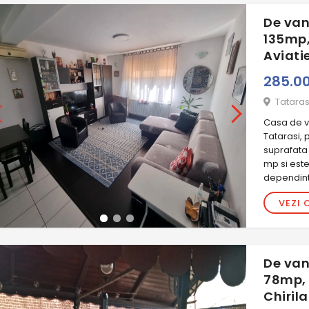
De van
135mp,
Aviati
285.0
Tataras
Casa de va
Tatarasi, 
suprafata 
mp si est
dependinte
VEZI 
De van
78mp, 
Chirila