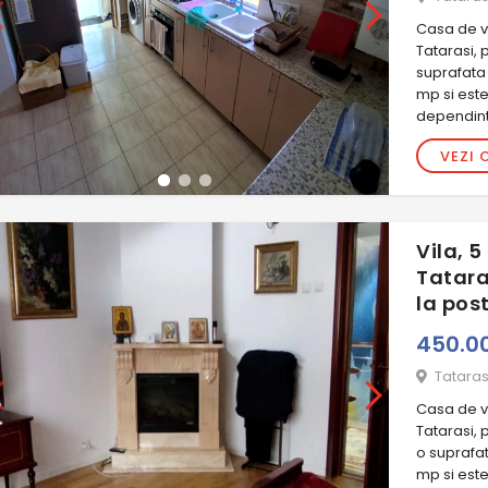
Casa de va
Tatarasi, 
suprafata 
mp si est
dependinte
VEZI 
Vila, 
Tatara
la pos
450.0
Tataras
Casa de va
Tatarasi, 
o suprafa
mp si est