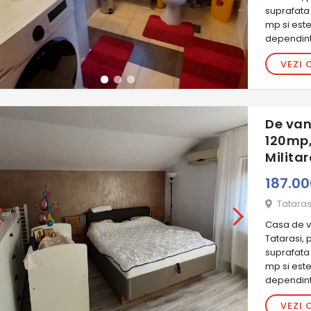
suprafata
mp si est
dependint
VEZI 
De van
120mp,
Milita
187.0
Tataras
Casa de va
Tatarasi, 
suprafata 
mp si est
dependinte
VEZI 