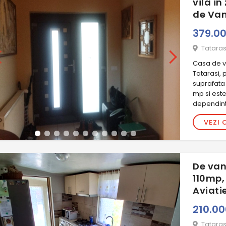
vila i
de Van
379.0
Tataras
Casa de va
Tatarasi, 
suprafata 
mp si est
dependinte
VEZI 
De van
110mp,
Aviati
210.0
Tataras