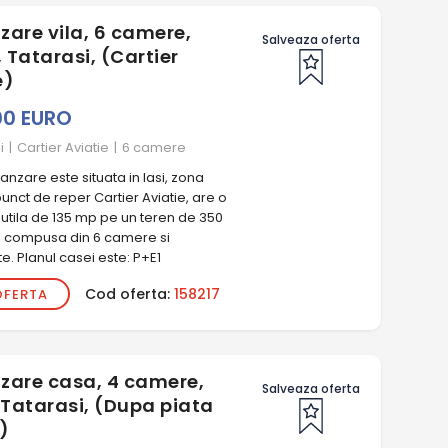
zare vila, 6 camere,
Salveaza oferta
 Tatarasi, (Cartier
e)
00 EURO
i
|
Cartier Aviatie
|
6 camere
nzare este situata in Iasi, zona
punct de reper Cartier Aviatie, are o
utila de 135 mp pe un teren de 350
e compusa din 6 camere si
. Planul casei este: P+E1
Cod oferta:
158217
OFERTA
zare casa, 4 camere,
Salveaza oferta
Tatarasi, (Dupa piata
)