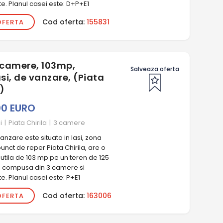
e. Planul casei este: D+P+E1
Cod oferta:
155831
OFERTA
3 camere, 103mp,
Salveaza oferta
si, de vanzare, (Piata
)
00 EURO
i
|
Piata Chirila
|
3 camere
nzare este situata in Iasi, zona
punct de reper Piata Chirila, are o
utila de 103 mp pe un teren de 125
e compusa din 3 camere si
. Planul casei este: P+E1
Cod oferta:
163006
OFERTA