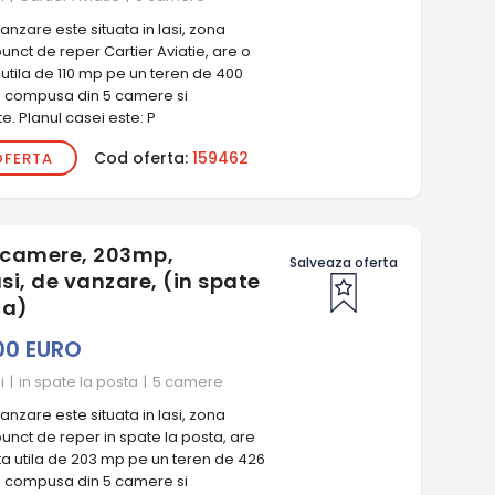
nzare este situata in Iasi, zona
punct de reper Cartier Aviatie, are o
utila de 110 mp pe un teren de 400
e compusa din 5 camere si
. Planul casei este: P
Cod oferta:
159462
OFERTA
5 camere, 203mp,
Salveaza oferta
si, de vanzare, (in spate
ta)
00 EURO
i
|
in spate la posta
|
5 camere
nzare este situata in Iasi, zona
punct de reper in spate la posta, are
ta utila de 203 mp pe un teren de 426
e compusa din 5 camere si