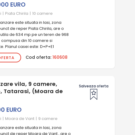
000 EURO
i
|
Piata Chirila
|
10 camere
nzare este situata in Iasi, zona
punct de reper Piata Chirila, are o
 utila de 634 mp pe un teren de 968
e compusa din 10 camere si
e. Planul casei este: D+P+E1
Cod oferta:
160608
OFERTA
zare vila, 9 camere,
Salveaza oferta
 Tatarasi, (Moara de
00 EURO
i
|
Moara de Vant
|
9 camere
nzare este situata in Iasi, zona
punct de reper Moara de Vant , are o