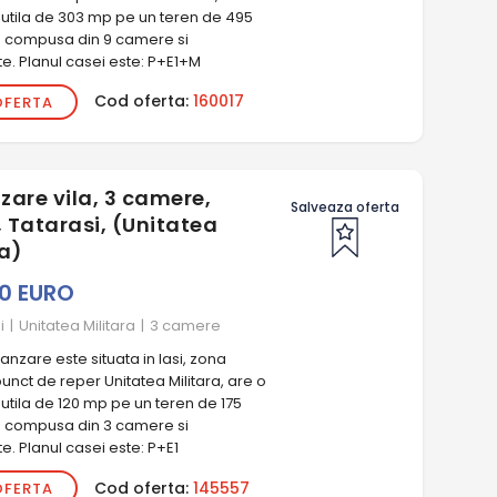
 utila de 303 mp pe un teren de 495
e compusa din 9 camere si
e. Planul casei este: P+E1+M
Cod oferta:
160017
OFERTA
zare vila, 3 camere,
Salveaza oferta
 Tatarasi, (Unitatea
ra)
00 EURO
i
|
Unitatea Militara
|
3 camere
nzare este situata in Iasi, zona
punct de reper Unitatea Militara, are o
utila de 120 mp pe un teren de 175
e compusa din 3 camere si
. Planul casei este: P+E1
Cod oferta:
145557
OFERTA