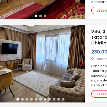
dependint
VEZI 
Vila, 
Tatara
Chirila
230.0
Tataras
Casa de va
Tatarasi, 
suprafata 
mp si est
dependinte
VEZI 