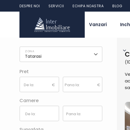
DESPRE NOI
SERVICII
ECHIPA NOASTRA
BLOG
Vanzari
Inch
C
Tatarasi
(1
Pret
Ve
ac
De la:
€
Pana la:
€
sa
Camere
De la:
Pana la:
Suprafata