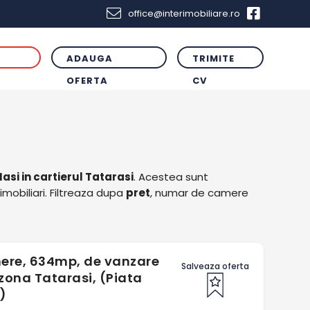
office@interimobiliare.ro
ADAUGA
TRIMITE
R
OFERTA
CV
Iasi in cartierul Tatarasi
. Acestea sunt
imobiliari. Filtreaza dupa
pret
, numar de camere
ere, 634mp, de vanzare
Salveaza oferta
 zona Tatarasi, (Piata
)