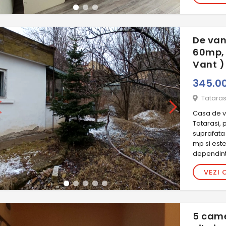
De van
60mp, 
Vant )
345.0
Tataras
Casa de va
Tatarasi, 
suprafata
mp si est
dependinte
VEZI 
5 came