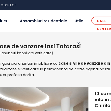
CONTACT
irieri
Ansambluri rezidentiale
Utile
CALL
CENTE
ase de vanzare Iasi Tatarasi
0 anunturi imobiliare verificate)
i gasi aici anunturi imobiliare cu
case si vile de vanzare din 
tualizate si verificate in permanenta de catre agentii nostri 
u suprafata dorita.
10 cam
vila in
Chirila