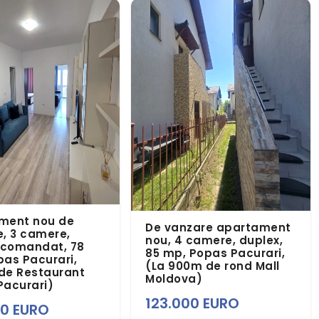
ment nou de
De vanzare apartament
, 3 camere,
nou, 4 camere, duplex,
comandat, 78
85 mp, Popas Pacurari,
as Pacurari,
(La 900m de rond Mall
de Restaurant
Moldova)
Pacurari)
123.000 EURO
00 EURO