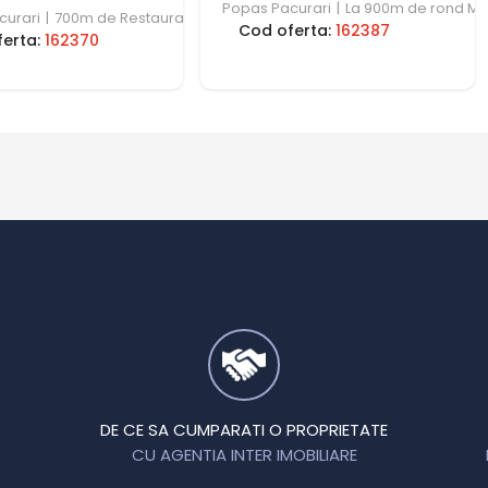
Popas Pacurari
|
La 900m de rond Ma
curari
|
700m de Restaurant Popas Pacurari
Cod oferta:
162387
ferta:
162370
DE CE SA CUMPARATI O PROPRIETATE
CU AGENTIA INTER IMOBILIARE