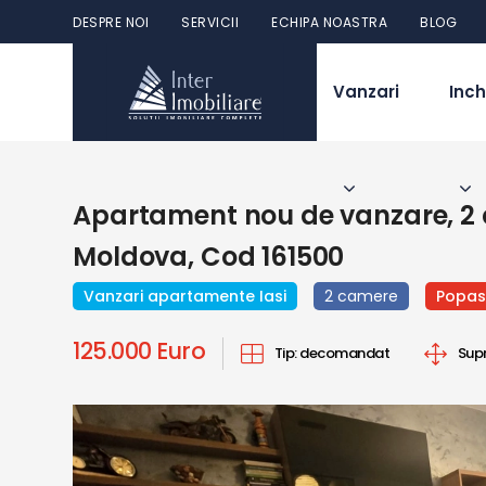
DESPRE NOI
SERVICII
ECHIPA NOASTRA
BLOG
Vanzari
Inch
Apartament nou de vanzare, 2 
Moldova, Cod 161500
Vanzari apartamente Iasi
2 camere
Popas
125.000 Euro
Tip:
decomandat
Sup