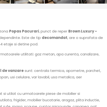
, zona
Popas Pacurari
, punct de reper
Brown Luxury -
dependinte. Este de tip
decomandat
, are o suprafata de
 4 etaje si detine pod.
rmatoarele utilitati: gaz metan, apa curenta, canalizare,
 de vanzare
sunt: centrala termica, apometre, parchet,
n, usi celulare, var lavabil, usa metalica, aer
 si utilat cu urmatoarele piese de mobilier si
lata, frigider, mobilier bucatarie, aragaz, plita inductie,
at rufe, masa, scaune, cuptor microunde, canapea, pat