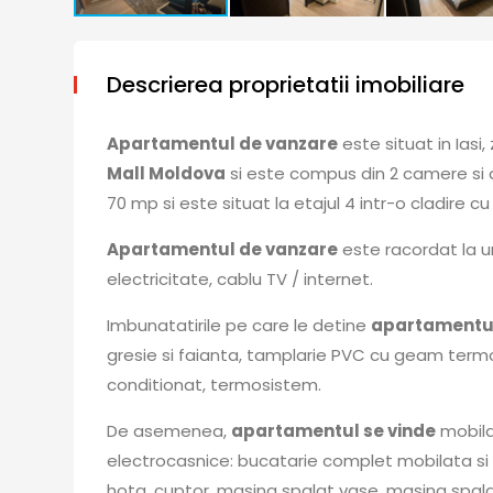
Descrierea proprietatii imobiliare
Apartamentul de vanzare
este situat in Iasi
Mall Moldova
si este compus din 2 camere si 
70 mp si este situat la etajul 4 intr-o cladire cu
Apartamentul de vanzare
este racordat la u
electricitate, cablu TV / internet.
Imbunatatirile pe care le detine
apartamentul
gresie si faianta, tamplarie PVC cu geam termopa
conditionat, termosistem.
De asemenea,
apartamentul se vinde
mobilat
electrocasnice: bucatarie complet mobilata si uti
hota, cuptor, masina spalat vase, masina spal