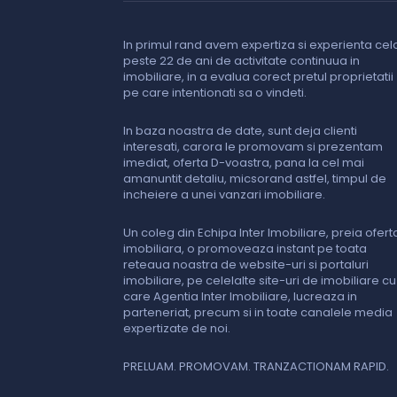
In primul rand avem expertiza si experienta cel
peste 22 de ani de activitate continuua in
imobiliare, in a evalua corect pretul proprietatii
pe care intentionati sa o vindeti.
In baza noastra de date, sunt deja clienti
interesati, carora le promovam si prezentam
imediat, oferta D-voastra, pana la cel mai
amanuntit detaliu, micsorand astfel, timpul de
incheiere a unei vanzari imobiliare.
Un coleg din Echipa Inter Imobiliare, preia ofert
imobiliara, o promoveaza instant pe toata
reteaua noastra de website-uri si portaluri
imobiliare, pe celelalte site-uri de imobiliare cu
care Agentia Inter Imobiliare, lucreaza in
parteneriat, precum si in toate canalele media
expertizate de noi.
PRELUAM. PROMOVAM. TRANZACTIONAM RAPID.