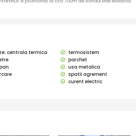
intretinut si pozitionat la cca 700m de Rondul Mall Moldova
ire: centrala termica
termosistem
tre
parchet
pan
usa metalica
rcare
spatii agrement
curent electric