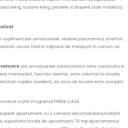
asa living, scaune living, perdele si draperii, baie mobilata,
nalizat
.
ri suplimentare urmatoarele: vedere panoramica, interfon,
rateran, acces facil la mijloace de transport in comun, se
 vanzare
are urmatoarele caracteristici: este construita in
eris mansardat, fara risc seismic, este orientat la strada,
destinat copiilor rezidenti, iar zona de locuire este complet
ipotecar si prin Programul PRIMA CASA
un superb apartament cu 2 camere decomandate,mobilat
chis, suprafata totala de aproximativ 70 mp.Apartamentul