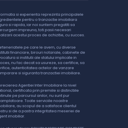
formatia si experienta reprezinta principalele
gredientele pentru o tranzactie imobiliara
gura si rapida, iar noi suntem pregatiti sa
rcurgem impreuna, toti pasii necesari
nalizarii acestui proces de achizitie, cu succes.
rteneriatele pe care le avem, cu diverse
stitutii financiare, birouri notariale, cabinete de
ocatura si institutii ale statului implicate in
oces, nu fac decat sa usureze, sa certifice, sa
rifice, autenticitatea actelor de vanzare
mparare si siguranta tranzactiei imobiliare.
recierea Agentiei Inter Imobiliare la nivel
tional, certificata prin premiile si distinctiile
tinute pe parcursul anilor, nu sunt pur
tamplatoare. Toate serviciile noastre
obiliare, au scopul de a satisface clientul
stru si de a pastra integritatea meseriei de
ent imobiliar.