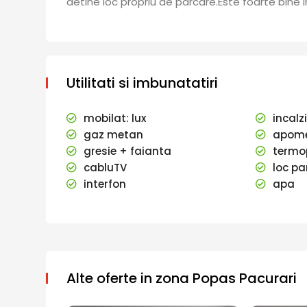
detine loc propriu de parcare.Este foarte bine 
Utilitati si imbunatatiri
mobilat: lux
incalz
gaz metan
apome
gresie + faianta
termo
cabluTV
loc pa
interfon
apa
Alte oferte in zona Popas Pacurari