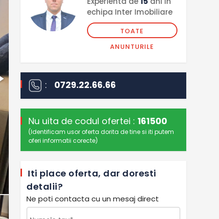
Experienta de
15
ani in
echipa Inter Imobiliare
TOATE
ANUNTURILE
:
0729.22.66.66
Nu uita de codul ofertei :
161500
(Identificam usor oferta dorita de tine si iti putem
oferi informatii corecte)
Iti place oferta, dar doresti
detalii?
Ne poti contacta cu un mesaj direct