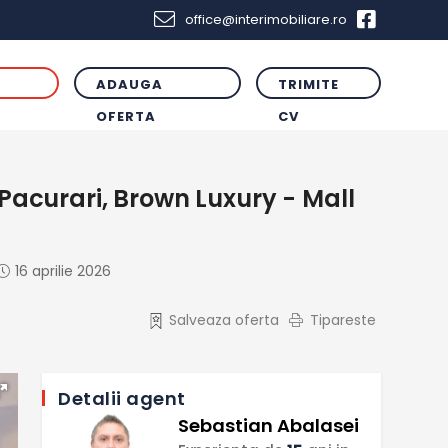
office@interimobiliare.ro
ADAUGA
TRIMITE
R
OFERTA
CV
acurari, Brown Luxury - Mall
16 aprilie 2026
Salveaza oferta
Tipareste
Detalii agent
Sebastian Abalasei