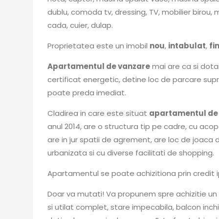
dublu, comoda tv, dressing, TV, mobilier birou, m
cada, cuier, dulap.
Proprietatea este un imobil
nou
,
intabulat
,
fi
Apartamentul de vanzare
mai are ca si dota
certificat energetic, detine loc de parcare sup
poate preda imediat.
Cladirea in care este situat
apartamentul de
anul 2014, are o structura tip pe cadre, cu acop
are in jur spatii de agrement, are loc de joaca 
urbanizata si cu diverse facilitati de shopping.
Apartamentul se poate achizitiona prin credit 
Doar va mutati! Va propunem spre achizitie 
si utilat complet, stare impecabila, balcon in