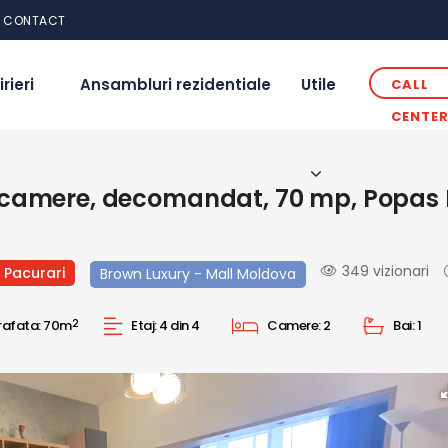
CONTACT
irieri
Ansambluri rezidentiale
Utile
CALL
CENTE
camere, decomandat, 70 mp, Popas P
349 vizionari
 Pacurari
Brown Luxury - Mall Moldova
rafata:
70m
2
Etaj:
4 din 4
Camere:
2
Bai:
1