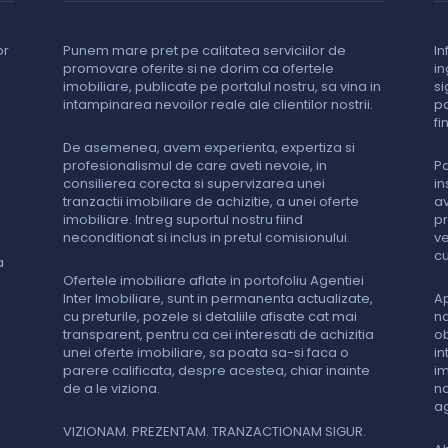
or
Punem mare pret pe calitatea serviciilor de
In
promovare oferite si ne dorim ca ofertele
in
imobiliare, publicate pe portalul nostru, sa vina in
si
intampinarea nevoilor reale ale clientilor nostrii.
pa
fi
De asemenea, avem experienta, expertiza si
profesionalismul de care aveti nevoie, in
Pa
consilierea corecta si supervizarea unei
in
tranzactii imobiliare de achizitie, a unei oferte
av
imobiliare. Intreg suportul nostru fiind
pr
neconditionat si inclus in pretul comisionului.
ve
cu
a
Ofertele imobiliare aflate in portofoliu Agentiei
Inter Imobiliare, sunt in permanenta actualizate,
Ap
cu preturile, pozele si detaliile afisate cat mai
na
transparent, pentru ca cei interesati de achizitia
ob
unei oferte imobiliare, sa poata sa-si faca o
in
parere calificata, despre acestea, chiar inainte
im
de a le viziona.
no
ag
VIZIONAM. PREZENTAM. TRANZACTIONAM SIGUR.