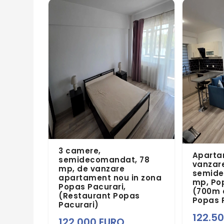
3 camere,
Aparta
semidecomandat, 78
vanzare
mp, de vanzare
semide
apartament nou in zona
mp, Pop
Popas Pacurari,
(700m 
(Restaurant Popas
Popas 
Pacurari)
122.5
122.000 EURO