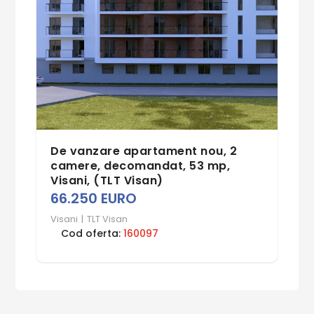
De vanzare apartament nou, 2
camere, decomandat, 53 mp,
Visani, (TLT Visan)
66.250 EURO
Visani
|
TLT Visan
Cod oferta:
160097