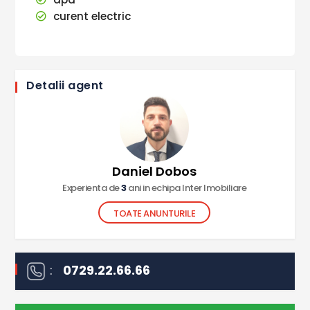
curent electric
Detalii agent
Daniel Dobos
Experienta de
3
ani in echipa Inter Imobiliare
TOATE ANUNTURILE
:
0729.22.66.66