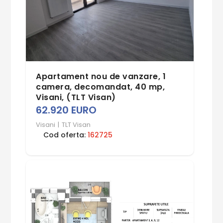
Apartament nou de vanzare, 1
camera, decomandat, 40 mp,
Visani, (TLT Visan)
62.920 EURO
Visani
|
TLT Visan
Cod oferta:
162725