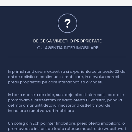
DE CE SA VINDETI O PROPRIETATE
CU AGENTIA INTER IMOBILIARE
In primul rand avem expertiza si experienta celor peste 22 de
P
ani de activitate continuua in imobiliare, in a evalua corect
o
pretul proprietatii pe care intentionati sa o vindeti.
p
c
In baza noastra de date, sunt deja clienti interesati, carora le
promovam si prezentam imediat, oferta D-voastra, pana la
D
cel mai amanuntit detaliu, micsorand astfel, timpul de
p
incheiere a unei vanzari imobiliare.
s
o
i
Un coleg din Echipa Inter Imobiliare, preia oferta imobiliara, o
promoveaza instant pe toata reteaua noastra de website-uri