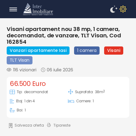
Visani apartament nou 38 mp, 1 camera,
decomandat, de vanzare, TLT Visan, Cod
162854
Vanzari apartamente Iasi
1 camera
Visani
TLT Visan
116 vizionari
06 iulie 2026
66.500 Euro
2
Tip:
decomandat
Suprafata:
38m
Etaj:
1 din 4
Camere:
1
Bai:
1
Salveaza oferta
Tipareste