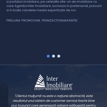
si portaluri imobiliare, pe celelalte site-uri de imobiliare cu
O
care Agentia Inter Imobiliare, lucreaza in parteneriat, precum
I
si in toate canalele media expertizate de noi.
p
i
f
PRELUAM. PROMOVAM. TRANZACTIONAM RAPID.
v
V
"Clientul mulţumit nu este o noţiune abstractă, este
rezultatul unui sistem de customer service foarte bine
pus la punct care generează valoare adăugată pentru