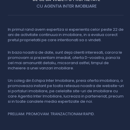
CU AGENTIA INTER IMOBILIARE
In primul rand avem expertiza si experienta celor peste 22 de
P
ani de activitate continuua in imobiliare, in a evalua corect
o
pretul proprietatii pe care intentionati sa o vindeti.
p
c
In baza noastra de date, sunt deja clienti interesati, carora le
promovam si prezentam imediat, oferta D-voastra, pana la
D
cel mai amanuntit detaliu, micsorand astfel, timpul de
p
incheiere a unei vanzari imobiliare.
s
o
i
Un coleg din Echipa Inter Imobiliare, preia oferta imobiliara, o
promoveaza instant pe toata reteaua noastra de website-uri
si portaluri imobiliare, pe celelalte site-uri de imobiliare cu
O
care Agentia Inter Imobiliare, lucreaza in parteneriat, precum
I
si in toate canalele media expertizate de noi.
p
i
f
PRELUAM. PROMOVAM. TRANZACTIONAM RAPID.
v
V