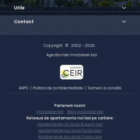
Utile
Contact
Copyright
©
2002 - 2026 :
Agentia Inter Imobiliare Iasi
ANPC
|
Politica de confidentialitate
|
Termeni si conditii
Partenerii nostri:
Imobiliare Iasi
Blog Imobiliare Iasi
Reteaua de apartamente noi Iasi pe cartiere:
Apartamente noi zona Bucium Iasi
Apartamente noi zona Centru Iasi
Apartamente noi zona Copou Iasi