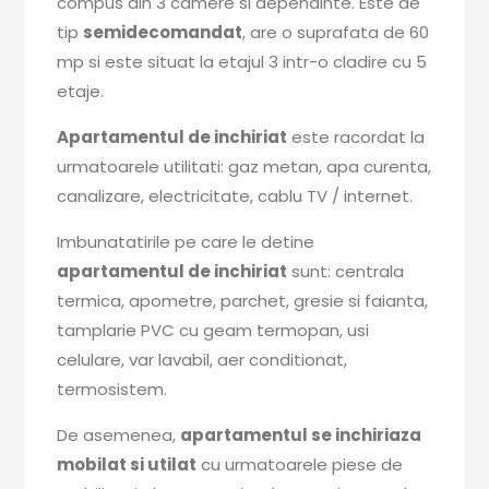
compus din 3 camere si dependinte. Este de
tip
semidecomandat
, are o suprafata de 60
mp si este situat la etajul 3 intr-o cladire cu 5
etaje.
Apartamentul de inchiriat
este racordat la
urmatoarele utilitati: gaz metan, apa curenta,
canalizare, electricitate, cablu TV / internet.
Imbunatatirile pe care le detine
apartamentul de inchiriat
sunt: centrala
termica, apometre, parchet, gresie si faianta,
tamplarie PVC cu geam termopan, usi
celulare, var lavabil, aer conditionat,
termosistem.
De asemenea,
apartamentul se inchiriaza
mobilat si utilat
cu urmatoarele piese de