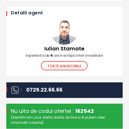
Detalii agent
Iulian Stamate
Experienta de
4
ani in echipa Inter Imobiliare
TOATE ANUNTURILE
:
0729.22.66.66
Nu uita de codul ofertei :
162542
(Identificam usor oferta dorita de tine si iti putem oferi
informatii corecte)