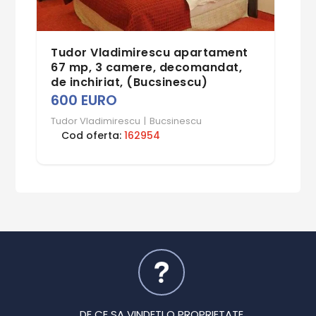
Tudor Vladimirescu apartament
67 mp, 3 camere, decomandat,
de inchiriat, (Bucsinescu)
600 EURO
Tudor Vladimirescu
|
Bucsinescu
Cod oferta:
162954
DE CE SA VINDETI O PROPRIETATE