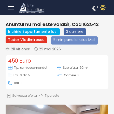
Anuntul nu mai este valabil, Cod 162542
Inchirieri apartamente Iasi
3 camere
Tudor Vladimirescu
5 min pana la Iulius Mall
211 vizionari
29 mai 2026
450 Euro
2
Tip:
semidecomandat
Suprafata:
60m
Etaj:
3 din 5
Camere:
3
Bai:
1
Salveaza oferta
Tipareste