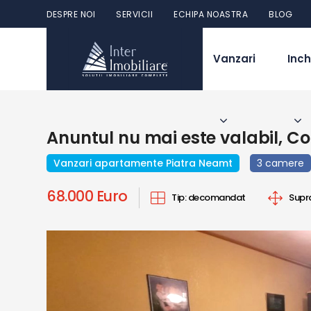
DESPRE NOI
SERVICII
ECHIPA NOASTRA
BLOG
Vanzari
Inch
Anuntul nu mai este valabil, C
Vanzari apartamente Piatra Neamt
3 camere
68.000 Euro
Tip:
decomandat
Supr