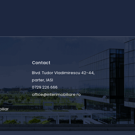
Contact
Blvd. Tudor Vladimirescu 42-44,
parter, IASI
0729 226 666
office@interimobiliare.ro
iliar