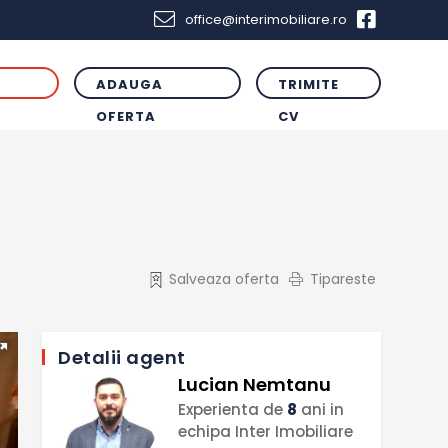
office@interimobiliare.ro
ADAUGA
TRIMITE
R
OFERTA
CV
Salveaza oferta
Tipareste
Detalii agent
Lucian Nemtanu
Experienta de
8
ani in
echipa Inter Imobiliare