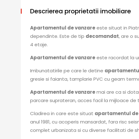
Descrierea proprietatii imobiliare
Apartamentul de vanzare
este situat in Pia
dependinte. Este de tip
decomandat
, are o s
4 etaje.
Apartamentul de vanzare
este racordat la ur
Imbunatatirile pe care le detine
apartamentul
gresie si faianta, tamplarie PVC cu geam term
Apartamentul de vanzare
mai are ca si dota
parcare suprateran, acces facil la mijloace de
Cladirea in care este situat
apartamentul de
anul 1981, cu acoperis mansardat, fara risc seism
complet urbanizata si cu diverse facilitati de s