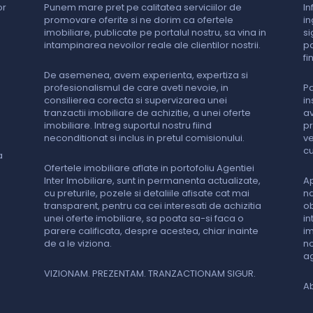
or
Punem mare pret pe calitatea serviciilor de
In
promovare oferite si ne dorim ca ofertele
in
imobiliare, publicate pe portalul nostru, sa vina in
si
intampinarea nevoilor reale ale clientilor nostrii.
pa
fi
De asemenea, avem experienta, expertiza si
profesionalismul de care aveti nevoie, in
Pa
consilierea corecta si supervizarea unei
in
tranzactii imobiliare de achizitie, a unei oferte
av
imobiliare. Intreg suportul nostru fiind
pr
neconditionat si inclus in pretul comisionului.
ve
cu
a
Ofertele imobiliare aflate in portofoliu Agentiei
Inter Imobiliare, sunt in permanenta actualizate,
Ap
cu preturile, pozele si detaliile afisate cat mai
na
transparent, pentru ca cei interesati de achizitia
ob
unei oferte imobiliare, sa poata sa-si faca o
in
parere calificata, despre acestea, chiar inainte
im
de a le viziona.
no
ag
VIZIONAM. PREZENTAM. TRANZACTIONAM SIGUR.
Ab