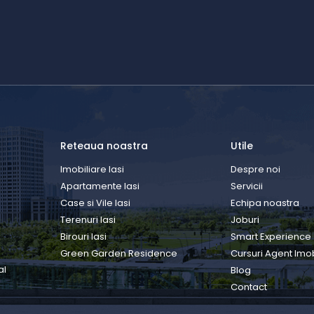
Reteaua noastra
Utile
Imobiliare Iasi
Despre noi
Apartamente Iasi
Servicii
Case si Vile Iasi
Echipa noastra
Terenuri Iasi
Joburi
Birouri Iasi
Smart Experience
Green Garden Residence
Cursuri Agent Imob
al
Blog
Contact