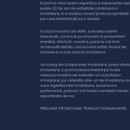
In primul rand avem expertiza si experienta cel
peste 22 de ani de activitate continuua in
imobiliare, in a evalua corect pretul proprietatii
pe care intentionati sa o vindeti.
In baza noastra de date, sunt deja clienti
interesati, carora le promovam si prezentam
imediat, oferta D-voastra, pana la cel mai
amanuntit detaliu, micsorand astfel, timpul de
incheiere a unei vanzari imobiliare.
Un coleg din Echipa Inter Imobiliare, preia ofert
imobiliara, o promoveaza instant pe toata
reteaua noastra de website-uri si portaluri
imobiliare, pe celelalte site-uri de imobiliare cu
care Agentia Inter Imobiliare, lucreaza in
parteneriat, precum si in toate canalele media
expertizate de noi.
PRELUAM. PROMOVAM. TRANZACTIONAM RAPID.