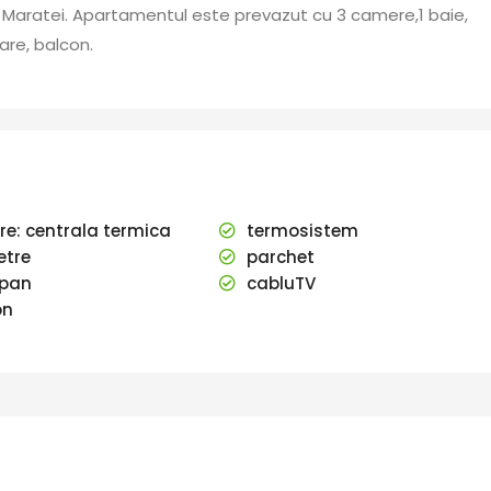
a Maratei. Apartamentul este prevazut cu 3 camere,1 baie,
are, balcon.
ire: centrala termica
termosistem
tre
parchet
pan
cabluTV
on