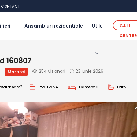
CONTACT
irieri
Ansambluri rezidentiale
Utile
CALL
CENTE
od 160807
254 vizionari
23 iunie 2026
Maratei
afata:
62m
2
Etaj:
1 din 4
Camere:
3
Bai:
2