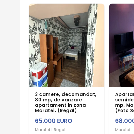
3 camere, decomandat,
Aparta
80 mp, de vanzare
semide
apartament in zona
mp, Mar
Maratei, (Regal)
(Foto 
65.000 EURO
68.00
Maratei
|
Regal
Maratei
|