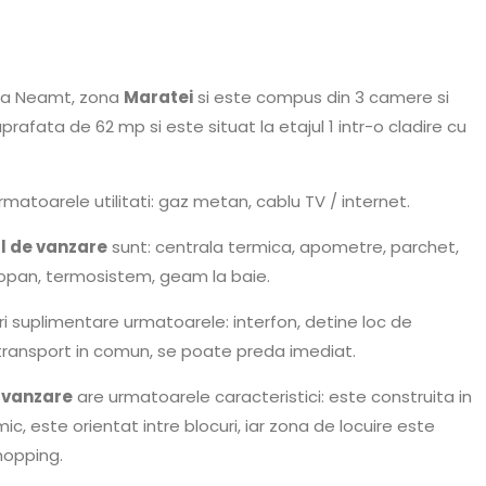
tra Neamt, zona
Maratei
si este compus din 3 camere si
uprafata de 62 mp si este situat la etajul 1 intr-o cladire cu
matoarele utilitati: gaz metan, cablu TV / internet.
 de vanzare
sunt: centrala termica, apometre, parchet,
opan, termosistem, geam la baie.
ri suplimentare urmatoarele: interfon, detine loc de
 transport in comun, se poate preda imediat.
 vanzare
are urmatoarele caracteristici: este construita in
ic, este orientat intre blocuri, iar zona de locuire este
hopping.