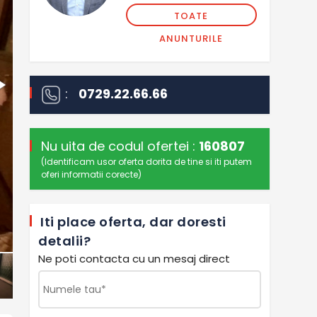
TOATE
ANUNTURILE
:
0729.22.66.66
Nu uita de codul ofertei :
160807
(Identificam usor oferta dorita de tine si iti putem
oferi informatii corecte)
Iti place oferta, dar doresti
detalii?
Ne poti contacta cu un mesaj direct