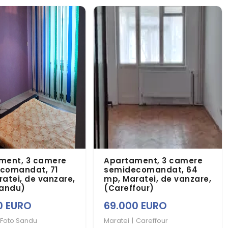
ment, 3 camere
Apartament, 3 camere
comandat, 71
semidecomandat, 64
atei, de vanzare,
mp, Maratei, de vanzare,
Sandu)
(Careffour)
0 EURO
69.000 EURO
Foto Sandu
Maratei
|
Careffour