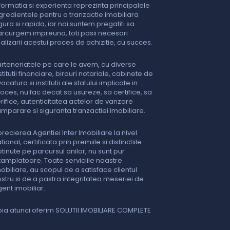
formatia si experienta reprezinta principalele
gredientele pentru o tranzactie imobiliara
gura si rapida, iar noi suntem pregatiti sa
rcurgem impreuna, toti pasii necesari
nalizarii acestui proces de achizitie, cu succes.
rteneriatele pe care le avem, cu diverse
stitutii financiare, birouri notariale, cabinete de
ocatura si institutii ale statului implicate in
oces, nu fac decat sa usureze, sa certifice, sa
rifice, autenticitatea actelor de vanzare
mparare si siguranta tranzactiei imobiliare.
recierea Agentiei Inter Imobiliare la nivel
tional, certificata prin premiile si distinctiile
tinute pe parcursul anilor, nu sunt pur
tamplatoare. Toate serviciile noastre
obiliare, au scopul de a satisface clientul
stru si de a pastra integritatea meseriei de
ent imobiliar.
ia atunci oferim SOLUTII IMOBILIARE COMPLETE