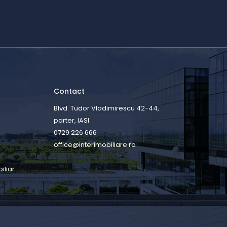
Contact
Blvd. Tudor Vladimirescu 42-44,
parter, IASI
0729 226 666
office@interimobiliare.ro
iliar