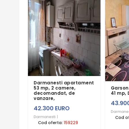
Darmanesti apartament
53 mp, 2 camere,
Garsoni
decomandat, de
41 mp,
vanzare,
43.90
42.300 EURO
Darmanes
Darmanesti
|
Cod o
Cod oferta:
159229