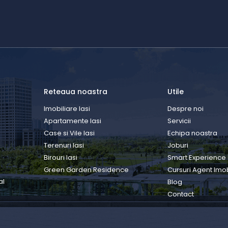
Reteaua noastra
Utile
Imobiliare Iasi
Despre noi
Apartamente Iasi
Servicii
Case si Vile Iasi
Echipa noastra
Terenuri Iasi
Joburi
Birouri Iasi
Smart Experience
Green Garden Residence
Cursuri Agent Imob
al
Blog
Contact