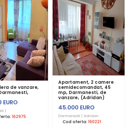
Apartament, 2 camere
era de vanzare,
semidecomandat, 45
 Darmanesti,
mp, Darmanesti, de
vanzare, (Adridan)
0 EURO
45.000 EURO
ti
|
Darmanesti
|
Adridan
ferta:
162975
Cod oferta:
160221