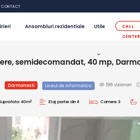
CONTACT
irieri
Ansambluri rezidentiale
Utile
CALL
CENTE
re, semidecomandat, 40 mp, Darmane
196 vizionari
Darmanesti
Liceul de informatica
Suprafata:
40m
2
Etaj:
parter din 4
Camere:
3