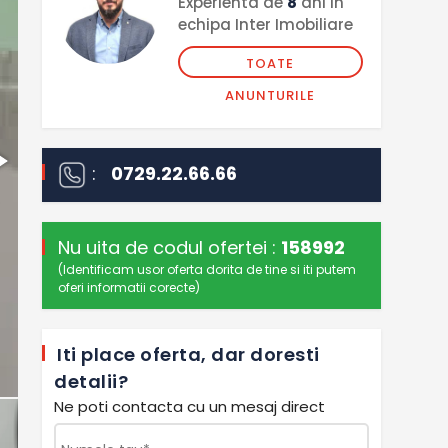
Experienta de
8
ani in
echipa Inter Imobiliare
TOATE
ANUNTURILE
:
0729.22.66.66
Nu uita de codul ofertei :
158992
(Identificam usor oferta dorita de tine si iti putem
oferi informatii corecte)
Iti place oferta, dar doresti
detalii?
Ne poti contacta cu un mesaj direct