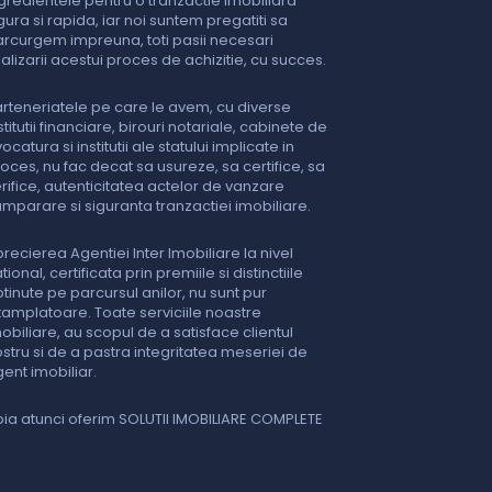
gredientele pentru o tranzactie imobiliara
gura si rapida, iar noi suntem pregatiti sa
rcurgem impreuna, toti pasii necesari
nalizarii acestui proces de achizitie, cu succes.
rteneriatele pe care le avem, cu diverse
stitutii financiare, birouri notariale, cabinete de
ocatura si institutii ale statului implicate in
oces, nu fac decat sa usureze, sa certifice, sa
rifice, autenticitatea actelor de vanzare
mparare si siguranta tranzactiei imobiliare.
recierea Agentiei Inter Imobiliare la nivel
tional, certificata prin premiile si distinctiile
tinute pe parcursul anilor, nu sunt pur
tamplatoare. Toate serviciile noastre
obiliare, au scopul de a satisface clientul
stru si de a pastra integritatea meseriei de
ent imobiliar.
ia atunci oferim SOLUTII IMOBILIARE COMPLETE