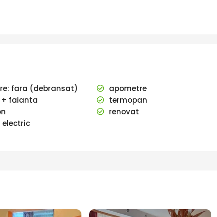
ire: fara (debransat)
apometre
 + faianta
termopan
on
renovat
 electric