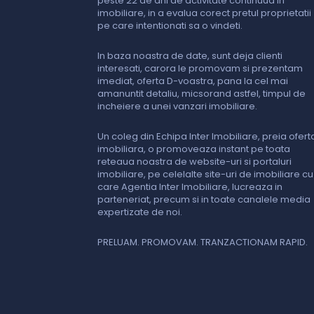
peste 22 de ani de activitate continuua in
imobiliare, in a evalua corect pretul proprietatii
pe care intentionati sa o vindeti.
In baza noastra de date, sunt deja clienti
interesati, carora le promovam si prezentam
imediat, oferta D-voastra, pana la cel mai
amanuntit detaliu, micsorand astfel, timpul de
incheiere a unei vanzari imobiliare.
Un coleg din Echipa Inter Imobiliare, preia ofert
imobiliara, o promoveaza instant pe toata
reteaua noastra de website-uri si portaluri
imobiliare, pe celelalte site-uri de imobiliare cu
care Agentia Inter Imobiliare, lucreaza in
parteneriat, precum si in toate canalele media
expertizate de noi.
PRELUAM. PROMOVAM. TRANZACTIONAM RAPID.