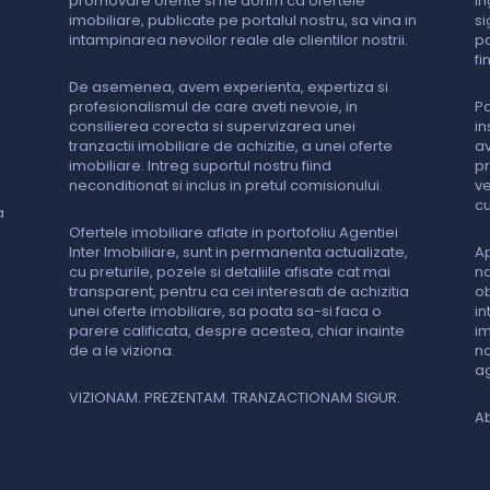
promovare oferite si ne dorim ca ofertele
in
imobiliare, publicate pe portalul nostru, sa vina in
si
intampinarea nevoilor reale ale clientilor nostrii.
pa
fi
De asemenea, avem experienta, expertiza si
profesionalismul de care aveti nevoie, in
Pa
consilierea corecta si supervizarea unei
in
tranzactii imobiliare de achizitie, a unei oferte
av
imobiliare. Intreg suportul nostru fiind
pr
neconditionat si inclus in pretul comisionului.
ve
cu
a
Ofertele imobiliare aflate in portofoliu Agentiei
Inter Imobiliare, sunt in permanenta actualizate,
Ap
cu preturile, pozele si detaliile afisate cat mai
na
transparent, pentru ca cei interesati de achizitia
ob
unei oferte imobiliare, sa poata sa-si faca o
in
parere calificata, despre acestea, chiar inainte
im
de a le viziona.
no
ag
VIZIONAM. PREZENTAM. TRANZACTIONAM SIGUR.
Ab