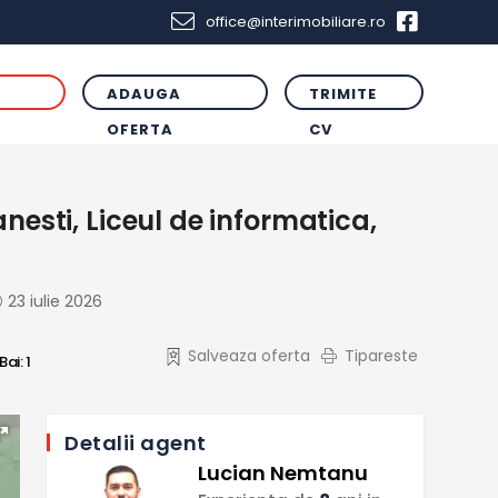
office@interimobiliare.ro
ADAUGA
TRIMITE
R
OFERTA
CV
sti, Liceul de informatica,
23 iulie 2026
Salveaza oferta
Tipareste
Bai:
1
Detalii agent
Lucian Nemtanu