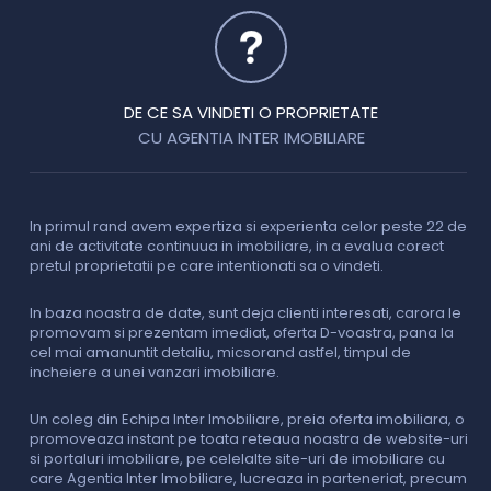
DE CE SA VINDETI O PROPRIETATE
CU AGENTIA INTER IMOBILIARE
In primul rand avem expertiza si experienta celor peste 22 de
P
ani de activitate continuua in imobiliare, in a evalua corect
o
pretul proprietatii pe care intentionati sa o vindeti.
p
c
In baza noastra de date, sunt deja clienti interesati, carora le
promovam si prezentam imediat, oferta D-voastra, pana la
D
cel mai amanuntit detaliu, micsorand astfel, timpul de
p
incheiere a unei vanzari imobiliare.
s
o
i
Un coleg din Echipa Inter Imobiliare, preia oferta imobiliara, o
promoveaza instant pe toata reteaua noastra de website-uri
si portaluri imobiliare, pe celelalte site-uri de imobiliare cu
O
care Agentia Inter Imobiliare, lucreaza in parteneriat, precum
I