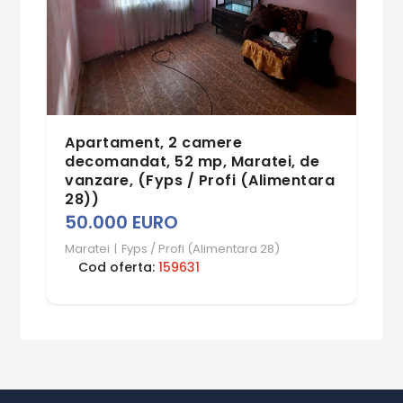
Apartament, 2 camere
decomandat, 52 mp, Maratei, de
vanzare, (Fyps / Profi (Alimentara
28))
50.000 EURO
Maratei
|
Fyps / Profi (Alimentara 28)
Cod oferta:
159631