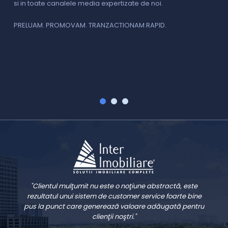
si in toate canalele media expertizate de noi.
p
i
f
PRELUAM. PROMOVAM. TRANZACTIONAM RAPID.
v
V
"Clientul mulţumit nu este o noţiune abstractă, este
rezultatul unui sistem de customer service foarte bine
pus la punct care generează valoare adăugată pentru
clienţii noştri."