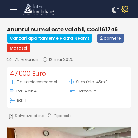
Anuntul nu mai este valabil, Cod 161746
Vanzari apartamente Piatra Neamt
2 camere
Maratei
175 vizionari
12 mai 2026
47.000 Euro
2
Tip:
semidecomandat
Suprafata:
45m
Etaj:
4 din 4
Camere:
2
Bai:
1
Salveaza oferta
Tipareste