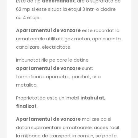
Este de tip
decomandat
, are o suprafata de
62 mp si este situat la etajul 3 intr-o cladire
cu 4 etaje.
Apartamentul de vanzare
este racordat la
urmatoarele utilitati: gaz metan, apa curenta,
canalizare, electricitate.
Imbunatatirile pe care le detine
apartamentul de vanzare
sunt:
termoficare, apometre, parchet, usa
metalica.
Proprietatea este un imobil
intabulat
,
finalizat
.
Apartamentul de vanzare
mai are ca si
dotari suplimentare urmatoarele: acces facil
la mijloace de transport in comun, se poate