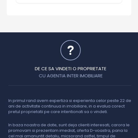
DE CE SA VINDETI O PROPRIETATE
CU AGENTIA INTER IMOBILIARE
In primul rand avem expertiza si experienta celor peste 22 de
P
ani de activitate continuua in imobiliare, in a evalua corect
o
pretul proprietatii pe care intentionati sa o vindeti.
p
c
In baza noastra de date, sunt deja clienti interesati, carora le
promovam si prezentam imediat, oferta D-voastra, pana la
D
cel mai amanuntit detaliu, micsorand astfel, timpul de
p