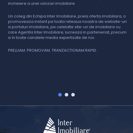
incheiere a unei vanzari imobiliare.
s
o
i
Un coleg din Echipa Inter Imobiliare, preia oferta imobiliara, o
promoveaza instant pe toata reteaua noastra de website-uri
si portaluri imobiliare, pe celelalte site-uri de imobiliare cu
O
care Agentia Inter Imobiliare, lucreaza in parteneriat, precum
I
si in toate canalele media expertizate de noi.
p
i
f
PRELUAM. PROMOVAM. TRANZACTIONAM RAPID.
v
V