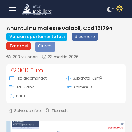
Anuntul nu mai este valabil, Cod 161794
Vanzari apartamente Iasi
3 camere
Tatarasi
Ciurchi
203 vizionari
23 martie 2026
72.000 Euro
2
Tip:
decomandat
Suprafata:
62m
Etaj:
3 din 4
Camere:
3
Bai:
1
Salveaza oferta
Tipareste