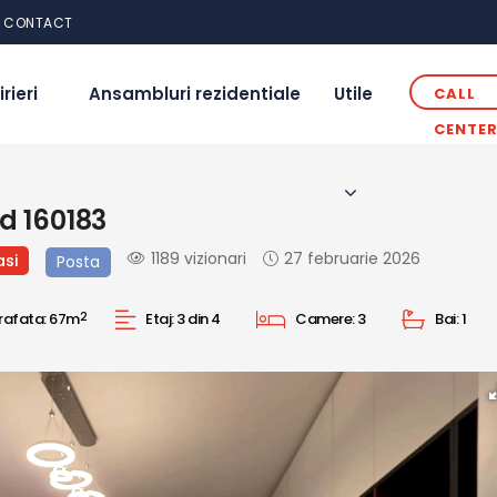
CONTACT
irieri
Ansambluri rezidentiale
Utile
CALL
CENTE
d 160183
1189 vizionari
27 februarie 2026
asi
Posta
rafata:
67m
2
Etaj:
3 din 4
Camere:
3
Bai:
1