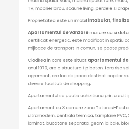
masina spalat vase, masina spalat rufe, masa,
TV, mobilier birou, scaune living, perdele si drap
Proprietatea este un imobil
intabulat
,
finaliz
Apartamentul de vanzare
mai are ca si dota
certificat energetic, este modificat in spatiu c
mijloace de transport in comun, se poate pred
Cladirea in care este situat
apartamentul de
anul 1970, are o structura tip beton, fara risc se
agrement, are loc de joaca destinat copiilor re
diverse facilitati de shopping.
Apartamentul se poate achizitiona prin credit 
Apartament cu 3 camere zona Tatarasi-Posta, et
ultramodern, centrala termica, tamplarie PVC, 
laminat, bucatarie separata, geam la baie, bloc 