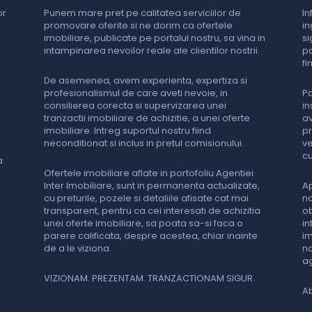
or
Punem mare pret pe calitatea serviciilor de
In
promovare oferite si ne dorim ca ofertele
in
imobiliare, publicate pe portalul nostru, sa vina in
si
intampinarea nevoilor reale ale clientilor nostrii.
pa
fi
De asemenea, avem experienta, expertiza si
profesionalismul de care aveti nevoie, in
Pa
consilierea corecta si supervizarea unei
in
tranzactii imobiliare de achizitie, a unei oferte
av
imobiliare. Intreg suportul nostru fiind
pr
neconditionat si inclus in pretul comisionului.
ve
cu
a
Ofertele imobiliare aflate in portofoliu Agentiei
Inter Imobiliare, sunt in permanenta actualizate,
Ap
cu preturile, pozele si detaliile afisate cat mai
na
transparent, pentru ca cei interesati de achizitia
ob
unei oferte imobiliare, sa poata sa-si faca o
in
parere calificata, despre acestea, chiar inainte
im
de a le viziona.
no
ag
VIZIONAM. PREZENTAM. TRANZACTIONAM SIGUR.
Ab