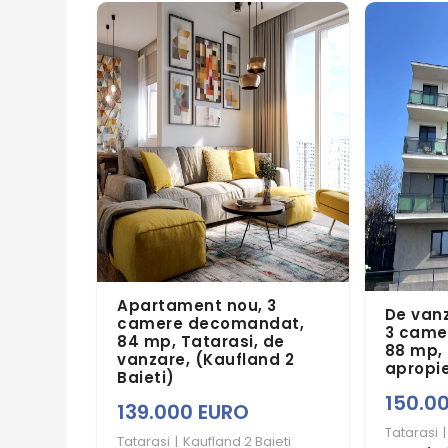
Apartament nou, 3
De van
camere decomandat,
3 came
84 mp, Tatarasi, de
88 mp, 
vanzare, (Kaufland 2
apropi
Baieti)
150.0
139.000 EURO
Tatarasi
|
Tatarasi
|
Kaufland 2 Baieti