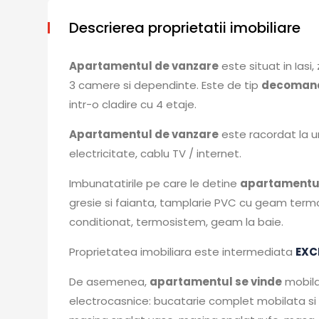
Descrierea proprietatii imobiliare
Apartamentul de vanzare
este situat in Iasi
3 camere si dependinte. Este de tip
decoman
intr-o cladire cu 4 etaje.
Apartamentul de vanzare
este racordat la u
electricitate, cablu TV / internet.
Imbunatatirile pe care le detine
apartamentul
gresie si faianta, tamplarie PVC cu geam termopa
conditionat, termosistem, geam la baie.
Proprietatea imobiliara este intermediata
EXC
De asemenea,
apartamentul se vinde
mobilat
electrocasnice: bucatarie complet mobilata si ut