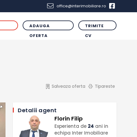
office@interimobiliare.ro
ADAUGA
TRIMITE
R
OFERTA
CV
Salveaza oferta
Tipareste
Detalii agent
Florin Filip
Experienta de
24
ani in
echipa Inter Imobiliare