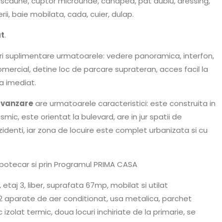
 scaune, cuptor microunde, canapea, pat dublu, dressing,
erii, baie mobilata, cada, cuier, dulap.
at
.
ri suplimentare urmatoarele: vedere panoramica, interfon,
omercial, detine loc de parcare suprateran, acces facil la
a imediat.
 vanzare
are urmatoarele caracteristici: este construita in
ismic, este orientat la bulevard, are in jur spatii de
zidenti, iar zona de locuire este complet urbanizata si cu
ipotecar si prin Programul PRIMA CASA
aj 3, liber, suprafata 67mp, mobilat si utilat
2 aparate de aer conditionat, usa metalica, parchet
izolat termic, doua locuri inchiriate de la primarie, se