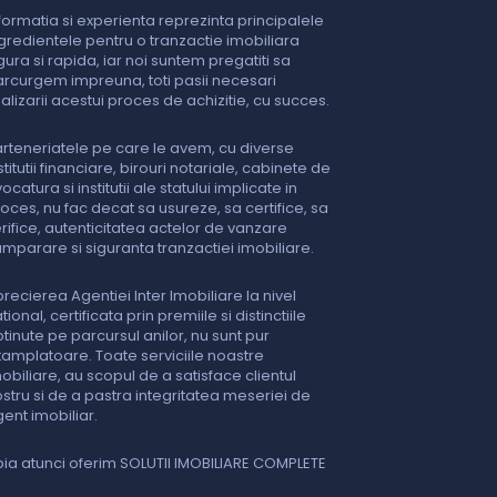
formatia si experienta reprezinta principalele
gredientele pentru o tranzactie imobiliara
gura si rapida, iar noi suntem pregatiti sa
rcurgem impreuna, toti pasii necesari
nalizarii acestui proces de achizitie, cu succes.
rteneriatele pe care le avem, cu diverse
stitutii financiare, birouri notariale, cabinete de
ocatura si institutii ale statului implicate in
oces, nu fac decat sa usureze, sa certifice, sa
rifice, autenticitatea actelor de vanzare
mparare si siguranta tranzactiei imobiliare.
recierea Agentiei Inter Imobiliare la nivel
tional, certificata prin premiile si distinctiile
tinute pe parcursul anilor, nu sunt pur
tamplatoare. Toate serviciile noastre
obiliare, au scopul de a satisface clientul
stru si de a pastra integritatea meseriei de
ent imobiliar.
ia atunci oferim SOLUTII IMOBILIARE COMPLETE