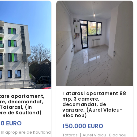
Tatarasi apartament 88
zare apartament,
mp, 3 camere,
re, decomandat,
decomandat, de
Tatarasi, (In
vanzare, (Aurel Vlaicu-
ere de Kaufland)
Bloc nou)
00 EURO
150.000 EURO
In apropiere de Kaufland
Tatarasi
|
Aurel Vlaicu- Bloc nou