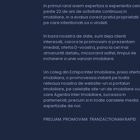
In primul rand avem expertiza si experienta cel
peste 22 de ani de activitate continuua in
imobiliare, in a evalua corect pretul proprietatii
pe care intentionati sa o vindeti.
In baza noastra de date, sunt deja clienti
interesati, carora le promovam si prezentam
imediat, oferta D-voastra, pana la cel mai
amanuntit detaliu, micsorand astfel, timpul de
incheiere a unei vanzari imobiliare.
Un coleg din Echipa Inter Imobiliare, preia ofert
imobiliara, o promoveaza instant pe toata
reteaua noastra de website-uri si portaluri
imobiliare, pe celelalte site-uri de imobiliare cu
care Agentia Inter Imobiliare, lucreaza in
parteneriat, precum si in toate canalele media
expertizate de noi.
PRELUAM. PROMOVAM. TRANZACTIONAM RAPID.