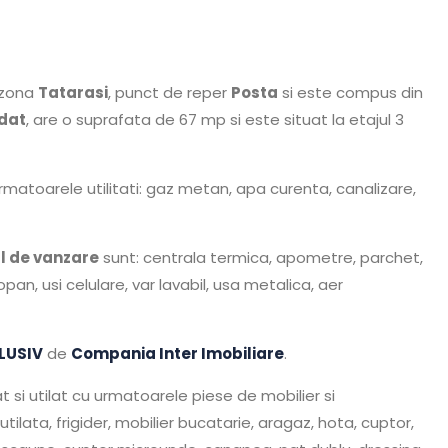
, zona
Tatarasi
, punct de reper
Posta
si este compus din
dat
, are o suprafata de 67 mp si este situat la etajul 3
rmatoarele utilitati: gaz metan, apa curenta, canalizare,
 de vanzare
sunt: centrala termica, apometre, parchet,
n, usi celulare, var lavabil, usa metalica, aer
LUSIV
de
Compania Inter Imobiliare
.
 si utilat cu urmatoarele piese de mobilier si
ilata, frigider, mobilier bucatarie, aragaz, hota, cuptor,