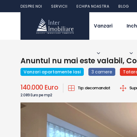
DESPRE NOI
SERVICII
ECHIPA NOASTRA
BLOG
Vanzari
Inch
Anuntul nu mai este valabil, Co
Vanzari apartamente Iasi
3 camere
Tatar
140.000 Euro
Tip:
decomandat
Sup
2.089 Euro pe mp2