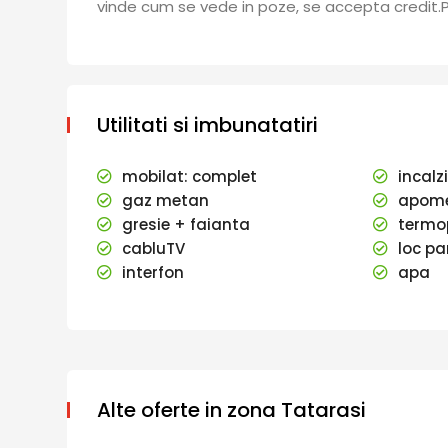
vinde cum se vede in poze, se accepta credit.
Utilitati si imbunatatiri
mobilat: complet
incalz
gaz metan
apome
gresie + faianta
termo
cabluTV
loc pa
interfon
apa
Alte oferte in zona Tatarasi