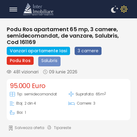
Podu Ros apartament 65 mp, 3 camere,
semidecomandat, de vanzare, Salubris,
Cod 161169
Vanzari apartamente Iasi
3 camere
Podu Ros
Salubris
481 vizionari
09 iunie 2026
95.000 Euro
2
Tip:
semidecomandat
Suprafata:
65m
Etaj:
2 din 4
Camere:
3
Bai:
1
Salveaza oferta
Tipareste