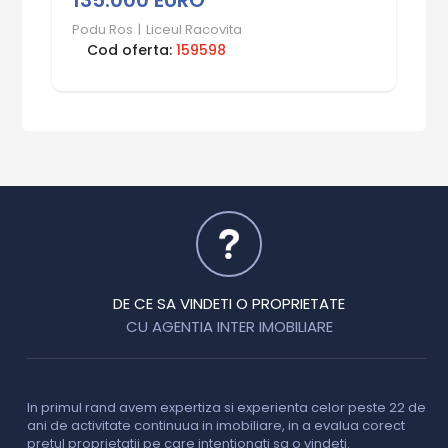
135.000 EURO
Podu Ros
|
Liceul Racovita
Cod oferta:
159598
DE CE SA VINDETI O PROPRIETATE
CU AGENTIA INTER IMOBILIARE
In primul rand avem expertiza si experienta celor peste 22 de
P
ani de activitate continuua in imobiliare, in a evalua corect
o
pretul proprietatii pe care intentionati sa o vindeti.
p