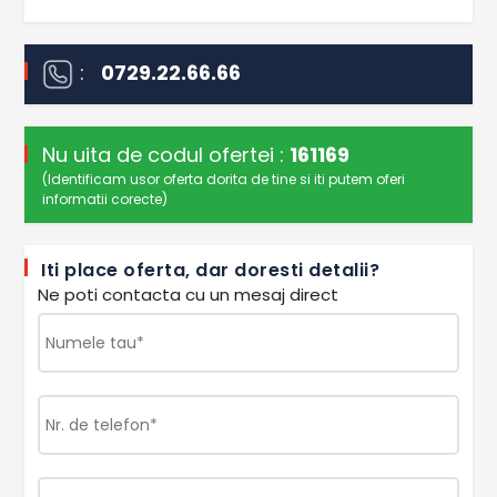
:
0729.22.66.66
Nu uita de codul ofertei :
161169
(Identificam usor oferta dorita de tine si iti putem oferi
informatii corecte)
Iti place oferta, dar doresti detalii?
Ne poti contacta cu un mesaj direct