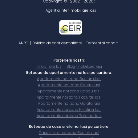
Copyright
©
2002 - 2026 :
Agentia Inter Imobiliare Iasi
ANPC
|
Politica de confidentialitate
|
Termeni si conditii
Partenerii nostri:
Imobiliare Iasi
Blog Imobiliare Iasi
Reteaua de apartamente noi Iasi pe cartiere:
Apartamente noi zona Bucium Iasi
Apartamente noi zona Centru Iasi
Apartamente noi zona Copou Iasi
Apartamente noi zona Pacurari Iasi
Apartamente noi zona Galata Iasi
Apartamente noi zona Nicolina Iasi
Apartamente noi zona Tatarasi Iasi
Reteaua de case si vile noi Iasi pe cartiere:
Case si vile noi zona Bucium Iasi