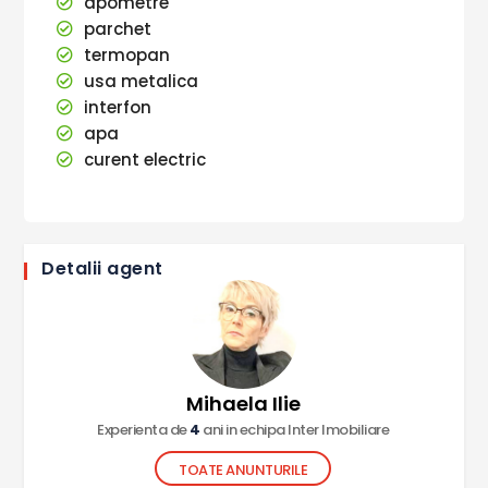
apometre
parchet
termopan
usa metalica
interfon
apa
curent electric
Detalii agent
Mihaela Ilie
Experienta de
4
ani in echipa Inter Imobiliare
TOATE ANUNTURILE