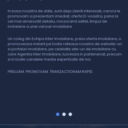
c
In baza noastra de date, sunt deja clienti interesati, carora le
promovam si prezentam imediat, oferta D-voastra, pana la
D
cel mai amanuntit detaliu, micsorand astfel, timpul de
p
incheiere a unei vanzari imobiliare.
s
o
i
Un coleg din Echipa Inter Imobiliare, preia oferta imobiliara, o
promoveaza instant pe toata reteaua noastra de website-uri
si portaluri imobiliare, pe celelalte site-uri de imobiliare cu
O
care Agentia Inter Imobiliare, lucreaza in parteneriat, precum
I
si in toate canalele media expertizate de noi.
p
i
f
PRELUAM. PROMOVAM. TRANZACTIONAM RAPID.
v
V