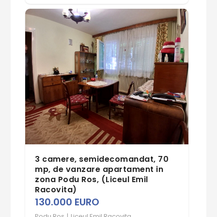
3 camere, semidecomandat, 70
mp, de vanzare apartament in
zona Podu Ros, (Liceul Emil
Racovita)
130.000 EURO
Podu Ros
|
Liceul Emil Racovita