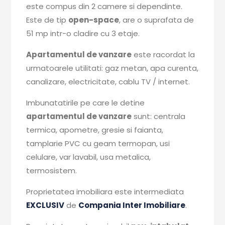
este compus din 2 camere si dependinte.
Este de tip
open-space
, are o suprafata de
51 mp intr-o cladire cu 3 etaje.
Apartamentul de vanzare
este racordat la
urmatoarele utilitati: gaz metan, apa curenta,
canalizare, electricitate, cablu TV / internet.
Imbunatatirile pe care le detine
apartamentul de vanzare
sunt: centrala
termica, apometre, gresie si faianta,
tamplarie PVC cu geam termopan, usi
celulare, var lavabil, usa metalica,
termosistem.
Proprietatea imobiliara este intermediata
EXCLUSIV
de
Compania Inter Imobiliare
.