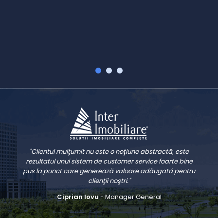
v
V
"Clientul mulţumit nu este o noţiune abstractă, este
rezultatul unui sistem de customer service foarte bine
pus la punct care generează valoare adăugată pentru
clienţii noştri."
Ciprian Iovu
- Manager General