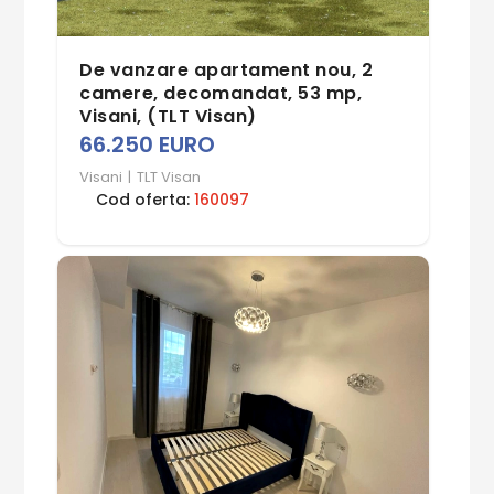
De vanzare apartament nou, 2
camere, decomandat, 53 mp,
Visani, (TLT Visan)
66.250 EURO
Visani
|
TLT Visan
Cod oferta:
160097