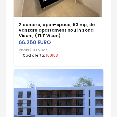
2 camere, open-space, 53 mp, de
vanzare apartament nou in zona
Visani, (TLT Visan)
66.250 EURO
Visani
|
TLT Visan
Cod oferta:
160103