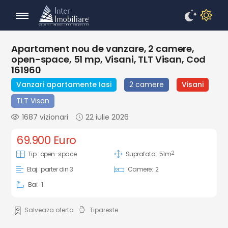
Apartament nou de vanzare, 2 camere,
open-space, 51 mp, Visani, TLT Visan, Cod
161960
Vanzari apartamente Iasi
2 camere
Visani
TLT Visan
1687 vizionari
22 iulie 2026
69.900 Euro
2
Tip:
open-space
Suprafata:
51m
Etaj:
parter din 3
Camere:
2
Bai:
1
Salveaza oferta
Tipareste