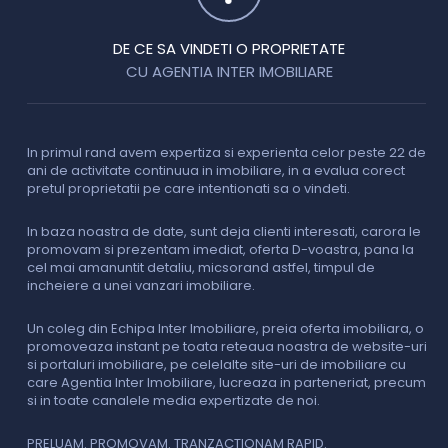
DE CE SA VINDETI O PROPRIETATE
CU AGENTIA INTER IMOBILIARE
In primul rand avem expertiza si experienta celor peste 22 de
P
ani de activitate continuua in imobiliare, in a evalua corect
o
pretul proprietatii pe care intentionati sa o vindeti.
p
c
In baza noastra de date, sunt deja clienti interesati, carora le
promovam si prezentam imediat, oferta D-voastra, pana la
D
cel mai amanuntit detaliu, micsorand astfel, timpul de
p
incheiere a unei vanzari imobiliare.
s
o
i
Un coleg din Echipa Inter Imobiliare, preia oferta imobiliara, o
promoveaza instant pe toata reteaua noastra de website-uri
si portaluri imobiliare, pe celelalte site-uri de imobiliare cu
O
care Agentia Inter Imobiliare, lucreaza in parteneriat, precum
I
si in toate canalele media expertizate de noi.
p
i
f
PRELUAM. PROMOVAM. TRANZACTIONAM RAPID.