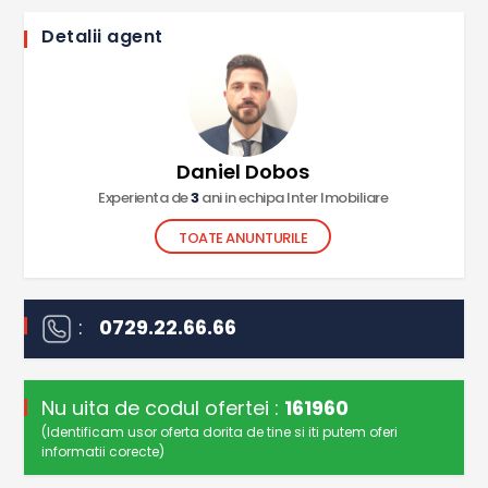
Detalii agent
Daniel Dobos
Experienta de
3
ani in echipa Inter Imobiliare
TOATE ANUNTURILE
:
0729.22.66.66
Nu uita de codul ofertei :
161960
(Identificam usor oferta dorita de tine si iti putem oferi
informatii corecte)