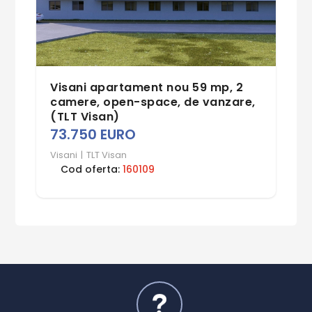
Visani apartament nou 59 mp, 2
camere, open-space, de vanzare,
(TLT Visan)
73.750 EURO
Visani
|
TLT Visan
Cod oferta:
160109