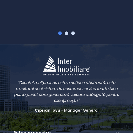
V
"Clientul mulţumit nu este o noţiune abstractă, este
rezultatul unui sistem de customer service foarte bine
pus la punct care generează valoare adăugată pentru
clienţii noştri."
Ciprian Iovu
- Manager General
Reteaua noastra