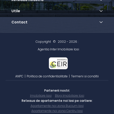
Utile
Contact
Copyright
©
2002 - 2026 :
Agentia Inter Imobiliare Iasi
ANPC
|
Politica de confidentialitate
|
Termeni si conditii
Partenerii nostri:
Imobiliare Iasi
Blog Imobiliare Iasi
Reteaua de apartamente noi Iasi pe cartiere:
Apartamente noi zona Bucium Iasi
Apartamente noi zona Centru Iasi