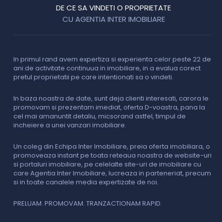
DE CE SA VINDETI O PROPRIETATE
CU AGENTIA INTER IMOBILIARE
In primul rand avem expertiza si experienta celor peste 22 de
P
ani de activitate continuua in imobiliare, in a evalua corect
o
pretul proprietatii pe care intentionati sa o vindeti.
p
c
In baza noastra de date, sunt deja clienti interesati, carora le
promovam si prezentam imediat, oferta D-voastra, pana la
D
cel mai amanuntit detaliu, micsorand astfel, timpul de
p
incheiere a unei vanzari imobiliare.
s
o
i
Un coleg din Echipa Inter Imobiliare, preia oferta imobiliara, o
promoveaza instant pe toata reteaua noastra de website-uri
si portaluri imobiliare, pe celelalte site-uri de imobiliare cu
O
care Agentia Inter Imobiliare, lucreaza in parteneriat, precum
I
si in toate canalele media expertizate de noi.
p
i
f
PRELUAM. PROMOVAM. TRANZACTIONAM RAPID.
v