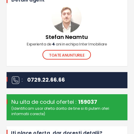
Stefan Neamtu
Experienta de
4
ani in echipa Inter Imobiliare
TOATE ANUNTURILE
:
0729.22.66.66
Nu uita de codul ofertei :
159037
(Identificam usor oferta dorita de tine si iti putem oferi
informatii corecte)
Iti place oferta, dar doresti detalii?