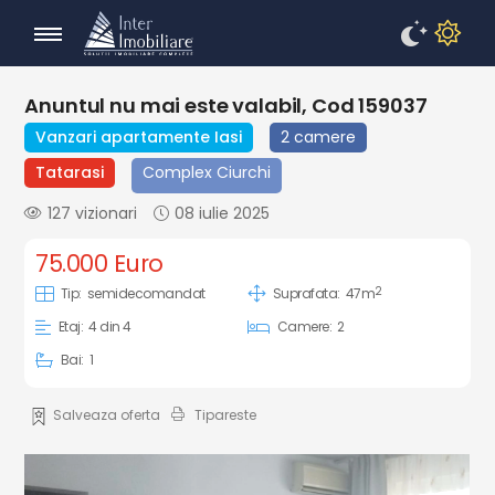
Anuntul nu mai este valabil, Cod 159037
Vanzari apartamente Iasi
2 camere
Tatarasi
Complex Ciurchi
127 vizionari
08 iulie 2025
75.000 Euro
2
Tip:
semidecomandat
Suprafata:
47m
Etaj:
4 din 4
Camere:
2
Bai:
1
Salveaza oferta
Tipareste