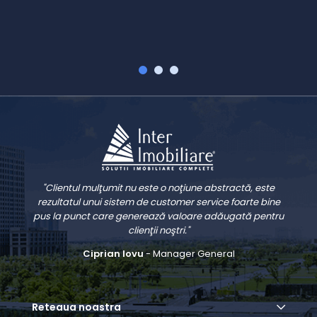
V
"Clientul mulţumit nu este o noţiune abstractă, este
rezultatul unui sistem de customer service foarte bine
pus la punct care generează valoare adăugată pentru
clienţii noştri."
Ciprian Iovu
- Manager General
Reteaua noastra