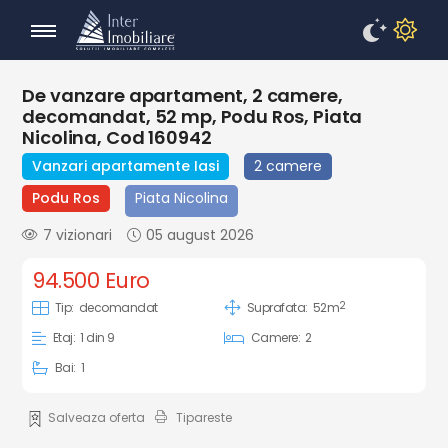
De vanzare apartament, 2 camere,
decomandat, 52 mp, Podu Ros, Piata
Nicolina, Cod 160942
Vanzari apartamente Iasi
2 camere
Podu Ros
Piata Nicolina
7 vizionari
05 august 2026
94.500 Euro
2
Tip:
decomandat
Suprafata:
52m
Etaj:
1 din 9
Camere:
2
Bai:
1
Salveaza oferta
Tipareste