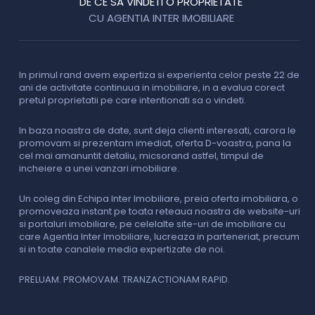
DE CE SA VINDETI O PROPRIETATE
CU AGENTIA INTER IMOBILIARE
In primul rand avem expertiza si experienta celor peste 22 de
P
ani de activitate continuua in imobiliare, in a evalua corect
o
pretul proprietatii pe care intentionati sa o vindeti.
p
c
In baza noastra de date, sunt deja clienti interesati, carora le
promovam si prezentam imediat, oferta D-voastra, pana la
D
cel mai amanuntit detaliu, micsorand astfel, timpul de
p
incheiere a unei vanzari imobiliare.
s
o
i
Un coleg din Echipa Inter Imobiliare, preia oferta imobiliara, o
promoveaza instant pe toata reteaua noastra de website-uri
si portaluri imobiliare, pe celelalte site-uri de imobiliare cu
O
care Agentia Inter Imobiliare, lucreaza in parteneriat, precum
I
si in toate canalele media expertizate de noi.
p
i
f
PRELUAM. PROMOVAM. TRANZACTIONAM RAPID.
v