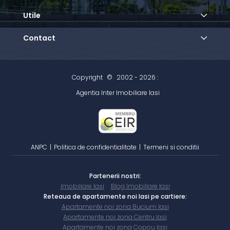
Utile
Contact
Copyright
©
2002 - 2026 :
Agentia Inter Imobiliare Iasi
ANPC
|
Politica de confidentialitate
|
Termeni si conditii
Partenerii nostri:
Imobiliare Iasi
Blog Imobiliare Iasi
Reteaua de apartamente noi Iasi pe cartiere:
Apartamente noi zona Bucium Iasi
Apartamente noi zona Centru Iasi
Apartamente noi zona Copou Iasi