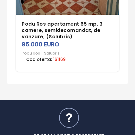
Podu Ros apartament 65 mp, 3
camere, semidecomandat, de
vanzare, (Salubris)
95.000 EURO
Podu Ros
|
Salubris
Cod oferta:
161169