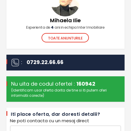
Mihaela Ilie
Experienta de
4
ani in echipa Inter Imobiliare
TOATE ANUNTURILE
:
0729.22.66.66
Nu uita de codul ofertei :
160942
(Identificam usor oferta dorita de tine si iti putem oferi
informatii corecte)
Iti place oferta, dar doresti detalii?
Ne poti contacta cu un mesaj direct