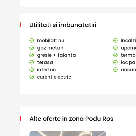
Utilitati si imbunatatiri
mobilat: nu
incalz
gaz metan
apome
gresie + faianta
termo
terasa
loc pa
interfon
ansamb
curent electric
Alte oferte in zona Podu Ros