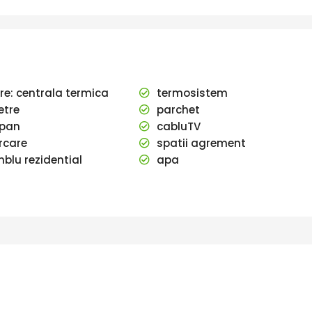
ire: centrala termica
termosistem
tre
parchet
pan
cabluTV
rcare
spatii agrement
lu rezidential
apa