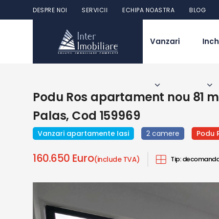
DESPRE NOI
SERVICII
ECHIPA NOASTRA
BLOG
Vanzari
Inch
Podu Ros apartament nou 81 mp
Palas, Cod 159969
Vanzari apartamente Iasi
2 camere
Podu 
160.650 Euro
(include TVA)
Tip:
decomanda