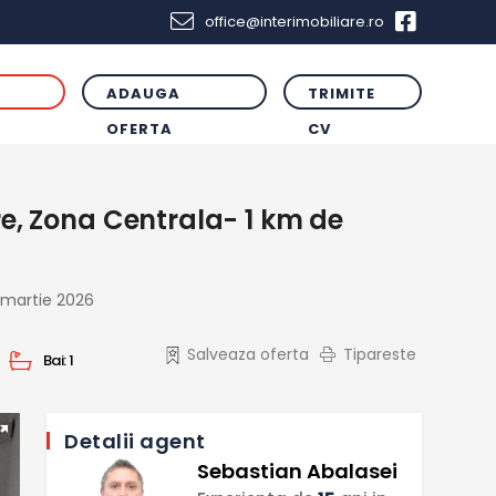
office@interimobiliare.ro
ADAUGA
TRIMITE
R
OFERTA
CV
, Zona Centrala- 1 km de
 martie 2026
Salveaza oferta
Tipareste
Bai:
1
Detalii agent
Sebastian Abalasei