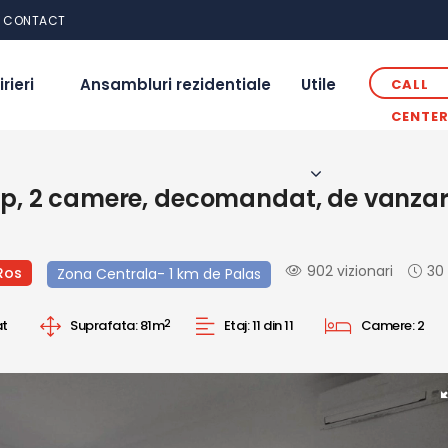
CONTACT
irieri
Ansambluri rezidentiale
Utile
CALL
CENTE
, 2 camere, decomandat, de vanzare
902 vizionari
30
Ros
Zona Centrala- 1 km de Palas
t
Suprafata:
81m
2
Etaj:
11 din 11
Camere:
2