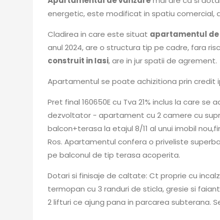
Apartamentul de vanzare
mai are ca si dotar
energetic, este modificat in spatiu comercial,
Cladirea in care este situat
apartamentul de
anul 2024, are o structura tip pe cadre, fara risc
construit in Iasi
, are in jur spatii de agrement.
Apartamentul se poate achizitiona prin credit 
Pret final 160650E cu Tva 21% inclus la care se 
dezvoltator - apartament cu 2 camere cu supra
balcon+terasa la etajul 8/11 al unui imobil nou,fi
Ros. Apartamentul confera o priveliste superba,
pe balconul de tip terasa acoperita.
Dotari si finisaje de caltate: Ct proprie cu inc
termopan cu 3 randuri de sticla, gresie si faiant
2 lifturi ce ajung pana in parcarea subterana. 