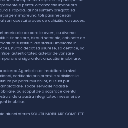
gredientele pentru o tranzactie imobiliara
gura si rapida, iar noi suntem pregatiti sa
rcurgem impreuna, toti pasii necesari
nalizarii acestui proces de achizitie, cu succes.
rteneriatele pe care le avem, cu diverse
stitutii financiare, birouri notariale, cabinete de
ocatura si institutii ale statului implicate in
oces, nu fac decat sa usureze, sa certifice, sa
rifice, autenticitatea actelor de vanzare
mparare si siguranta tranzactiei imobiliare.
recierea Agentiei Inter Imobiliare la nivel
tional, certificata prin premiile si distinctiile
tinute pe parcursul anilor, nu sunt pur
tamplatoare. Toate serviciile noastre
obiliare, au scopul de a satisface clientul
stru si de a pastra integritatea meseriei de
ent imobiliar.
ia atunci oferim SOLUTII IMOBILIARE COMPLETE