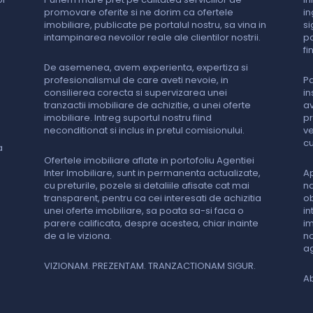
promovare oferite si ne dorim ca ofertele
in
imobiliare, publicate pe portalul nostru, sa vina in
si
intampinarea nevoilor reale ale clientilor nostrii.
pa
fi
De asemenea, avem experienta, expertiza si
profesionalismul de care aveti nevoie, in
Pa
consilierea corecta si supervizarea unei
in
tranzactii imobiliare de achizitie, a unei oferte
av
imobiliare. Intreg suportul nostru fiind
pr
neconditionat si inclus in pretul comisionului.
ve
cu
a
Ofertele imobiliare aflate in portofoliu Agentiei
Inter Imobiliare, sunt in permanenta actualizate,
Ap
cu preturile, pozele si detaliile afisate cat mai
na
transparent, pentru ca cei interesati de achizitia
ob
unei oferte imobiliare, sa poata sa-si faca o
in
parere calificata, despre acestea, chiar inainte
im
de a le viziona.
no
ag
VIZIONAM. PREZENTAM. TRANZACTIONAM SIGUR.
Ab