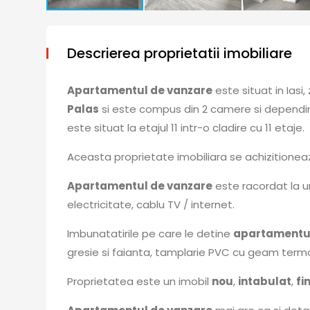
Descrierea proprietatii imobiliare
Apartamentul de vanzare
este situat in Iasi
Palas
si este compus din 2 camere si dependin
este situat la etajul 11 intr-o cladire cu 11 etaje.
Aceasta proprietate imobiliara se achizitione
Apartamentul de vanzare
este racordat la u
electricitate, cablu TV / internet.
Imbunatatirile pe care le detine
apartamentul
gresie si faianta, tamplarie PVC cu geam term
Proprietatea este un imobil
nou
,
intabulat
,
fi