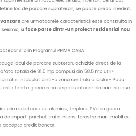
i suplimentare urmatoarele: terasa, interfon, certificat
 detine loc de parcare suprateran, se poate preda imediat.
 vanzare
are urmatoarele caracteristici: este construita in
 seismic, si
face parte dintr-un proiect rezidential nou
ipotecar si prin Programul PRIMA CASA
adauga locul de parcare subteran, achizitie direct de la
fata totala de 81,5 mp compusi din 58,5 mp utili+
nalizat si intabulat dintr-o zona centrala a Iaiului - Podu
 este foarte generos ca si spatiu interior din care se iese
alzire prin radiatoare de aluminiu, tmplarie PVc cu geam
a de import, parchet trafic intens, ferestre mari ,imobil cu
Se accepta credit bancar.