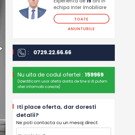
Experienta de
15
ani in
echipa Inter Imobiliare
TOATE
ANUNTURILE
:
0729.22.66.66
Nu uita de codul ofertei :
159969
(Identificam usor oferta dorita de tine si iti putem
oferi informatii corecte)
Iti place oferta, dar doresti
detalii?
Ne poti contacta cu un mesaj direct