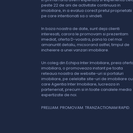
peste 22 de ani de activitate continuua in
imobiliare, in a evalua corect pretul proprietatii
pe care intentionati sa o vindeti.
In baza noastra de date, sunt deja clienti
interesati, carora le promovam si prezentam
imediat, oferta D-voastra, pana la cel mai
amanuntit detaliu, micsorand astfel, timpul de
incheiere a unei vanzari imobiliare.
Un coleg din Echipa Inter Imobiliare, preia ofert
imobiliara, o promoveaza instant pe toata
reteaua noastra de website-uri si portaluri
imobiliare, pe celelalte site-uri de imobiliare cu
care Agentia Inter Imobiliare, lucreaza in
parteneriat, precum si in toate canalele media
expertizate de noi.
PRELUAM. PROMOVAM. TRANZACTIONAM RAPID.