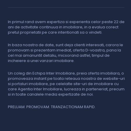
In primul rand avem expertiza si experienta celor peste 22 de
P
ani de activitate continuua in imobiliare, in a evalua corect
o
pretul proprietatii pe care intentionati sa o vindeti.
p
c
In baza noastra de date, sunt deja clienti interesati, carora le
promovam si prezentam imediat, oferta D-voastra, pana la
D
cel mai amanuntit detaliu, micsorand astfel, timpul de
p
incheiere a unei vanzari imobiliare.
s
o
i
Un coleg din Echipa Inter Imobiliare, preia oferta imobiliara, o
promoveaza instant pe toata reteaua noastra de website-uri
si portaluri imobiliare, pe celelalte site-uri de imobiliare cu
O
care Agentia Inter Imobiliare, lucreaza in parteneriat, precum
I
si in toate canalele media expertizate de noi.
p
i
f
PRELUAM. PROMOVAM. TRANZACTIONAM RAPID.
v
V