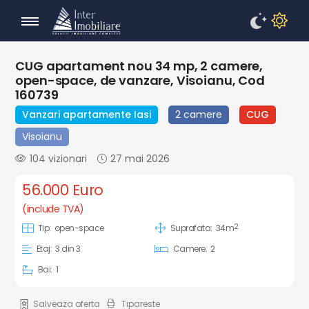
CUG apartament nou 34 mp, 2 camere,
open-space, de vanzare, Visoianu, Cod
160739
Vanzari apartamente Iasi
2 camere
CUG
Visoianu
104 vizionari
27 mai 2026
56.000 Euro
(include TVA)
2
Tip:
open-space
Suprafata:
34m
Etaj:
3 din 3
Camere:
2
Bai:
1
Salveaza oferta
Tipareste