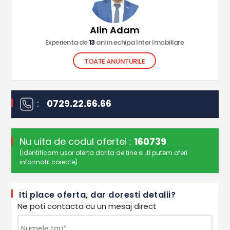
Alin Adam
Experienta de
13
ani in echipa Inter Imobiliare
TOATE ANUNTURILE
:
0729.22.66.66
Nu uita de codul ofertei :
160739
(Identificam usor oferta dorita de tine si iti putem oferi
informatii corecte)
Iti place oferta, dar doresti detalii?
Ne poti contacta cu un mesaj direct