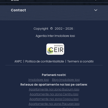
Contact
Copyright
©
2002 - 2026 :
Agentia Inter Imobiliare Iasi
ANPC
|
Politica de confidentialitate
|
Termeni si conditii
Partenerii nostri:
Imobiliare Iasi
Blog Imobiliare Iasi
Reteaua de apartamente noi Iasi pe cartiere:
Apartamente noi zona Bucium Iasi
Apartamente noi zona Centru Iasi
Apartamente noi zona Copou Iasi
Apartamente noi zona Pacurari Iasi