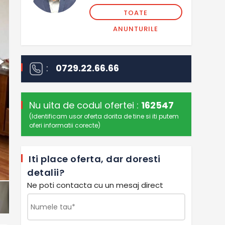
TOATE
ANUNTURILE
:
0729.22.66.66
Nu uita de codul ofertei :
162547
(Identificam usor oferta dorita de tine si iti putem
oferi informatii corecte)
Iti place oferta, dar doresti
detalii?
Ne poti contacta cu un mesaj direct