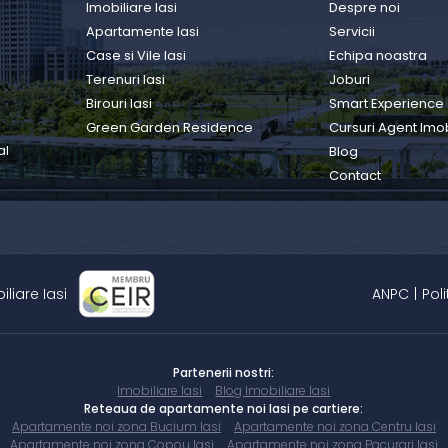
Imobiliare Iasi
Despre noi
Apartamente Iasi
Servicii
Case si Vile Iasi
Echipa noastra
Terenuri Iasi
Joburi
Birouri Iasi
Smart Experience
Green Garden Residence
Cursuri Agent Imob
al
Blog
Contact
iliare Iasi
ANPC
|
Pol
Partenerii nostri:
Imobiliare Iasi
Blog Imobiliare Iasi
Reteaua de apartamente noi Iasi pe cartiere:
Apartamente noi zona Bucium Iasi
Apartamente noi zona Centru Iasi
Apartamente noi zona Copou Iasi
Apartamente noi zona Pacurari Iasi