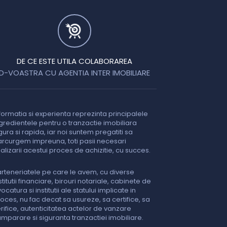
DE CE ESTE UTILA COLABORAREA
D-VOASTRA CU AGENTIA INTER IMOBILIARE
formatia si experienta reprezinta principalele
gredientele pentru o tranzactie imobiliara
gura si rapida, iar noi suntem pregatiti sa
rcurgem impreuna, toti pasii necesari
nalizarii acestui proces de achizitie, cu succes.
rteneriatele pe care le avem, cu diverse
stitutii financiare, birouri notariale, cabinete de
ocatura si institutii ale statului implicate in
oces, nu fac decat sa usureze, sa certifice, sa
rifice, autenticitatea actelor de vanzare
mparare si siguranta tranzactiei imobiliare.