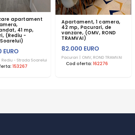
zare apartament
Apartament, 1 camera,
camera,
42 mp, Pacurari, de
ndat, 41 mp,
vanzare, (OMV, ROND
i, (Rediu -
TRAMVAI)
Soarelui)
82.000 EURO
0 EURO
Pacurari
|
OMV, ROND TRAMVAI
Rediu - Strada Soarelui
Cod oferta:
162276
ferta:
153267