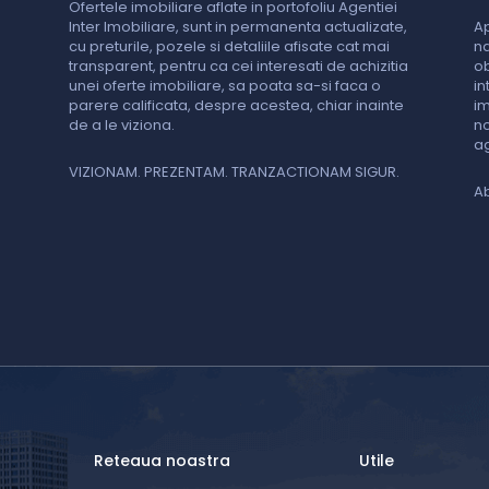
Ofertele imobiliare aflate in portofoliu Agentiei
Inter Imobiliare, sunt in permanenta actualizate,
Ap
cu preturile, pozele si detaliile afisate cat mai
na
transparent, pentru ca cei interesati de achizitia
ob
unei oferte imobiliare, sa poata sa-si faca o
in
parere calificata, despre acestea, chiar inainte
im
de a le viziona.
no
ag
VIZIONAM. PREZENTAM. TRANZACTIONAM SIGUR.
Ab
Reteaua noastra
Utile