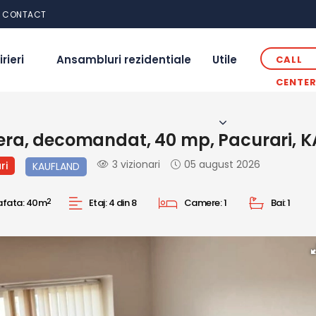
CONTACT
irieri
Ansambluri rezidentiale
Utile
CALL
CENTE
era, decomandat, 40 mp, Pacurari, 
3 vizionari
05 august 2026
ri
KAUFLAND
afata:
40m
2
Etaj:
4 din 8
Camere:
1
Bai:
1