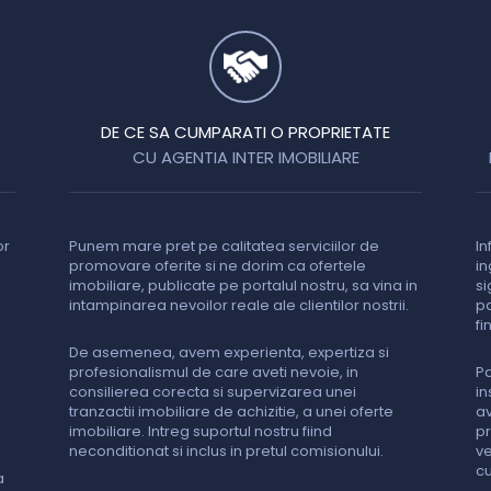
DE CE SA CUMPARATI O PROPRIETATE
CU AGENTIA INTER IMOBILIARE
or
Punem mare pret pe calitatea serviciilor de
In
promovare oferite si ne dorim ca ofertele
in
imobiliare, publicate pe portalul nostru, sa vina in
si
intampinarea nevoilor reale ale clientilor nostrii.
pa
fi
De asemenea, avem experienta, expertiza si
profesionalismul de care aveti nevoie, in
Pa
consilierea corecta si supervizarea unei
in
tranzactii imobiliare de achizitie, a unei oferte
av
imobiliare. Intreg suportul nostru fiind
pr
neconditionat si inclus in pretul comisionului.
ve
cu
a