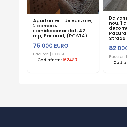
De van
Apartament de vanzare,
nou, 1 
2 camere,
decoma
semidecomandat, 42
Pacurar
mp, Pacurari, (POSTA)
Strada 
75.000 EURO
82.00
Pacurari
|
POSTA
Pacurari
|
Cod oferta:
162480
Cod o