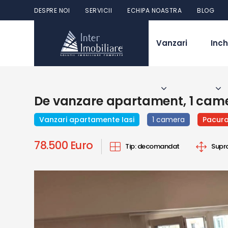
DESPRE NOI
SERVICII
ECHIPA NOASTRA
BLOG
Vanzari
Inch
De vanzare apartament, 1 cam
Vanzari apartamente Iasi
1 camera
Pacura
78.500 Euro
Tip:
decomandat
Supr