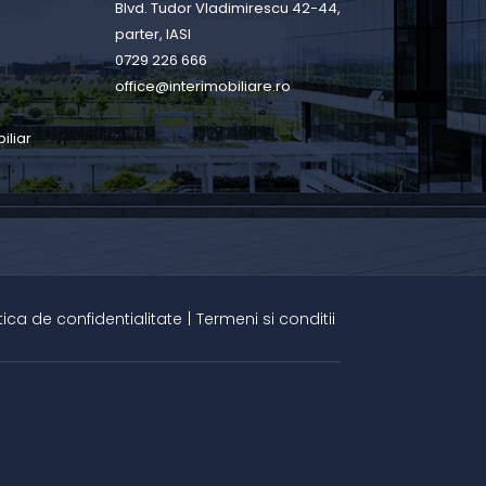
Blvd. Tudor Vladimirescu 42-44,
parter, IASI
0729 226 666
office@interimobiliare.ro
iliar
itica de confidentialitate
|
Termeni si conditii