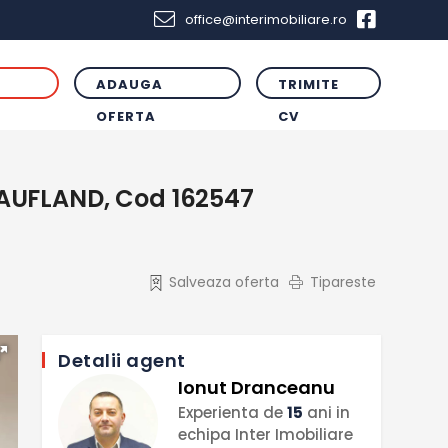
office@interimobiliare.ro
ADAUGA
TRIMITE
R
OFERTA
CV
KAUFLAND, Cod 162547
Salveaza oferta
Tipareste
Detalii agent
Ionut Dranceanu
Experienta de
15
ani in
echipa Inter Imobiliare